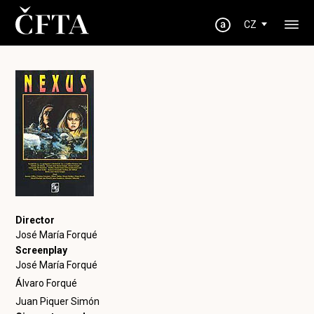
CZ
Director
José María Forqué
Screenplay
José María Forqué
Álvaro Forqué
Juan Piquer Simón