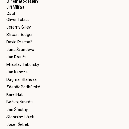
Cinematography
Jiří Milfait
Cast
Oliver Tobias
Jeremy Gilley
Struan Rodger
David Prachař
Jana Švandová
Jan Přeučil
Miroslav Táborský
Jan Kanyza
Dagmar Bláhová
Zdeněk Podhůrský
Karel Hábl
Bořivoj Navrátil
Jan Šťastný
Stanislav Hájek
Josef Šebek