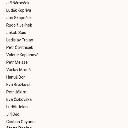
Jiří Němeček
Luděk Kopřiva
Jan Skopeček
Rudolf Jelínek
Jakub Saic
Ladislav Trojan
Petr Čtvrtníček
Valerie Kaplanová
Petr Meissel
Václav Mareš
Hanuš Bor
Eva Brožková
Petr Jákl st.
Eva Čížkovská
Luděk Jelen
Jiří Děd
Cristina Goyanes