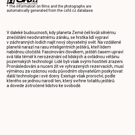
* The information on films and the photographs are
automatically generated from the
csfd.cz
database.
V daleké budoucnosti, kdy planeta Země čelí kvůli silnému
znečištění neodvratnému zániku, se hrstka lidí vypraví
v záchranných lodích najít nový obyvatelný svět. Na vzdálené
planetě narazí na rasu inteligentních ještěrů, kteří lidem
nabídnou útočiště. Fascinováni člověkem, ještěři časem upraví
svá těla téměř k nerozeznání od lidských a ovládnou většinu
pozemských technologií. Lidé byli však svými hostiteli zrazeni.
Pronásledováni a nuceni žít ve vyhrazených rezervacích, musí
výměnou za vzácnou vodu původním obyvatelům poskytovat
další technologie i své dcery. Existuje však proroctví, podle
kterého se jednou narodí ten, který svrhne totalitu ještěrů
a dovede zotročené lidstvo ke svobodě.