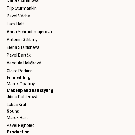
Ivana Axmanová
Filip Šturmankin
Pavel Vácha
Lucy Holt
Anna Schmidtmajerová
Antonín Stříbrný
Elena Stanisheva
Pavel Barták
Vendula Holičková
Claire Perkins
Film editing
Marek Opatrný
Makeup and hairstyling
Jiřina Pahlerová
Lukáš Král
Sound
Marek Hart
Pavel Rejholec
Production