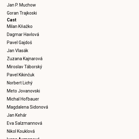
Jan P. Muchow
Goran Trajkoski
Cast
Milan Kňažko
Dagmar Havlová
Pavel Gajdoš
Jan Vlasák
Zuzana Kajnarová
Miroslav Táborský
Pavel Kikinčuk
Norbert Lichý
Meto Jovanovski
Michal Hofbauer
Magdalena Sidonová
Jan Kehár
Eva Salzmannová
Nikol Kouklová