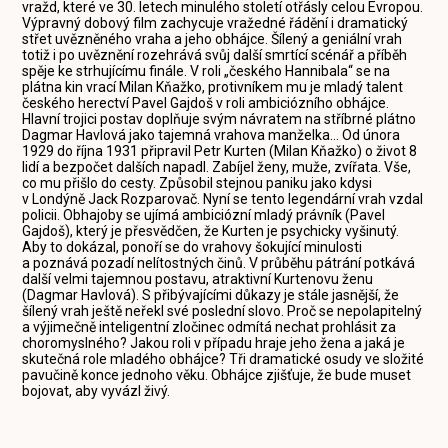
vražd, které ve 30. letech minulého století otřásly celou Evropou.
Výpravný dobový film zachycuje vražedné řádění i dramatický
střet uvězněného vraha a jeho obhájce. Šílený a geniální vrah
totiž i po uvěznění rozehrává svůj další smrtící scénář a příběh
spěje ke strhujícímu finále. V roli „českého Hannibala“ se na
plátna kin vrací Milan Kňažko, protivníkem mu je mladý talent
českého herectví Pavel Gajdoš v roli ambiciózního obhájce.
Hlavní trojici postav doplňuje svým návratem na stříbrné plátno
Dagmar Havlová jako tajemná vrahova manželka... Od února
1929 do října 1931 připravil Petr Kurten (Milan Kňažko) o život 8
lidí a bezpočet dalších napadl. Zabíjel ženy, muže, zvířata. Vše,
co mu přišlo do cesty. Způsobil stejnou paniku jako kdysi
v Londýně Jack Rozparovač. Nyní se tento legendární vrah vzdal
policii. Obhajoby se ujímá ambiciózní mladý právník (Pavel
Gajdoš), který je přesvědčen, že Kurten je psychicky vyšinutý.
Aby to dokázal, ponoří se do vrahovy šokující minulosti
a poznává pozadí nelítostných činů. V průběhu pátrání potkává
další velmi tajemnou postavu, atraktivní Kurtenovu ženu
(Dagmar Havlová). S přibývajícími důkazy je stále jasnější, že
šílený vrah ještě neřekl své poslední slovo. Proč se nepolapitelný
a výjimečně inteligentní zločinec odmítá nechat prohlásit za
choromyslného? Jakou roli v případu hraje jeho žena a jaká je
skutečná role mladého obhájce? Tři dramatické osudy ve složité
pavučině konce jednoho věku. Obhájce zjišťuje, že bude muset
bojovat, aby vyvázl živý.