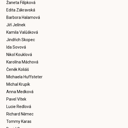
Žaneta Filípková
Edita Zákravská
Barbora Halamová
Jiří Jelínek
Kamila Valůšková
Jindřich Skopec
Ida Sovová
Nikol Kouklová
Karolína Máchová
Čeněk Koliáš
Michaela Huffsteter
Michal Krupík
Anna Medková
Pavel Vítek
Lucie Redlová
Richard Němec
Tommy Karas