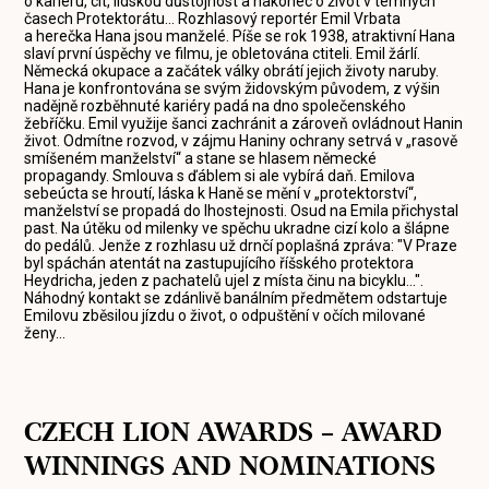
o kariéru, cit, lidskou důstojnost a nakonec o život v temných
časech Protektorátu... Rozhlasový reportér Emil Vrbata
a herečka Hana jsou manželé. Píše se rok 1938, atraktivní Hana
slaví první úspěchy ve filmu, je obletována ctiteli. Emil žárlí.
Německá okupace a začátek války obrátí jejich životy naruby.
Hana je konfrontována se svým židovským původem, z výšin
nadějně rozběhnuté kariéry padá na dno společenského
žebříčku. Emil využije šanci zachránit a zároveň ovládnout Hanin
život. Odmítne rozvod, v zájmu Haniny ochrany setrvá v „rasově
smíšeném manželství“ a stane se hlasem německé
propagandy. Smlouva s ďáblem si ale vybírá daň. Emilova
sebeúcta se hroutí, láska k Haně se mění v „protektorství“,
manželství se propadá do lhostejnosti. Osud na Emila přichystal
past. Na útěku od milenky ve spěchu ukradne cizí kolo a šlápne
do pedálů. Jenže z rozhlasu už drnčí poplašná zpráva: "V Praze
byl spáchán atentát na zastupujícího říšského protektora
Heydricha, jeden z pachatelů ujel z místa činu na bicyklu...".
Náhodný kontakt se zdánlivě banálním předmětem odstartuje
Emilovu zběsilou jízdu o život, o odpuštění v očích milované
ženy...
CZECH LION AWARDS – AWARD
WINNINGS AND NOMINATIONS