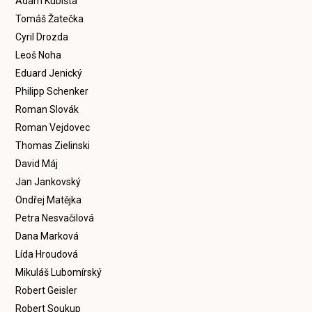
Adam Kubišta
Tomáš Žatečka
Cyril Drozda
Leoš Noha
Eduard Jenický
Philipp Schenker
Roman Slovák
Roman Vejdovec
Thomas Zielinski
David Máj
Jan Jankovský
Ondřej Matějka
Petra Nesvačilová
Dana Marková
Lída Hroudová
Mikuláš Lubomírský
Robert Geisler
Robert Soukup