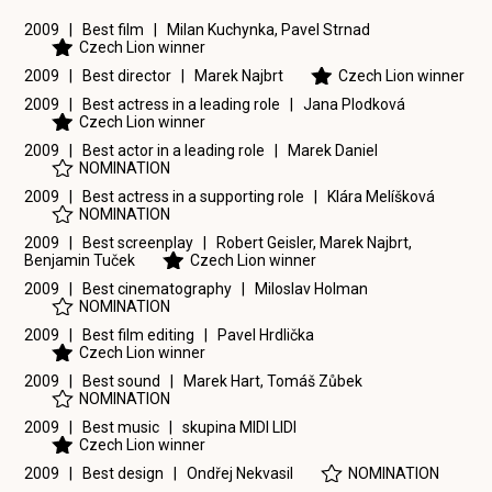
2009 | Best film |
Milan Kuchynka
,
Pavel Strnad
Czech Lion winner
2009 | Best director |
Marek Najbrt
Czech Lion winner
2009 | Best actress in a leading role |
Jana Plodková
Czech Lion winner
2009 | Best actor in a leading role |
Marek Daniel
NOMINATION
2009 | Best actress in a supporting role |
Klára Melíšková
NOMINATION
2009 | Best screenplay |
Robert Geisler
,
Marek Najbrt
,
Benjamin Tuček
Czech Lion winner
2009 | Best cinematography |
Miloslav Holman
NOMINATION
2009 | Best film editing |
Pavel Hrdlička
Czech Lion winner
2009 | Best sound |
Marek Hart
,
Tomáš Zůbek
NOMINATION
2009 | Best music |
skupina MIDI LIDI
Czech Lion winner
2009 | Best design |
Ondřej Nekvasil
NOMINATION