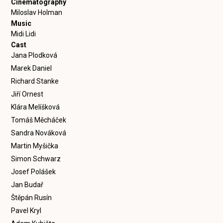
Cinematography
Miloslav Holman
Music
Midi Lidi
Cast
Jana Plodková
Marek Daniel
Richard Stanke
Jiří Ornest
Klára Melíšková
Tomáš Měcháček
Sandra Nováková
Martin Myšička
Simon Schwarz
Josef Polášek
Jan Budař
Štěpán Rusín
Pavel Kryl