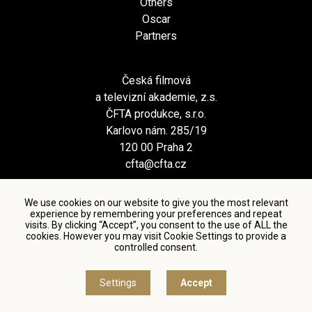
Others
Oscar
Partners
Česká filmová
a televizní akademie, z.s.
ČFTA produkce, s.r.o.
Karlovo nám. 285/19
120 00 Praha 2
cfta@cfta.cz
We use cookies on our website to give you the most relevant
experience by remembering your preferences and repeat
visits. By clicking “Accept”, you consent to the use of ALL the
cookies. However you may visit Cookie Settings to provide a
controlled consent.
Terms and conditions of using personal data and privacy
policy
|
Cookie settings
Settings
Accept
© Česká filmová a televizní akademie, 2018 - 2026