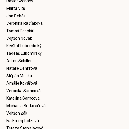
David Czesany
Marta Vítů
Jan Řehák
Veronika Rašťáková
Tomáš Pospíšil
Vojtěch Novák
Kryštof Lubomírský
Tadeáš Lubomírský
Adam Schiller
Natálie Denkrová
Štěpán Moska
Amálie Kovářová
Veronika Samcová
Kateřina Samcová
Michaela Berkovičová
Vojtěch Žák
Iva Krumpholzová
Tereza Stanislavová