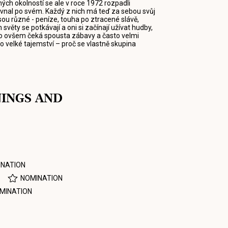
sných okolností se ale v roce 1972 rozpadli
ovnal po svém. Každý z nich má teď za sebou svůj
jsou různé - peníze, touha po ztracené slávě,
ěty se potkávají a oni si začínají užívat hudby,
olo ovšem čeká spousta zábavy a často velmi
o velké tajemství – proč se vlastně skupina
NINGS AND
NATION
NOMINATION
MINATION