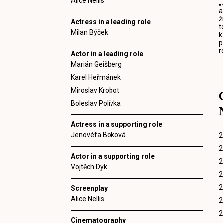
Alice Nellis
„
a
ž
Actress in a leading role
t
Milan Býček
k
p
r
Actor in a leading role
Marián Geišberg
Karel Heřmánek
Miroslav Krobot
Boleslav Polívka
Actress in a supporting role
Jenovéfa Boková
2
2
Actor in a supporting role
2
Vojtěch Dyk
2
2
Screenplay
Alice Nellis
2
2
Cinematography