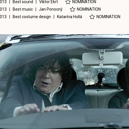
013 | Best sound |
Viktor Ekrt
NOMINATION
013 | Best music |
Jan Ponocný
NOMINATION
013 | Best costume design |
Katarína Hollá
NOMINATION