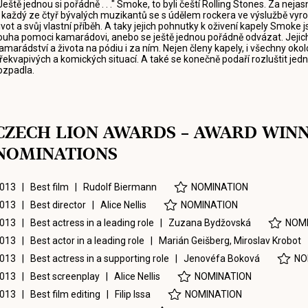
Ještě jednou si pořádně . . ." Smoke, to byli čeští Rolling Stones. Za neja
 každý ze čtyř bývalých muzikantů se s údělem rockera ve výslužbě vyr
ivot a svůj vlastní příběh. A taky jejich pohnutky k oživení kapely Smoke 
ouha pomoci kamarádovi, anebo se ještě jednou pořádně odvázat. Jejich sv
amarádství a života na pódiu i za ním. Nejen členy kapely, i všechny ok
řekvapivých a komických situací. A také se konečně podaří rozluštit jedn
ozpadla.
CZECH LION AWARDS – AWARD WIN
NOMINATIONS
013 | Best film |
Rudolf Biermann
NOMINATION
013 | Best director |
Alice Nellis
NOMINATION
013 | Best actress in a leading role |
Zuzana Bydžovská
NOMI
013 | Best actor in a leading role |
Marián Geišberg
,
Miroslav Krobot
013 | Best actress in a supporting role |
Jenovéfa Boková
NO
013 | Best screenplay |
Alice Nellis
NOMINATION
013 | Best film editing |
Filip Issa
NOMINATION