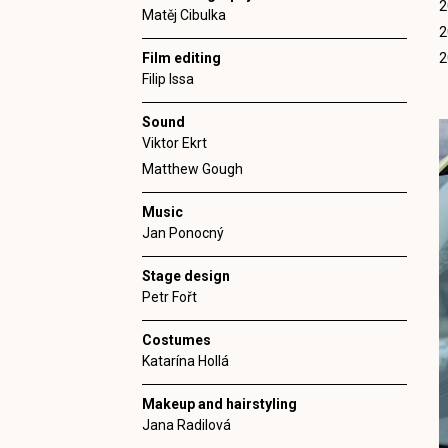
2
Matěj Cibulka
2
Film editing
2
Filip Issa
Sound
Viktor Ekrt
Matthew Gough
Music
Jan Ponocný
Stage design
Petr Fořt
Costumes
Katarína Hollá
Makeup and hairstyling
Jana Radilová