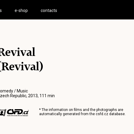
s
e-shop
contacts
Revival
(Revival)
omedy / Music
zech Republic, 2013, 111 min
* The information on films and the photographs are
automatically generated from the
csfd.cz
database.