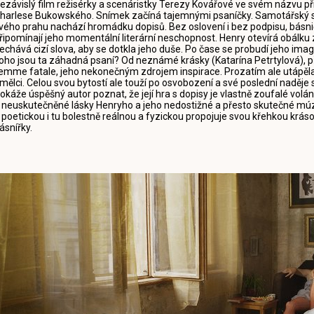
ezávislý film režisérky a scenáristky Terezy Kovářové ve svém názvu př
harlese Bukowského. Snímek začíná tajemnými psaníčky. Samotářský spi
vého prahu nachází hromádku dopisů. Bez oslovení i bez podpisu, básni
řipomínají jeho momentální literární neschopnost. Henry otevírá obálku 
echává cizí slova, aby se dotkla jeho duše. Po čase se probudí jeho im
oho jsou ta záhadná psaní? Od neznámé krásky (Katarína Petrtylová), př
emme fatale, jeho nekonečným zdrojem inspirace. Prozatím ale utápěla
mělci. Celou svou bytostí ale touží po osvobození a své poslední naděje s
okáže úspěšný autor poznat, že její hra s dopisy je vlastně zoufalé vol
 neuskutečněné lásky Henryho a jeho nedostižné a přesto skutečné mú
 poetickou i tu bolestně reálnou a fyzickou propojuje svou křehkou krásou
ásnířky.