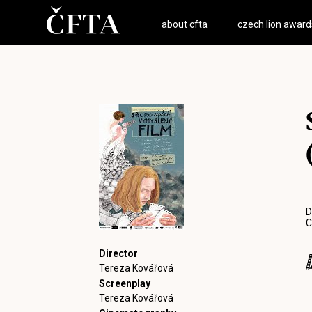
about cfta
czech lion award
D
C
Director
Tereza Kovářová
Screenplay
Tereza Kovářová