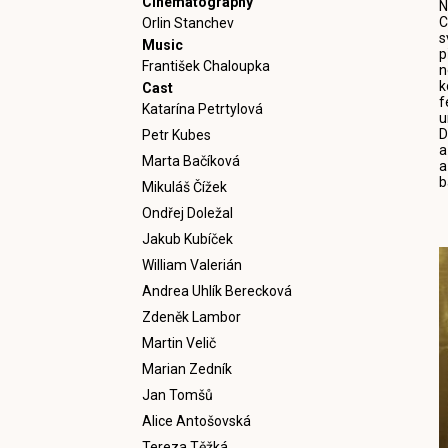
Cinematography
N
C
Orlin Stanchev
s
Music
p
František Chaloupka
n
k
Cast
f
Katarína Petrtylová
u
D
Petr Kubes
a
Marta Bačíková
a
b
Mikuláš Čížek
Ondřej Doležal
Jakub Kubíček
William Valerián
Andrea Uhlík Berecková
Zdeněk Lambor
Martin Velič
Marian Zedník
Jan Tomšů
Alice Antošovská
Tereza Těžká