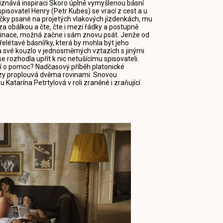
iznává inspiraci Skoro úplně vymyšlenou básní
sovatel Henry (Petr Kubes) se vrací z cest a u
čky psané na projetých vlakových jízdenkách, mu
za obálkou a čte, čte i mezi řádky a postupně
aginace, možná začne i sám znovu psát. Jenže od
elétavé básnířky, která by mohla být jeho
 své kouzlo v jednosměrných vztazích s jinými
e rozhodla upřít k nic netušícímu spisovateli.
ání o pomoc? Nadčasový příběh platonické
zy proplouvá dvěma rovinami. Snovou
 Katarína Petrtylová v roli zraněné i zraňující