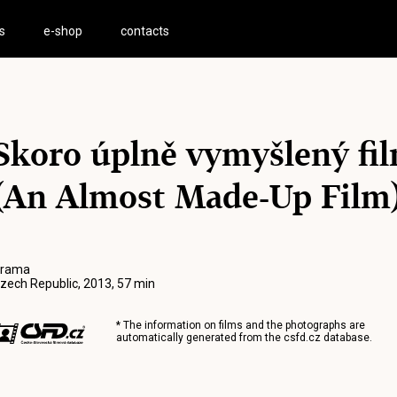
s
e-shop
contacts
Skoro úplně vymyšlený fi
(An Almost Made-Up Film
rama
zech Republic, 2013, 57 min
* The information on films and the photographs are
automatically generated from the
csfd.cz
database.