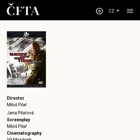
CZ
Director
Miloš Pilař
Jana Pilařová
Screenplay
Miloš Pilař
Cinematography
Vít Mazánek