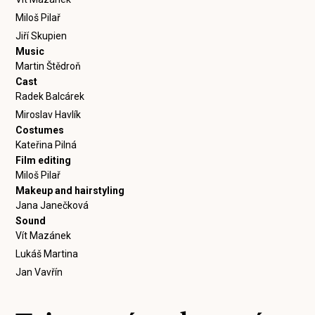
Miloš Pilař
Jiří Skupien
Music
Martin Štědroň
Cast
Radek Balcárek
Miroslav Havlík
Costumes
Kateřina Pilná
Film editing
Miloš Pilař
Makeup and hairstyling
Jana Janečková
Sound
Vít Mazánek
Lukáš Martina
Jan Vavřín