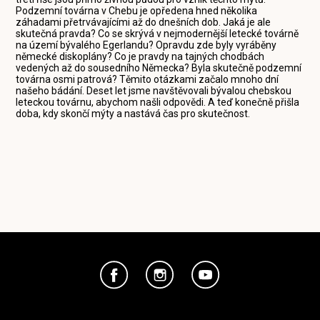
Podzemní továrna v Chebu je opředena hned několika
záhadami přetrvávajícími až do dnešních dob. Jaká je ale
skutečná pravda? Co se skrývá v nejmodernější letecké továrně
na území bývalého Egerlandu? Opravdu zde byly vyráběny
německé diskoplány? Co je pravdy na tajných chodbách
vedených až do sousedního Německa? Byla skutečně podzemní
továrna osmi patrová? Těmito otázkami začalo mnoho dní
našeho bádání. Deset let jsme navštěvovali bývalou chebskou
leteckou továrnu, abychom našli odpovědi. A teď konečně přišla
doba, kdy skončí mýty a nastává čas pro skutečnost.