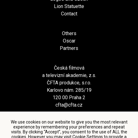
Lion Statuette
Contact
Others
Oscar
Partners
Česká filmová
a televizní akademie, z.s.
ČFTA produkce, s.r.o.
Karlovo nám. 285/19
120 00 Praha 2
cfta@cfta.cz
We use cookies on our website to give you the most relevant
experience by remembering your preferences and repeat
visits. By clicking “Accept”, you consent to the use of ALL the
cookies. However you may visit Cookie Settings to provide a