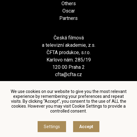
Others
Oscar
Partners
Česká filmová
a televizní akademie, z.s.
ČFTA produkce, s.r.o.
Karlovo nám. 285/19
120 00 Praha 2
cfta@cfta.cz
We use cookies on our website to give you the most relevant
experience by remembering your preferences and repeat
visits. By clicking “Accept”, you consent to the use of ALL the
cookies. However you may visit Cookie Settings to provide a
controlled consent.
Terms and conditions of using personal data and privacy
policy
|
Cookie settings
Settings
Accept
© Česká filmová a televizní akademie, 2018 - 2026