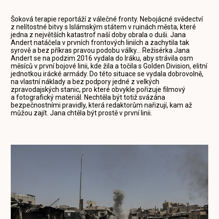
Šoková terapie reportáží z válečné fronty. Nebojácné svědectví
z nelítostné bitvy s Islámským státem v ruinách města, které
jedna z největších katastrof naší doby obrala o duši. Jana
Andert natáčela v prvních frontových liniích a zachytila tak
syrově a bez příkras pravou podobu války... Režisérka Jana
Andert se na podzim 2016 vydala do Iráku, aby strávila osm
měsíců v první bojové linii, kde žila a točila s Golden Division, elitní
jednotkou irácké armády. Do této situace se vydala dobrovolně,
na vlastní náklady a bez podpory jedné z velkých
zpravodajských stanic, pro které obvykle pořizuje filmový
a fotografický materiál. Nechtěla být totiž svázána
bezpečnostními pravidly, která redaktorům nařizují, kam až
můžou zajít. Jana chtěla být prostě v první linii.