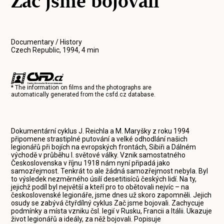
Zač jsme bojovali
Documentary / History
Czech Republic, 1994, 4 min
* The information on films and the photographs are
automatically generated from the
csfd.cz
database.
Dokumentární cyklus J. Reichla a M. Maryšky z roku 1994
připomene strastiplné putování a velké odhodlání našich
legionářů při bojích na evropských frontách, Sibiři a Dálném
východě v průběhu I. světové války. Vznik samostatného
Československa v říjnu 1918 nám nyní připadá jako
samozřejmost. Tenkrát to ale žádná samozřejmost nebyla. Byl
to výsledek nezměrného úsilí desetitisíců českých lidí. Na ty,
jejichž podíl byl největší a kteří pro to obětovali nejvíc – na
československé legionáře, jsme dnes už skoro zapomněli. Jejich
osudy se zabývá čtyřdílný cyklus Zač jsme bojovali. Zachycuje
podmínky a místa vzniku čsl. legií v Rusku, Francii a Itálii. Ukazuje
život legionářů a ideály, za něž bojovali. Popisuje