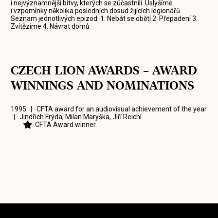
i nejvýznamnější bitvy, kterých se zúčastnili. Uslyšíme
i vzpomínky několika posledních dosud žijících legionářů.
Seznam jednotlivých epizod: 1. Nebát se obětí 2. Přepadení 3.
Zvítězíme 4. Návrat domů
CZECH LION AWARDS – AWARD
WINNINGS AND NOMINATIONS
1995 | CFTA award for an audiovisual achievement of the year
|
Jindřich Frýda
,
Milan Maryška
,
Jiří Reichl
CFTA Award winner