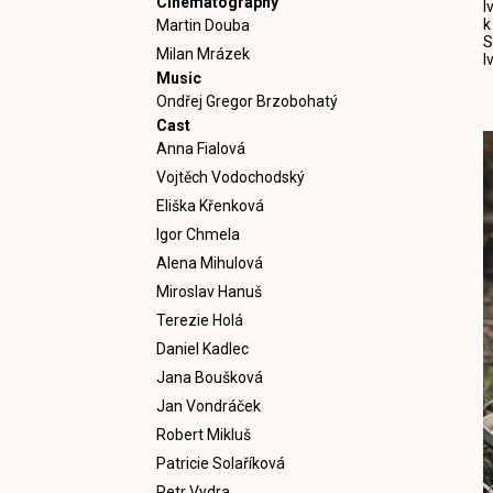
Cinematography
I
k
Martin Douba
S
Milan Mrázek
I
Music
Ondřej Gregor Brzobohatý
Cast
Anna Fialová
Vojtěch Vodochodský
Eliška Křenková
Igor Chmela
Alena Mihulová
Miroslav Hanuš
Terezie Holá
Daniel Kadlec
Jana Boušková
Jan Vondráček
Robert Mikluš
Patricie Solaříková
Petr Vydra