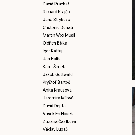
David Prachař
Richard Krajčo
Jana Stryková
Cristiano Donati
Martin Wox Musil
Oldřich Bělka
Igor Rattaj
Jan Holík
Karel Šimek
Jakub Gottwald
Kryštof Bartoš
Anita Krausová
Jaromíra Mílová
David Depta
Vašek En Nosek
Zuzana Částková
Václav Lupač