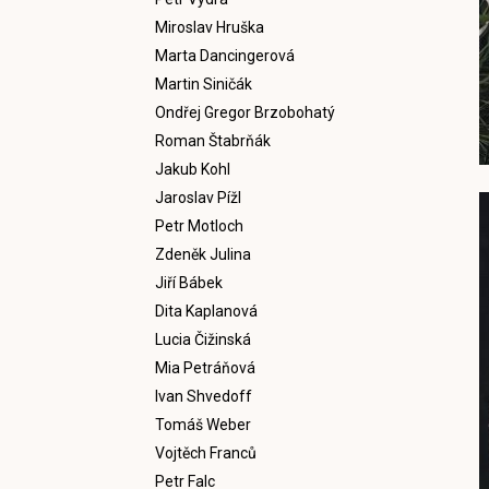
Miroslav Hruška
Marta Dancingerová
Martin Siničák
Ondřej Gregor Brzobohatý
Roman Štabrňák
Jakub Kohl
Jaroslav Pížl
Petr Motloch
Zdeněk Julina
Jiří Bábek
Dita Kaplanová
Lucia Čižinská
Mia Petráňová
Ivan Shvedoff
Tomáš Weber
Vojtěch Franců
Petr Falc