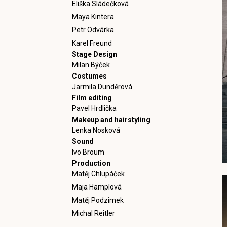
Eliška Sládečková
Maya Kintera
Petr Odvárka
Karel Freund
Stage Design
Milan Býček
Costumes
Jarmila Dunděrová
Film editing
Pavel Hrdlička
Makeup and hairstyling
Lenka Nosková
Sound
Ivo Broum
Production
Matěj Chlupáček
Maja Hamplová
Matěj Podzimek
Michal Reitler