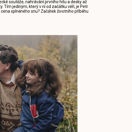
cké soutěže, nahrávání prvního hitu a desky až
y. Tím jediným, který v ní od začátku věří, je Petr
á je cena splněného snu? Začátek životního příběhu