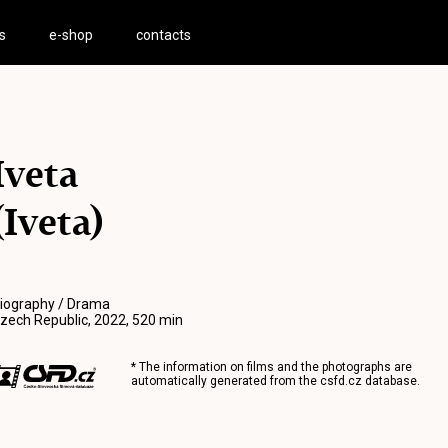
s
e-shop
contacts
Iveta
(Iveta)
iography / Drama
zech Republic, 2022, 520 min
* The information on films and the photographs are
automatically generated from the
csfd.cz
database.