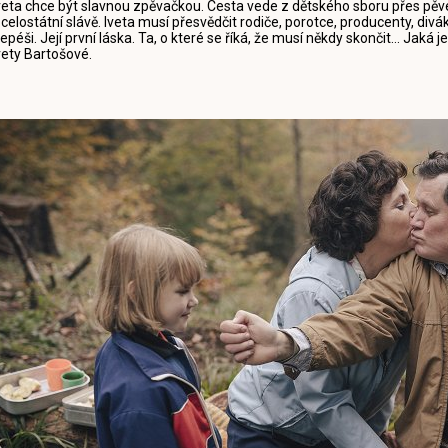
veta chce být slavnou zpěvačkou. Cesta vede z dětského sboru přes pěve
 celostátní slávě. Iveta musí přesvědčit rodiče, porotce, producenty, divák
epéši. Její první láska. Ta, o které se říká, že musí někdy skončit... Jak
vety Bartošové.