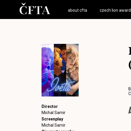
about cfta
czech lion award
B
C
Director
Michal Samir
Screenplay
Michal Samir