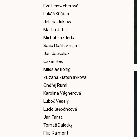
Eva Leinweberová
Lukáš Křišťan
Jelena Juklová
Martin Jetel
Michal Pazderka
Saša Rašilov nejml.
Ján Jackuliak
Oskar Hes
Miloslav König
Zuzana Zlatohlávková
Ondřej Ruml
Karolína Vágnerová
Luboš Veselý
Lucie Štěpánková
Jan Fanta
Tomáš Dalecký
Filip Rajmont