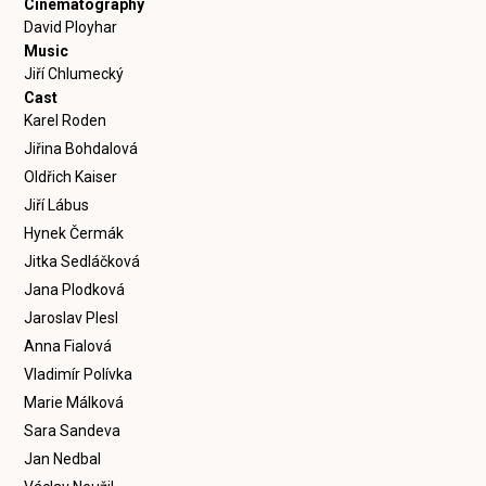
Cinematography
David Ployhar
Music
Jiří Chlumecký
Cast
Karel Roden
Jiřina Bohdalová
Oldřich Kaiser
Jiří Lábus
Hynek Čermák
Jitka Sedláčková
Jana Plodková
Jaroslav Plesl
Anna Fialová
Vladimír Polívka
Marie Málková
Sara Sandeva
Jan Nedbal