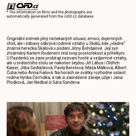
* The information on films and the photographs are
automatically generated from the
csfd.cz
database.
Originální snímek plný nečekaných situací, emocí, dojemných
chvil, ale i zábavy odkrývá rodinné vztahy u Skálů, kde „vládne“
známá herečka Skálová v podání Jiřiny Bohdalové. Její syn
ztvárněný Karlem Rodenem řeší svoji prostořekost a přítelkyni.
U Pazderků se zase probírají nezvaní hosté a vzájemné vztahy,
ale u svátečního stolu se nakonec sejdou Jiří Lábus i Oldřich
Kaiser, Jitka Sedláčková, Pavla Beretová, Máša Málková, Albert
Čuba nebo Anna Fialová. Na horách se svátky rozhodne oslavit
rodina Hynka Čermáka, a tak si zasněžené závěje užije i Jana
Plodková, Jan Nedbal či Sára Sandeva.