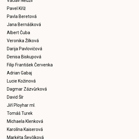
Václav Neužil
Pavel Kříž
Pavla Beretová
Jana Bernášková
Albert Čuba
Veronika Žilková
Darija Pavlovičová
Denisa Biskupová
Filip František Červenka
Adrian Gabaj
Lucie Kožinová
Dagmar Zázvůrková
David Šír
Jiří Ployhar ml.
Tomáš Turek
Michaela Klenková
Karolína Kaiserová
Markéta Ševčíková