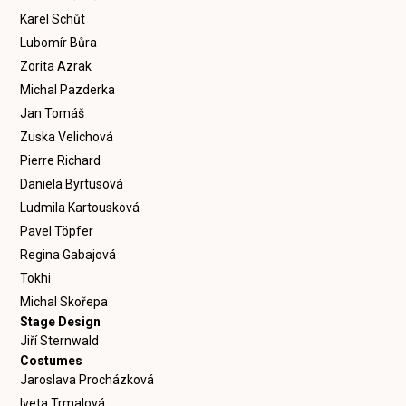
Karel Schůt
Lubomír Bůra
Zorita Azrak
Michal Pazderka
Jan Tomáš
Zuska Velichová
Pierre Richard
Daniela Byrtusová
Ludmila Kartousková
Pavel Töpfer
Regina Gabajová
Tokhi
Michal Skořepa
Stage Design
Jiří Sternwald
Costumes
Jaroslava Procházková
Iveta Trmalová