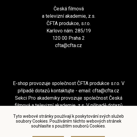
Česká filmová
a televizní akademie, z.s.
ČFTA produkce, s.r.o.
Karlovo nám. 285/19
120 00 Praha 2
cfta@cfta.cz
E-shop provozuje společnost ČFTA produkce s.r.o. V
případě dotazů kontaktujte - email:
cfta@cfta.cz
Sekci Pro akademiky provozuje společnost Česká
filmová a televizní akademie, z.s. V případě dotazů
kontaktujte - email:
cfta@cfta.cz
Tyto webové stránky používají k poskytování svých služeb
soubory Cookies. Používáním těchto webových stránek
souhlasíte s použitím souborů Cookies.
Podmínky užití a zásady ochrany osobních údajů
|
Nastavení cookies