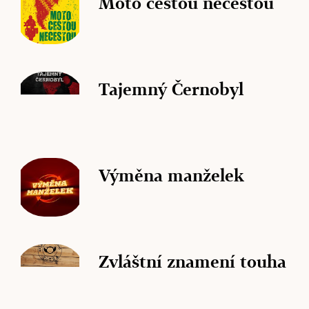
Moto cestou necestou
Tajemný Černobyl
Výměna manželek
Zvláštní znamení touha