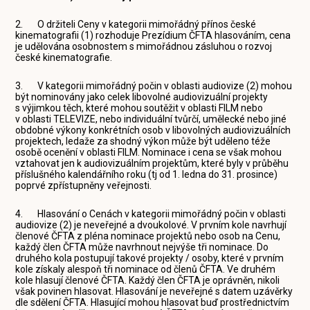
2. O držiteli Ceny v kategorii mimořádný přínos české
kinematografii (1) rozhoduje Prezídium ČFTA hlasováním, cena
je udělována osobnostem s mimořádnou zásluhou o rozvoj
české kinematografie.
3. V kategorii mimořádný počin v oblasti audiovize (2) mohou
být nominovány jako celek libovolné audiovizuální projekty
s výjimkou těch, které mohou soutěžit v oblasti FILM nebo
v oblasti TELEVIZE, nebo individuální tvůrčí, umělecké nebo jiné
obdobné výkony konkrétních osob v libovolných audiovizuálních
projektech, ledaže za shodný výkon může být uděleno téže
osobě ocenění v oblasti FILM. Nominace i cena se však mohou
vztahovat jen k audiovizuálním projektům, které byly v průběhu
příslušného kalendářního roku (tj od 1. ledna do 31. prosince)
poprvé zpřístupněny veřejnosti.
4. Hlasování o Cenách v kategorii mimořádný počin v oblasti
audiovize (2) je neveřejné a dvoukolové. V prvním kole navrhují
členové ČFTA z pléna nominace projektů nebo osob na Cenu,
každý člen ČFTA může navrhnout nejvýše tři nominace. Do
druhého kola postupují takové projekty / osoby, které v prvním
kole získaly alespoň tři nominace od členů ČFTA. Ve druhém
kole hlasují členové ČFTA. Každý člen ČFTA je oprávněn, nikoli
však povinen hlasovat. Hlasování je neveřejné s datem uzávěrky
dle sdělení ČFTA. Hlasující mohou hlasovat buď prostřednictvím