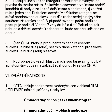
5. Hlasující určí v každé kategorii pořadí nominovaných od
prvního do třetího místa. Za každé hlasované první místo obdrží
kandidát tři body a za každé další místo o bod méně, tj za třetí
místo jeden bod. Držitelem ocenění v příslušné kategorii se
stává nominované audiovizuální dílo (nebo série) s nejvyšším
součtem získaných bodů. V případě rovnosti počtu bodů se
postupuje podle čl. V. odst. 7 věty druhé a třetí. Pokud ani tak
nebude o držiteli ocenění rozhodnuto, bude ocenění uděleno ex
aequo. .
6. Člen ČFTA, který je producentem nebo režisérem
audiovizuálního díla (série), nesmí v dané kategorii pro takové
audiovizuální dílo (sérii) hlasovat.
7. Podrobnosti o všech hlasováních jsou tajné a mohou být
zpřístupněny pouze na základě rozhodnutí Prezídia ČFTA.
VII. ZVLÁŠTNÍ KATEGORIE
1. ČFTA uděluje nad rámec uvedených cen v oblasti FILM
a TELEVIZE následující Ceny Český lev:
1)
mimořádný přínos české kinematografii
2)
mimořádný počin v oblasti audiovize