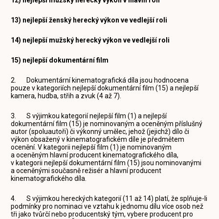
13) nejlepší ženský herecký výkon ve vedlejší roli
14) nejlepší mužský herecký výkon ve vedlejší roli
15) nejlepší dokumentární film
2. Dokumentární kinematografická díla jsou hodnocena
pouze v kategoriích nejlepší dokumentární film (15) a nejlepší
kamera, hudba, střih a zvuk (4 až 7).
3. S výjimkou kategorií nejlepší film (1) a nejlepší
dokumentární film (15) je nominovaným a oceněným příslušný
autor (spoluautoři) či výkonný umělec, jehož (jejichž) dílo či
výkon obsažený v kinematografickém díle je předmětem
ocenění. V kategorii nejlepší film (1) je nominovaným
a oceněným hlavní producent kinematografického díla,
v kategorii nejlepší dokumentární film (15) jsou nominovanými
a oceněnými současně režisér a hlavní producent
kinematografického díla.
4. S výjimkou hereckých kategorií (11 až 14) platí, že splňuje-li
podmínky pro nominaci ve vztahu k jednomu dílu více osob než
tři jako tvůrčí nebo producentský tým, vybere producent pro