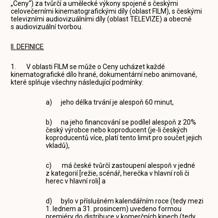
„Ceny“) za tvůrčí a umělecké výkony spojené s českými
celovečerními kinematografickými díly (oblast FILM), s českými
televizními audiovizuálními díly (oblast TELEVIZE) a obecně
s audiovizuální tvorbou.
II. DEFINICE
1. V oblasti FILM se může o Ceny ucházet každé
kinematografické dílo hrané, dokumentární nebo animované,
které splňuje všechny následující podmínky:
a) jeho délka trvání je alespoň 60 minut,
b) na jeho financování se podílel alespoň z 20%
český výrobce nebo koproducent (je-li českých
koproducentů více, platí tento limit pro součet jejich
vkladů),
c) má české tvůrčí zastoupení alespoň v jedné
z kategorií [režie, scénář, herečka v hlavní roli či
herec v hlavní roli] a
d) bylo v příslušném kalendářním roce (tedy mezi
1. lednem a 31. prosincem) uvedeno formou
premiéry do distribuce v komerčních kinech (tedy