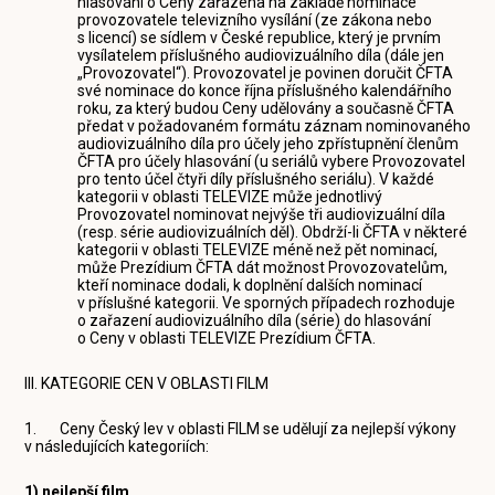
hlasování o Ceny zařazena na základě nominace
provozovatele televizního vysílání (ze zákona nebo
s licencí) se sídlem v České republice, který je prvním
vysílatelem příslušného audiovizuálního díla (dále jen
„Provozovatel“). Provozovatel je povinen doručit ČFTA
své nominace do konce října příslušného kalendářního
roku, za který budou Ceny udělovány a současně ČFTA
předat v požadovaném formátu záznam nominovaného
audiovizuálního díla pro účely jeho zpřístupnění členům
ČFTA pro účely hlasování (u seriálů vybere Provozovatel
pro tento účel čtyři díly příslušného seriálu). V každé
kategorii v oblasti TELEVIZE může jednotlivý
Provozovatel nominovat nejvýše tři audiovizuální díla
(resp. série audiovizuálních děl). Obdrží-li ČFTA v některé
kategorii v oblasti TELEVIZE méně než pět nominací,
může Prezídium ČFTA dát možnost Provozovatelům,
kteří nominace dodali, k doplnění dalších nominací
v příslušné kategorii. Ve sporných případech rozhoduje
o zařazení audiovizuálního díla (série) do hlasování
o Ceny v oblasti TELEVIZE Prezídium ČFTA.
III. KATEGORIE CEN V OBLASTI FILM
1. Ceny Český lev v oblasti FILM se udělují za nejlepší výkony
v následujících kategoriích:
1) nejlepší film