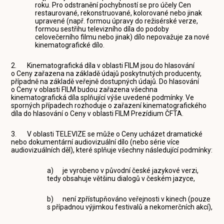
roku. Pro odstranění pochybností se pro účely Cen
restaurované, rekonstruované, kolorované nebo jinak
upravené (např. formou úpravy do režisérské verze,
formou sestřihu televizního díla do podoby
celovečerního filmu nebo jinak) dílo nepovažuje za nové
kinematografické dílo.
2. Kinematografická díla v oblasti FILM jsou do hlasování
o Ceny zařazena na základě údajů poskytnutých producenty,
případně na základě veřejně dostupných údajů. Do hlasování
o Ceny v oblasti FILM budou zařazena všechna
kinematografická díla splňující výše uvedené podmínky. Ve
sporných případech rozhoduje o zařazení kinematografického
díla do hlasování o Ceny v oblasti FILM Prezídium ČFTA.
3. V oblasti TELEVIZE se může o Ceny ucházet dramatické
nebo dokumentární audiovizuální dílo (nebo série více
audiovizuálních děl), které splňuje všechny následující podmínky:
a) je vyrobeno v původní české jazykové verzi,
tedy obsahuje většinu dialogů v českém jazyce,
b) není zpřístupňováno veřejnosti v kinech (pouze
s případnou výjimkou festivalů a nekomerčních akcí),