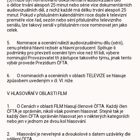
o délce trvání alespoň 25 minut nebo série více dokumentárních
audiovizuálních děl, z nichž každé má délku trvání alespoň 25
minut. Pokud v příslušném kalendářním roce dojde k televizní
premiéře více řad, sezón nebo sérií příslušného televizního
seriálu, lze takový seriál v příslušném roce nominovat jen jako
celek.
5. Nominace a ocenění náleží audiovizuálnímu dílu (sérii),
cenu přebírá hlavní režisér a hlavní producent. Splňuje-li
podmínky pro převzetí ocenění tým více než tří lidí, vybere
nominující Provozovatel tři zástupce takového týmu, jinak tento
výběr provede Prezídium ČFTA.
6. O nominacích a oceněních v oblasti TELEVIZE se hlasuje
způsobem uvedeným v čl. VI. níže.
V. HLASOVÁNÍ V OBLASTI FILM
1. O Cenách v oblasti FILM hlasují členové ČFTA. Každý člen
ČFTA je oprávněn, nikoli však povinen hlasovat. Stejně tak je
každý člen ČFTA oprávněn hlasovat jen v některých kategoriích
nebo jen v jednom ze dvou kol hlasování.
2. Hlasování je neveřejné a dvoukolové s datem uzávěrky dle
sdělení ČFTA.