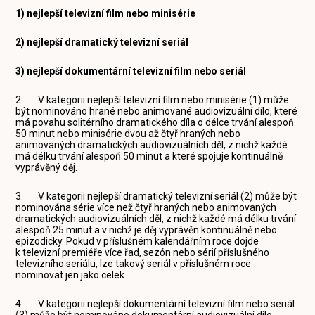
1) nejlepší televizní film nebo minisérie
2) nejlepší dramatický televizní seriál
3) nejlepší dokumentární televizní film nebo seriál
2. V kategorii nejlepší televizní film nebo minisérie (1) může
být nominováno hrané nebo animované audiovizuální dílo, které
má povahu solitérního dramatického díla o délce trvání alespoň
50 minut nebo minisérie dvou až čtyř hraných nebo
animovaných dramatických audiovizuálních děl, z nichž každé
má délku trvání alespoň 50 minut a které spojuje kontinuálně
vyprávěný děj.
3. V kategorii nejlepší dramatický televizní seriál (2) může být
nominována série více než čtyř hraných nebo animovaných
dramatických audiovizuálních děl, z nichž každé má délku trvání
alespoň 25 minut a v nichž je děj vyprávěn kontinuálně nebo
epizodicky. Pokud v příslušném kalendářním roce dojde
k televizní premiéře více řad, sezón nebo sérií příslušného
televizního seriálu, lze takový seriál v příslušném roce
nominovat jen jako celek.
4. V kategorii nejlepší dokumentární televizní film nebo seriál
(3) může být nominováno dokumentární audiovizuální dílo