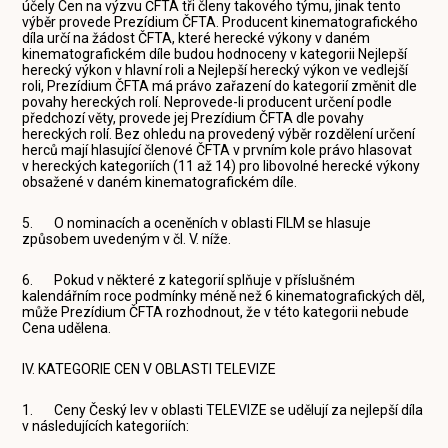
účely Cen na výzvu ČFTA tři členy takového týmu, jinak tento
výběr provede Prezídium ČFTA. Producent kinematografického
díla určí na žádost ČFTA, které herecké výkony v daném
kinematografickém díle budou hodnoceny v kategorii Nejlepší
herecký výkon v hlavní roli a Nejlepší herecký výkon ve vedlejší
roli, Prezídium ČFTA má právo zařazení do kategorií změnit dle
povahy hereckých rolí. Neprovede-li producent určení podle
předchozí věty, provede jej Prezídium ČFTA dle povahy
hereckých rolí. Bez ohledu na provedený výběr rozdělení určení
herců mají hlasující členové ČFTA v prvním kole právo hlasovat
v hereckých kategoriích (11 až 14) pro libovolné herecké výkony
obsažené v daném kinematografickém díle.
5. O nominacích a oceněních v oblasti FILM se hlasuje
způsobem uvedeným v čl. V. níže.
6. Pokud v některé z kategorií splňuje v příslušném
kalendářním roce podmínky méně než 6 kinematografických děl,
může Prezídium ČFTA rozhodnout, že v této kategorii nebude
Cena udělena.
IV. KATEGORIE CEN V OBLASTI TELEVIZE
1. Ceny Český lev v oblasti TELEVIZE se udělují za nejlepší díla
v následujících kategoriích: