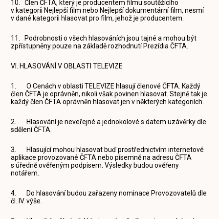
10. Člen ČFTA, který je producentem filmu soutěžícího
v kategorii Nejlepší film nebo Nejlepší dokumentární film, nesmí
v dané kategorii hlasovat pro film, jehož je producentem.
11. Podrobnosti o všech hlasováních jsou tajné a mohou být
zpřístupněny pouze na základě rozhodnutí Prezídia ČFTA.
VI. HLASOVÁNÍ V OBLASTI TELEVIZE
1. O Cenách v oblasti TELEVIZE hlasují členové ČFTA. Každý
člen ČFTA je oprávněn, nikoli však povinen hlasovat. Stejně tak je
každý člen ČFTA oprávněn hlasovat jen v některých kategoriích.
2. Hlasování je neveřejné a jednokolové s datem uzávěrky dle
sdělení ČFTA.
3. Hlasující mohou hlasovat buď prostřednictvím internetové
aplikace provozované ČFTA nebo písemně na adresu ČFTA
s úředně ověřeným podpisem. Výsledky budou ověřeny
notářem.
4. Do hlasování budou zařazeny nominace Provozovatelů dle
čl. IV. výše.