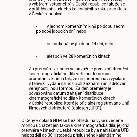
s výběrem vstupného) v České republice tak, že se
v průběhu příslušného kalendářního roku promítalo
v České republice:
- v jednom komerčním kině po dobu sedmi
po sobě jdoucích dní, nebo
- nekontinuálně po dobu 14 dní, nebo
- alespoň ve 28 komerčních kinech.
Za premiéru v kinech se považuje první zpřístupnění
kinematografického díla veřejnosti formou
promítání v kinech tak, že mu nepředchází vysílání
v televizi, vydání na nosičích záznamu ani sdělování
veřejnosti jinou formou. Za den premiéry je
považováno datum zahájení distribuce
kinematografického díla v komerčních kinech
v České republice, které je oficiálně registrováno Unií
filmových distributorů (dále jen „UFD“).
O Ceny v oblasti FILM se bez ohledu na výše uvedené
mohou ucházet jen taková kinematografická díla, jejichž
premiéra v kinech v České republice byla nahlášena UFD
nejpozději do 30. listopadu příslušného kalendářního