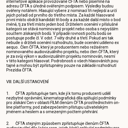
internetové aplikace provozované ČFTA nebo písemně na
adresu ČFTA s úředně ověřeným podpisem. Výsledky budou
ověřeny notářem. Hlasující vybere z nominací tři nejlepší a určí
jejich pořadí od prvního do třetího místa. Za každé hlasované
první místo obdrží kandidát tři body a za každé další místo o bod
méně, tj za třetí místo jeden bod. Držitelem ocenění v příslušné
kategorii se stává nominovaný projekt nebo osoba s nejvyšším
součtem získaných bodů. V případě rovnosti počtu bodů se
postupuje podle čl. V. odst. 7 věty druhé a třetí. Pokud ani tak
nebude o držiteli ocenění rozhodnuto, bude ocenění uděleno ex
aequo.. Člen ČFTA, který je producentem nebo režisérem
nominovaného audiovizuálního projektu, nebo člen ČFTA, který
je za svůj výkon v audiovizuálním projektu nominován, nesmí
v této kategorii hlasovat. Podrobnosti o všech hlasováních jsou
tajné a mohou být zpřístupněny pouze na základě rozhodnutí
Prezídia ČFTA.
VIII. DALŠÍ USTANOVENÍ
1. ČFTA zpřístupňuje tam, kde jí k tomu producenti udělí
nezbytné oprávnění, kinematografická díla splňující podmínky
pro získání Cen v oblasti FILM členům ČFTA prostřednictvím on-
line platformy, pod zabezpečením přístupu uživatelským
jménem a heslem a s omezeným počtem přehrání.
2. ČFTA stejným způsobem zpřístupňuje členům ČFTA
audiovizuální díla (série resp. jejich části) splňující podmínky pro