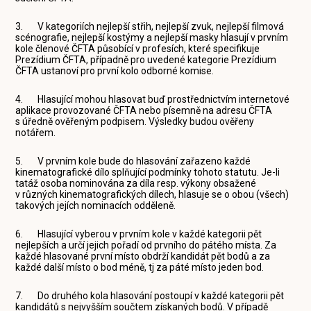
3. V kategoriích nejlepší střih, nejlepší zvuk, nejlepší filmová
scénografie, nejlepší kostýmy a nejlepší masky hlasují v prvním
kole členové ČFTA působící v profesích, které specifikuje
Prezídium ČFTA, případně pro uvedené kategorie Prezídium
ČFTA ustanoví pro první kolo odborné komise.
4. Hlasující mohou hlasovat buď prostřednictvím internetové
aplikace provozované ČFTA nebo písemně na adresu ČFTA
s úředně ověřeným podpisem. Výsledky budou ověřeny
notářem.
5. V prvním kole bude do hlasování zařazeno každé
kinematografické dílo splňující podmínky tohoto statutu. Je-li
tatáž osoba nominována za díla resp. výkony obsažené
v různých kinematografických dílech, hlasuje se o obou (všech)
takových jejích nominacích odděleně.
6. Hlasující vyberou v prvním kole v každé kategorii pět
nejlepších a určí jejich pořadí od prvního do pátého místa. Za
každé hlasované první místo obdrží kandidát pět bodů a za
každé další místo o bod méně, tj za páté místo jeden bod.
7. Do druhého kola hlasování postoupí v každé kategorii pět
kandidátů s nejvyšším součtem získaných bodů. V případě