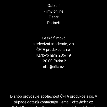
Ostatní
Filmy online
Oscar
Partneři
Česká filmová
a televizní akademie, z.s.
ČFTA produkce, s.r.o.
Karlovo nám. 285/19
120 00 Praha 2
cfta@cfta.cz
E-shop provozuje společnost ČFTA produkce s.r.o. V
případě dotazů kontaktujte - email:
cfta@cfta.cz