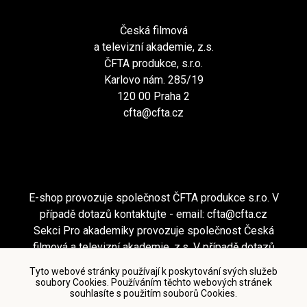
Česká filmová
a televizní akademie, z.s.
ČFTA produkce, s.r.o.
Karlovo nám. 285/19
120 00 Praha 2
cfta@cfta.cz
E-shop provozuje společnost ČFTA produkce s.r.o. V
případě dotazů kontaktujte - email:
cfta@cfta.cz
Sekci Pro akademiky provozuje společnost Česká
filmová a televizní akademie, z.s. V případě dotazů
kontaktujte - email:
cfta@cfta.cz
Tyto webové stránky používají k poskytování svých služeb
soubory Cookies. Používáním těchto webových stránek
souhlasíte s použitím souborů Cookies.
Podmínky užití a zásady ochrany osobních údajů
|