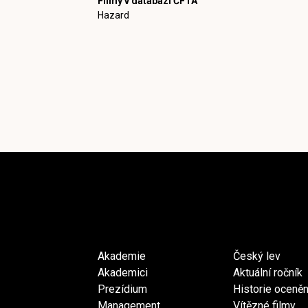
Filmy v databázi ČFTA
Hazard
Akademie
Český lev
Akademici
Aktuální ročník
Prezídium
Historie oceněn
Management
Vítězné filmy