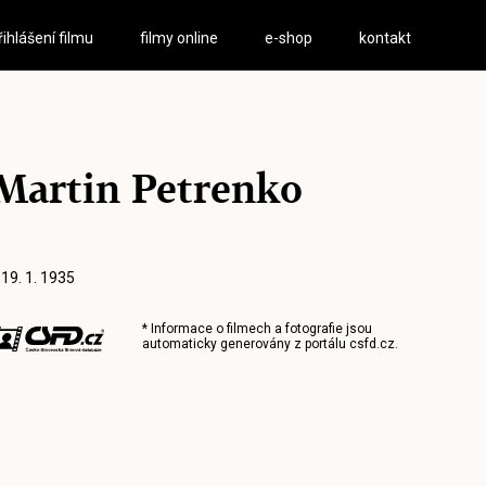
řihlášení filmu
filmy online
e-shop
kontakt
Martin Petrenko
 19. 1. 1935
* Informace o filmech a fotografie jsou
automaticky generovány z portálu
csfd.cz
.