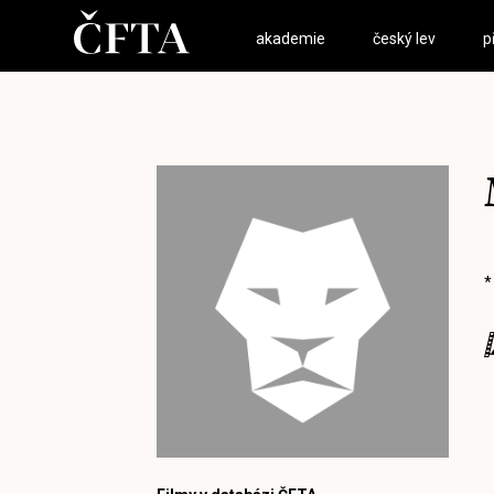
akademie
český lev
p
*