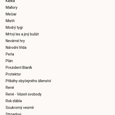
Katka
Mallory
Mečiar
Mistři
Modrý tygr
Mrtvý les a jiný bulšit
Nevěrné hry
Národní třída
Perla
Plán
Prezident Blaník
Protektor
Příběhy obyčejného šílenství
René
René - Vězeň svobody
Rok ďábla
Soukromý vesmír
Strnadovi