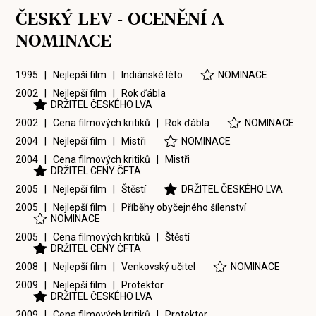
ČESKÝ LEV - OCENĚNÍ A
NOMINACE
1995 | Nejlepší film |
Indiánské léto
NOMINACE
2002 | Nejlepší film |
Rok ďábla
DRŽITEL ČESKÉHO LVA
2002 | Cena filmových kritiků |
Rok ďábla
NOMINACE
2004 | Nejlepší film |
Mistři
NOMINACE
2004 | Cena filmových kritiků |
Mistři
DRŽITEL CENY ČFTA
2005 | Nejlepší film |
Štěstí
DRŽITEL ČESKÉHO LVA
2005 | Nejlepší film |
Příběhy obyčejného šílenství
NOMINACE
2005 | Cena filmových kritiků |
Štěstí
DRŽITEL CENY ČFTA
2008 | Nejlepší film |
Venkovský učitel
NOMINACE
2009 | Nejlepší film |
Protektor
DRŽITEL ČESKÉHO LVA
2009 | Cena filmových kritiků |
Protektor