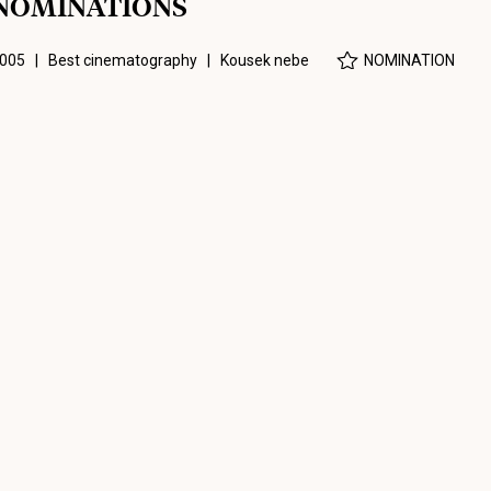
NOMINATIONS
005 | Best cinematography |
Kousek nebe
NOMINATION