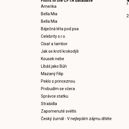
Films in the CFTA database
Amerika
Bella Mia
2
Bella Mia
Báječná léta pod psa
Celebrity s.r.o.
Císař a tambor
Jak se krotí krokodýli
Kousek nebe
Líbáš jako Bůh
Mazaný Filip
Peklo s princeznou
Probudím se včera
Správce statku
Strašidla
Zapomenuté světlo
Český žurnál - V nejlepším zájmu dítěte