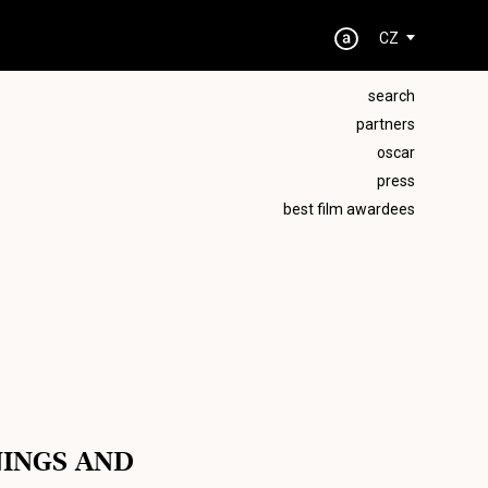
CZ
search
partners
oscar
press
best film awardees
NINGS AND