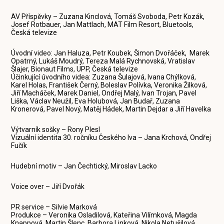
AV Příspěvky – Zuzana Kinclová, Tomáš Svoboda, Petr Kozák,
Josef Rotbauer, Jan Mattlach, MAT Film Resort, Bluetools,
Česká televize
Úvodní video: Jan Haluza, Petr Koubek, Šimon Dvořáček, Marek
Opatrný, Lukáš Moudrý, Tereza Malá Rychnovská, Vratislav
Šlajer, Bionaut Films, UPP, Česká televize
Účinkující úvodního videa: Zuzana Šulajová, Ivana Chýlková,
Karel Holas, František Černý, Boleslav Polívka, Veronika Žilková,
Jiří Macháček, Marek Daniel, Ondřej Malý, Ivan Trojan, Pavel
Liška, Václav Neužil, Eva Holubová, Jan Budař, Zuzana
Kronerová, Pavel Nový, Matěj Hádek, Martin Dejdar a Jiří Havelka
Výtvarník sošky – Rony Plesl
Vizuální identita 30. ročníku Českého lva – Jana Krchová, Ondřej
Fučík
Hudební motiv – Jan Čechtický, Miroslav Lacko
Voice over – Jiří Dvořák
PR service – Silvie Marková
Produkce – Veronika Osladilová, Kateřina Vilímková, Magda
Knappová, Martin Šlenc, Barbora Linková, Nikola Netušilová