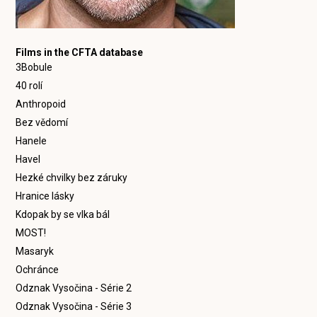
Films in the CFTA database
3Bobule
40 rolí
Anthropoid
Bez vědomí
Hanele
Havel
Hezké chvilky bez záruky
Hranice lásky
Kdopak by se vlka bál
MOST!
Masaryk
Ochránce
Odznak Vysočina - Série 2
Odznak Vysočina - Série 3