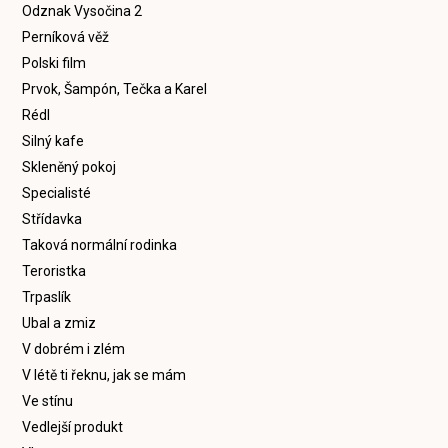
Odznak Vysočina 2
Perníková věž
Polski film
Prvok, Šampón, Tečka a Karel
Rédl
Silný kafe
Skleněný pokoj
Specialisté
Střídavka
Taková normální rodinka
Teroristka
Trpaslík
Ubal a zmiz
V dobrém i zlém
V létě ti řeknu, jak se mám
Ve stínu
Vedlejší produkt