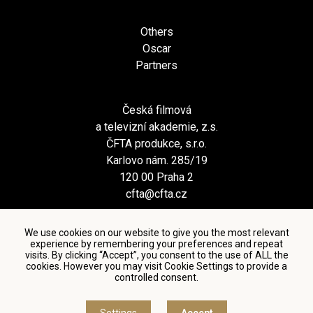
Others
Oscar
Partners
Česká filmová
a televizní akademie, z.s.
ČFTA produkce, s.r.o.
Karlovo nám. 285/19
120 00 Praha 2
cfta@cfta.cz
We use cookies on our website to give you the most relevant
experience by remembering your preferences and repeat
visits. By clicking “Accept”, you consent to the use of ALL the
cookies. However you may visit Cookie Settings to provide a
controlled consent.
Terms and conditions of using personal data and privacy
policy
|
Cookie settings