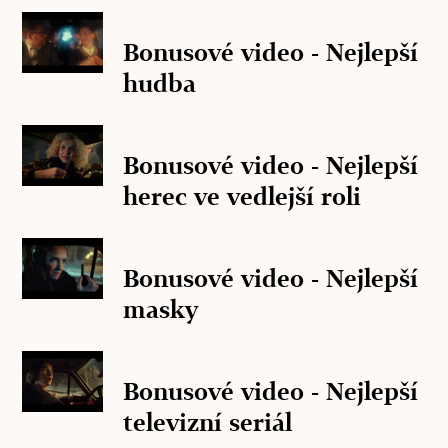
Bonusové video - Nejlepší
hudba
Bonusové video - Nejlepší
herec ve vedlejší roli
Bonusové video - Nejlepší
masky
Bonusové video - Nejlepší
televizní seriál