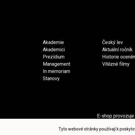
Akademie
Český lev
Akademici
Aktuální ročník
Prezídium
Historie oceněn
Management
Vítězné filmy
In memoriam
Stanovy
E-shop provozuje 
Sekci Pro akademiky provozuje spol
Tyto webové stránky používají k poskyto