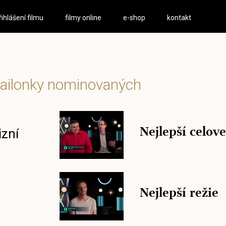
řihlášení filmu
filmy online
e-shop
kontakt
ailonky nominovaných
Nejlepší celove
izní
Nejlepší režie