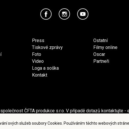
Press
Ostatní
Tiskové zprávy
Filmy online
í
Foto
Oscar
Video
Partneři
Loga a soška
Kontakt
společnost ČFTA produkce s.r.o. V případě dotazů kontaktujte - 
ečnost Česká filmová a televizní akademie, z.s. V případě dotaz
vání svých služeb soubory Cookies. Používáním těchto webových stráne