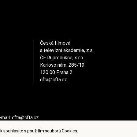
Česká filmová
a televizní akademie, z.s.
ČFTA produkce, s.r.o.
Karlovo nám. 285/19
120 00 Praha 2
cfta@cfta.cz
email:
cfta@cfta.cz
ů kontaktujte - email:
cfta@cfta.cz
k souhlasíte s použitím souborů Cookies.