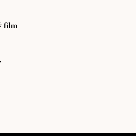
ý film
y