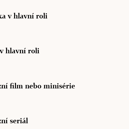
a v hlavní roli
v hlavní roli
zní film nebo minisérie
zní seriál