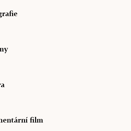
grafie
ýmy
ra
mentární film