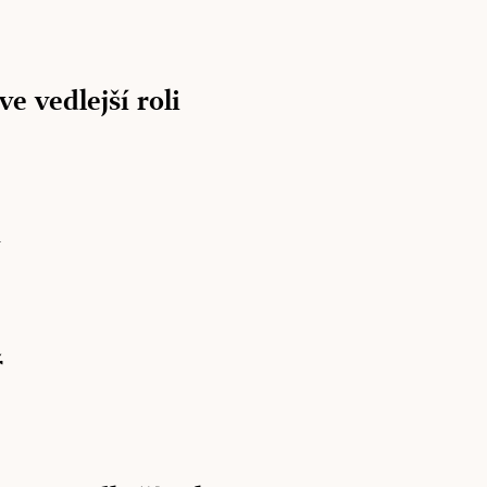
ve vedlejší roli
a
ř