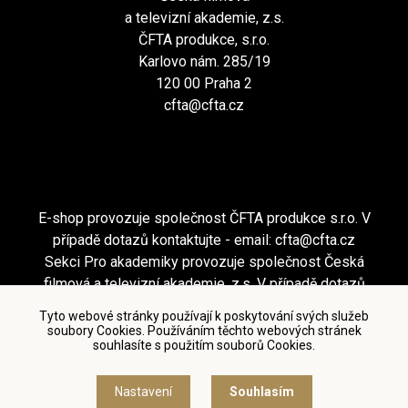
a televizní akademie, z.s.
ČFTA produkce, s.r.o.
Karlovo nám. 285/19
120 00 Praha 2
cfta@cfta.cz
E-shop provozuje společnost ČFTA produkce s.r.o. V
případě dotazů kontaktujte - email:
cfta@cfta.cz
Sekci Pro akademiky provozuje společnost Česká
filmová a televizní akademie, z.s. V případě dotazů
kontaktujte - email:
cfta@cfta.cz
Tyto webové stránky používají k poskytování svých služeb
soubory Cookies. Používáním těchto webových stránek
souhlasíte s použitím souborů Cookies.
Podmínky užití a zásady ochrany osobních údajů
|
Nastavení cookies
Nastavení
Souhlasím
© Česká filmová a televizní akademie, 2018 - 2026