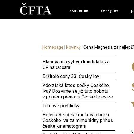
akademie
český lev
p
Homepage
|
Novinky
| Cena Magnesia za nejlepší 
Hlasování o výběru kandidáta za
ČR na Oscara
Držitelé ceny 33. Český lev
Kdo získá letos sošky Českého
lva? Dozvíme se již tuto sobotu
v přímém přenosu České televize
Filmové přehlídky
Helena Bezděk Fraňková obdrží
Českého lva za mimořádný přínos
české kinematografii
ú