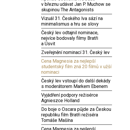
v březnu udávat Jan P. Muchow se
skupinou The Antagonists
Vizuál 31. Českého lva sází na
minimalismus a hru se slovy
Český lev odtajnil nominace,
nejvíce bodovaly filmy Bratři
a Úsvit
Zveřejnění nominací 31. Český lev
Cena Magnesia za nejlepší
studentský film zná 20 filmů v užší
nominaci
Český lev vstoupí do další dekády
s moderátorem Markem Ebenem
Vyjádření podpory režisérce
Agnieszce Holland
Do boje o Oscara půjde za Českou
republiku film Bratři režiséra
Tomáše Mašína
Cena Magnesia za nejlepší