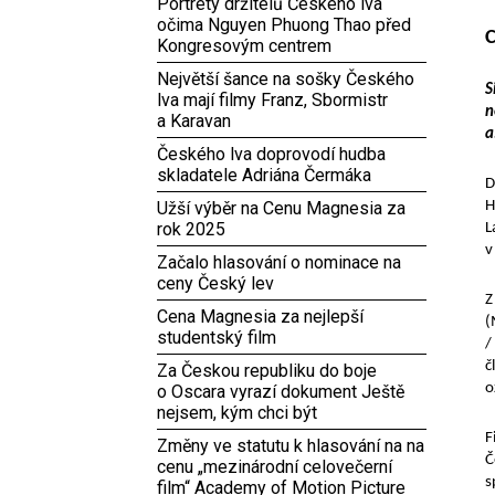
Portréty držitelů Českého lva
očima Nguyen Phuong Thao před
C
Kongresovým centrem
Největší šance na sošky Českého
S
lva mají filmy Franz, Sbormistr
n
a Karavan
a
Českého lva doprovodí hudba
skladatele Adriána Čermáka
D
Užší výběr na Cenu Magnesia za
H
rok 2025
L
v
Začalo hlasování o nominace na
ceny Český lev
Z
Cena Magnesia za nejlepší
(
studentský film
/
č
Za Českou republiku do boje
o
o Oscara vyrazí dokument Ještě
nejsem, kým chci být
F
Změny ve statutu k hlasování na na
Č
cenu „mezinárodní celovečerní
s
film“ Academy of Motion Picture