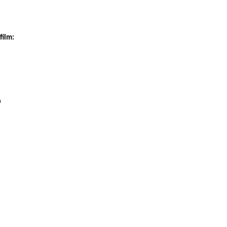
film:
n