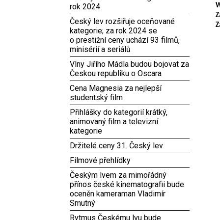
rok 2024
W
Z
Český lev rozšiřuje oceňované
Z
kategorie; za rok 2024 se
o prestižní ceny uchází 93 filmů,
minisérií a seriálů
Vlny Jiřího Mádla budou bojovat za
Českou republiku o Oscara
Cena Magnesia za nejlepší
studentský film
Přihlášky do kategorií krátký,
animovaný film a televizní
kategorie
Držitelé ceny 31. Český lev
Filmové přehlídky
Českým lvem za mimořádný
přínos české kinematografii bude
oceněn kameraman Vladimír
Smutný
Rytmus Českému lvu bude