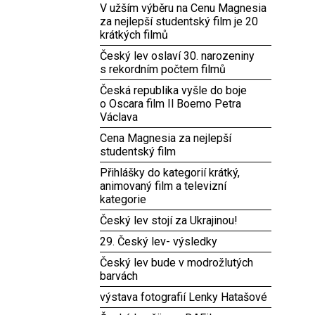
V užším výběru na Cenu Magnesia
za nejlepší studentský film je 20
krátkých filmů
Český lev oslaví 30. narozeniny
s rekordním počtem filmů
Česká republika vyšle do boje
o Oscara film Il Boemo Petra
Václava
Cena Magnesia za nejlepší
studentský film
Přihlášky do kategorií krátký,
animovaný film a televizní
kategorie
Český lev stojí za Ukrajinou!
29. Český lev- výsledky
Český lev bude v modrožlutých
barvách
výstava fotografií Lenky Hatašové