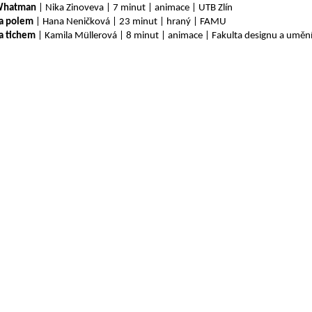
hatman
| Nika Zinoveva | 7 minut | animace | UTB Zlín
a polem
| Hana Neničková | 23 minut | hraný | FAMU
a tichem
| Kamila Müllerová | 8 minut | animace | Fakulta designu a umění