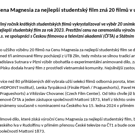
ena Magnesia za nejlepší studentský film zná 20 filmů v 
ilný ročník krátkých studentských filmů vykrystalizoval ve výběr 20 sním
ejlepší studentský film za rok 2023. Prestižní cenu na ceremoniálu výroč
.s. ve spolupráci s Českou filmovou a televizní akademií (ČFTA) a Státn
o užšího výběru 20 filmů na Cenu Magnesia za nejlepší studentský film se 
ned tři animované filmy pocházejí z UTB Zlín, tedy města se silnou tradicí
adislava Sutnara v Plzni výběr obohatila o experimentální animované dílo,
 Písku dodala hraný film z prostředí vietnamské komunity. Nejsilnější zas
 více než 80 přihlášených děl vybrala užší selekci filmů odborná porota, kte
MIDPOINT Institut), Lenka Tyrpáková (Finále Plzeň / Pragueshorts), Pavel 
 Pragueshorts) a Vítězslav Chovanec (Czech Film Center). Od této chvíle ji
lenové ČFTA a jeden zástupce společnosti Mattoni 1873, kteří z těchto sní
známeny současně s nominacemi na Českého lva 15. ledna 2024 v přímém
ilmové dílo, které získá výroční Cenu Magnesia za nejlepší studentský fil
eského lva v Rudolfinu v přímém přenosu České televize na ČT1 a bude o
polečností Mattoni 1873.