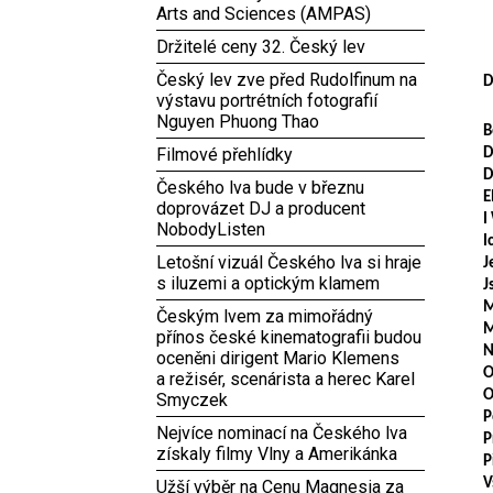
Arts and Sciences (AMPAS)
Držitelé ceny 32. Český lev
Český lev zve před Rudolfinum na
D
výstavu portrétních fotografií
Nguyen Phuong Thao
B
Filmové přehlídky
D
D
Českého lva bude v březnu
E
doprovázet DJ a producent
I
NobodyListen
I
Letošní vizuál Českého lva si hraje
J
s iluzemi a optickým klamem
J
Českým lvem za mimořádný
M
přínos české kinematografii budou
oceněni dirigent Mario Klemens
O
a režisér, scenárista a herec Karel
O
Smyczek
P
Nejvíce nominací na Českého lva
P
získaly filmy Vlny a Amerikánka
P
V
Užší výběr na Cenu Magnesia za