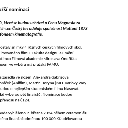
užší nominaci
ků, které se budou ucházet o Cenu Magnesia za
ních cen Český lev uděluje společnost Mattoni 1873
ím fondem kinematografie.
dostaly snímky 4 různých českých filmových škol.
 animovaného filmu. Fakulta designu a umění
 zatímco Filmová akademie Miroslava Ondříčka
toupení ve výběru má pražská FAMU.
rá zasedla ve složení Alexandra Gabrižová
Horáček (Anifilm), Martin Horyna (MFF Karlovy Vary
ž budou o nejlepším studentském filmu hlasovat
mků vyberou pět finalistů. Nominace budou
 přenosu na ČT24.
m, bude vyhlášeno 9. března 2024 během ceremoniálu
ceněno finanční odměnou 100 000 Kč udělovanou