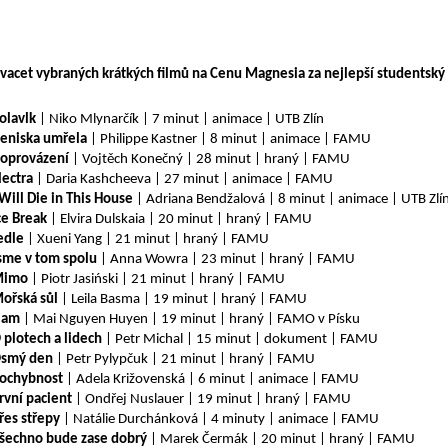
vacet vybraných krátkých filmů na Cenu Magnesia za nejlepší studentský 
olavlk
| Niko Mlynarčík | 7 minut | animace | UTB Zlín
eniska umřela
| Philippe Kastner | 8 minut | animace | FAMU
oprovázení
| Vojtěch Konečný | 28 minut | hraný | FAMU
lectra
| Daria Kashcheeva | 27 minut | animace | FAMU
 Will Die in This House
| Adriana Bendžalová | 8 minut | animace | UTB Zlí
ce Break
| Elvira Dulskaia | 20 minut | hraný | FAMU
edle
| Xueni Yang | 21 minut | hraný | FAMU
sme v tom spolu
| Anna Wowra | 23 minut | hraný | FAMU
Mimo
| Piotr Jasiński | 21 minut | hraný | FAMU
ořská sůl
| Leila Basma | 19 minut | hraný | FAMU
Nam
| Mai Nguyen Huyen | 19 minut | hraný | FAMO v Písku
 plotech a lidech
| Petr Michal | 15 minut | dokument | FAMU
smý den
| Petr Pylypčuk | 21 minut | hraný | FAMU
ochybnost
| Adela Križovenská | 6 minut | animace | FAMU
rvní pacient
| Ondřej Nuslauer | 19 minut | hraný | FAMU
řes střepy
| Natálie Durchánková | 4 minuty | animace | FAMU
šechno bude zase dobrý
| Marek Čermák | 20 minut | hraný | FAMU