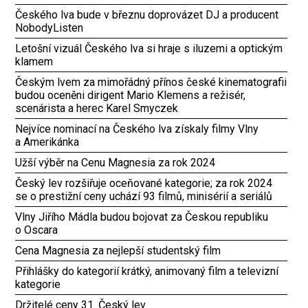
Českého lva bude v březnu doprovázet DJ a producent
NobodyListen
Letošní vizuál Českého lva si hraje s iluzemi a optickým
klamem
Českým lvem za mimořádný přínos české kinematografii
budou oceněni dirigent Mario Klemens a režisér,
scenárista a herec Karel Smyczek
Nejvíce nominací na Českého lva získaly filmy Vlny
a Amerikánka
Užší výběr na Cenu Magnesia za rok 2024
Český lev rozšiřuje oceňované kategorie; za rok 2024
se o prestižní ceny uchází 93 filmů, minisérií a seriálů
Vlny Jiřího Mádla budou bojovat za Českou republiku
o Oscara
Cena Magnesia za nejlepší studentský film
Přihlášky do kategorií krátký, animovaný film a televizní
kategorie
Držitelé ceny 31. Český lev