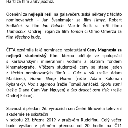
Hartl za film
Zlatý podraz.
Ocenění za
nejlepší režii
na galavečeru získá některý z těchto
nominovaných – Jan Švankmajer za film
Hmyz
, Robert
Sedláček za film
Jan Palach
, Martin Šulík za režii filmu
Tlumočník
, Ondřej Trojan za film
Toman
či Olmo Omerzu za
film
Všechno bude
.
ČFTA oznámila také nominace nestatutární
Ceny Magnesia za
nejlepší studentský́ film
, kterou uděluje ve spolupráci
s Karlovarskými minerálními vodami a Státním fondem
kinematografie. Vítězem studentské ceny
se stane
jeden
z těchto nominovaných filmů –
Cukr a sůl
(režie Adam
Martinec),
Home Sleep Home
(režie Adam Koloman
Rybanský
), Noc s agamou
(režie Tomáš Janáček),
Spolu sami
(režie Diana Cam Van Nguyen) a
Sto dvacet osm tisíc
(režie
Ondřej Erban).
Slavnostní předání 26. výročních cen České filmové a televizní
akademie se uskuteční
v sobotu 23. března 2019 v pražském Rudolfinu. Celý večer
bude vysílán v přímém přenosu od 20 hodin na ČT1