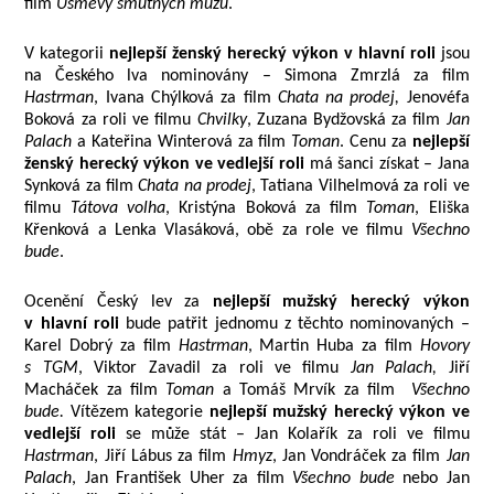
film
Úsměvy smutných mužů
.
V kategorii
nejlepší ženský herecký výkon v hlavní roli
jsou
na Českého lva nominovány – Simona Zmrzlá za film
Hastrman
, Ivana Chýlková za film
Chata na prodej,
Jenovéfa
Boková za roli ve filmu
Chvilky
, Zuzana Bydžovská za film
Jan
Palach
a Kateřina Winterová za film
Toman
. Cenu za
nejlepší
ženský herecký výkon ve vedlejší roli
má šanci získat – Jana
Synková za film
Chata na prodej
, Tatiana Vilhelmová za roli ve
filmu
Tátova volha
, Kristýna Boková za film
Toman
, Eliška
Křenková a Lenka Vlasáková, obě za role ve filmu
Všechno
bude
.
Ocenění Český lev za
nejlepší mužský herecký výkon
v hlavní roli
bude patřit jednomu z těchto nominovaných –
Karel Dobrý za film
Hastrman
, Martin Huba za film
Hovory
s TGM
, Viktor Zavadil za roli ve filmu
Jan Palach,
Jiří
Macháček za film
Toman
a
Tomáš Mrvík za film
Všechno
bude.
Vítězem kategorie
nejlepší mužský herecký výkon ve
vedlejší roli
se může stát – Jan Kolařík za roli ve filmu
Hastrman
, Jiří Lábus za film
Hmyz
, Jan Vondráček za film
Jan
Palach
, Jan František Uher za film
Všechno bude
nebo Jan