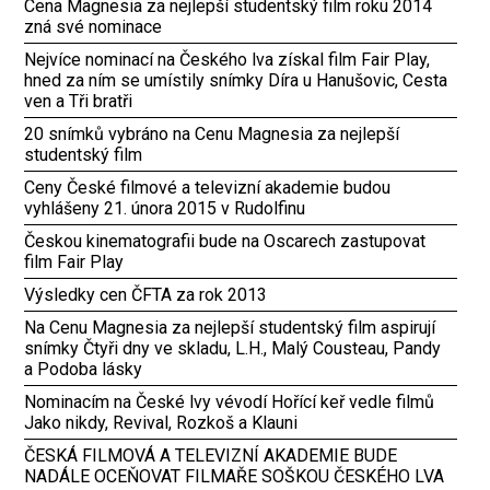
Cena Magnesia za nejlepší studentský film roku 2014
zná své nominace
Nejvíce nominací na Českého lva získal film Fair Play,
hned za ním se umístily snímky Díra u Hanušovic, Cesta
ven a Tři bratři
20 snímků vybráno na Cenu Magnesia za nejlepší
studentský film
Ceny České filmové a televizní akademie budou
vyhlášeny 21. února 2015 v Rudolfinu
Českou kinematografii bude na Oscarech zastupovat
film Fair Play
Výsledky cen ČFTA za rok 2013
Na Cenu Magnesia za nejlepší studentský film aspirují
snímky Čtyři dny ve skladu, L.H., Malý Cousteau, Pandy
a Podoba lásky
Nominacím na České lvy vévodí Hořící keř vedle filmů
Jako nikdy, Revival, Rozkoš a Klauni
ČESKÁ FILMOVÁ A TELEVIZNÍ AKADEMIE BUDE
NADÁLE OCEŇOVAT FILMAŘE SOŠKOU ČESKÉHO LVA