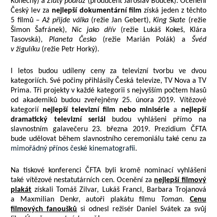
Konečný) a
Zlatý podraz
(producent Jaroslav Bouček). Ocenění
Český lev za
nejlepší dokumentární film
získá jeden z těchto
5 filmů –
Až přijde válka
(režie Jan Gebert),
King Skate
(režie
Šimon Šafránek),
Nic jako dřív
(režie Lukáš Kokeš, Klára
Tasovská),
Planeta Česko
(režie Marián Polák) a
Švéd
v žigulíku
(režie Petr Horký).
I letos budou udíleny ceny za televizní tvorbu ve dvou
kategoriích. Své počiny přihlásily Česká televize, TV Nova a TV
Prima. Tři projekty v každé kategorii s nejvyšším počtem hlasů
od akademiků budou zveřejněny 25. února 2019. Vítězové
kategorií
nejlepší televizní film nebo minisérie
a
nejlepší
dramatický televizní seriál
budou vyhlášeni přímo na
slavnostním galavečeru 23. března 2019. Prezidium ČFTA
bude udělovat během slavnostního ceremoniálu také cenu za
mimořádný přínos české kinematografii
.
Na tiskové konferenci ČFTA byli kromě nominací vyhlášeni
také vítězové nestatutárních cen. Ocenění za
nejlepší filmový
plakát
získali Tomáš Zilvar, Lukáš Francl, Barbara Trojanová
a Maxmilian Denkr, autoři plakátu filmu
Toman
.
Cenu
filmových fanoušků
si odnesl režisér Daniel Svátek za svůj