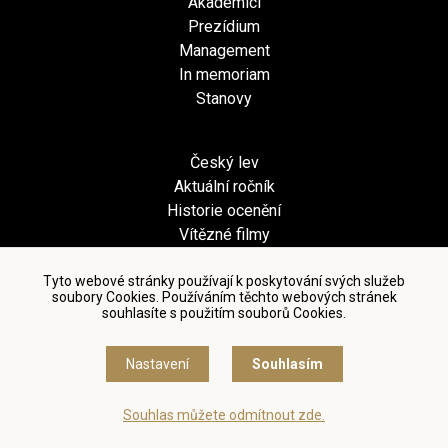
Akademici
Prezídium
Management
In memoriam
Stanovy
Český lev
Aktuální ročník
Historie ocenění
Vítězné filmy
Tyto webové stránky používají k poskytování svých služeb
Press
soubory Cookies. Používáním těchto webových stránek
souhlasíte s použitím souborů Cookies.
Tiskové zprávy
Foto
Nastavení
Souhlasím
Video
Loga a soška
Souhlas můžete odmítnout zde.
Kontakt