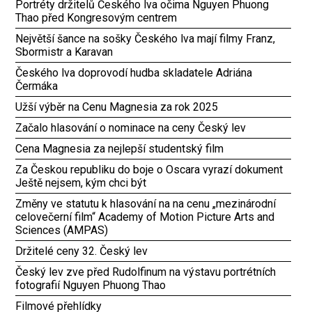
Portréty držitelů Českého lva očima Nguyen Phuong
Thao před Kongresovým centrem
Největší šance na sošky Českého lva mají filmy Franz,
Sbormistr a Karavan
Českého lva doprovodí hudba skladatele Adriána
Čermáka
Užší výběr na Cenu Magnesia za rok 2025
Začalo hlasování o nominace na ceny Český lev
Cena Magnesia za nejlepší studentský film
Za Českou republiku do boje o Oscara vyrazí dokument
Ještě nejsem, kým chci být
Změny ve statutu k hlasování na na cenu „mezinárodní
celovečerní film“ Academy of Motion Picture Arts and
Sciences (AMPAS)
Držitelé ceny 32. Český lev
Český lev zve před Rudolfinum na výstavu portrétních
fotografií Nguyen Phuong Thao
Filmové přehlídky