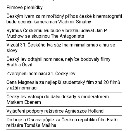
Filmové přehlídky
Českým lvem za mimořádný přínos české kinematografii
bude oceněn kameraman Vladimír Smutný
Rytmus Českému lvu bude v březnu udávat Jan P.
Muchow se skupinou The Antagonists
Vizuál 31. Českého lva sází na minimalismus a hru se
slovy
Český lev odtajnil nominace, nejvíce bodovaly filmy
Bratři a Úsvit
Zveřejnění nominací 31. Český lev
Cena Magnesia za nejlepší studentský film zná 20 filmů
v užší nominaci
Český lev vstoupí do další dekády s moderátorem
Markem Ebenem
Vyjádření podpory režisérce Agnieszce Holland
Do boje o Oscara půjde za Českou republiku film Bratři
režiséra Tomáše Mašína