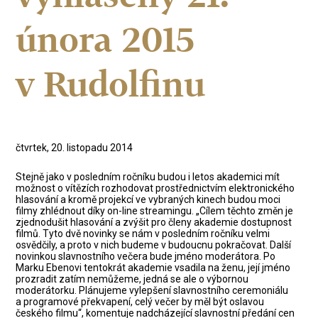
února 2015
v Rudolfinu
čtvrtek, 20. listopadu 2014
Stejně jako v posledním ročníku budou i letos akademici mít
možnost o vítězích rozhodovat prostřednictvím elektronického
hlasování a kromě projekcí ve vybraných kinech budou moci
filmy zhlédnout díky on-line streamingu. „Cílem těchto změn je
zjednodušit hlasování a zvýšit pro členy akademie dostupnost
filmů. Tyto dvě novinky se nám v posledním ročníku velmi
osvědčily, a proto v nich budeme v budoucnu pokračovat. Další
novinkou slavnostního večera bude jméno moderátora. Po
Marku Ebenovi tentokrát akademie vsadila na ženu, její jméno
prozradit zatím nemůžeme, jedná se ale o výbornou
moderátorku. Plánujeme vylepšení slavnostního ceremoniálu
a programové překvapení, celý večer by měl být oslavou
českého filmu“, komentuje nadcházející slavnostní předání cen