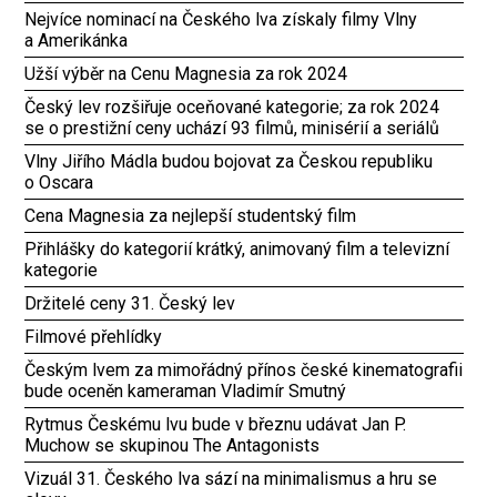
Nejvíce nominací na Českého lva získaly filmy Vlny
a Amerikánka
Užší výběr na Cenu Magnesia za rok 2024
Český lev rozšiřuje oceňované kategorie; za rok 2024
se o prestižní ceny uchází 93 filmů, minisérií a seriálů
Vlny Jiřího Mádla budou bojovat za Českou republiku
o Oscara
Cena Magnesia za nejlepší studentský film
Přihlášky do kategorií krátký, animovaný film a televizní
kategorie
Držitelé ceny 31. Český lev
Filmové přehlídky
Českým lvem za mimořádný přínos české kinematografii
bude oceněn kameraman Vladimír Smutný
Rytmus Českému lvu bude v březnu udávat Jan P.
Muchow se skupinou The Antagonists
Vizuál 31. Českého lva sází na minimalismus a hru se