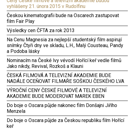
Ceny České filmové a televizní akademie budou
vyhlášeny 21. února 2015 v Rudolfinu
Českou kinematografii bude na Oscarech zastupovat
film Fair Play
Výsledky cen ČFTA za rok 2013
Na Cenu Magnesia za nejlepší studentský film aspirují
snímky Čtyři dny ve skladu, L.H., Malý Cousteau, Pandy
a Podoba lásky
Nominacím na České lvy vévodí Hořící keř vedle filmů
Jako nikdy, Revival, Rozkoš a Klauni
ČESKÁ FILMOVÁ A TELEVIZNÍ AKADEMIE BUDE
NADÁLE OCEŇOVAT FILMAŘE SOŠKOU ČESKÉHO LVA
VÝROČNÍ CENY ČESKÉ FILMOVÉ A TELEVIZNÍ
AKADEMIE BUDE MODEROVAT MAREK EBEN
Do boje o Oscara půjde nakonec film Donšajni Jiřího
Menzela
Do boje o Oscara půjde za Českou republiku film Hořící
keř