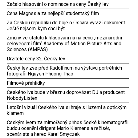
Začalo hlasování o nominace na ceny Český lev
Cena Magnesia za nejlepší studentský film
Za Českou republiku do boje o Oscara vyrazí dokument
Ještě nejsem, kým chci být
Změny ve statutu k hlasování na na cenu „mezinárodní
celovečerní film“ Academy of Motion Picture Arts and
Sciences (AMPAS)
Držitelé ceny 32. Český lev
Český lev zve před Rudolfinum na výstavu portrétních
fotografií Nguyen Phuong Thao
Filmové přehlídky
Českého lva bude v březnu doprovázet DJ a producent
NobodyListen
Letošní vizuál Českého lva si hraje s iluzemi a optickým
klamem
Českým lvem za mimořádný přínos české kinematografii
budou oceněni dirigent Mario Klemens a režisér,
scenárista a herec Karel Smyczek