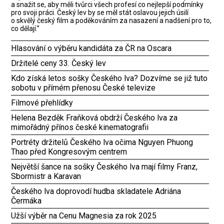
a snažit se, aby měli tvůrci všech profesí co nejlepší podmínky
pro svoji práci. Český lev by se měl stát oslavou jejich úsilí
o skvělý český film a poděkováním za nasazení a nadšení pro to,
co dělají.”
Hlasování o výběru kandidáta za ČR na Oscara
Držitelé ceny 33. Český lev
Kdo získá letos sošky Českého lva? Dozvíme se již tuto
sobotu v přímém přenosu České televize
Filmové přehlídky
Helena Bezděk Fraňková obdrží Českého lva za
mimořádný přínos české kinematografii
Portréty držitelů Českého lva očima Nguyen Phuong
Thao před Kongresovým centrem
Největší šance na sošky Českého lva mají filmy Franz,
Sbormistr a Karavan
Českého lva doprovodí hudba skladatele Adriána
Čermáka
Užší výběr na Cenu Magnesia za rok 2025