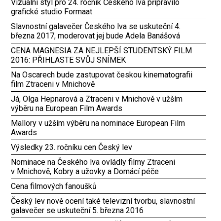
Vizuální styl pro 24. ročník Českého lva připravilo
grafické studio Formaat
Slavnostní galavečer Českého lva se uskuteční 4.
března 2017, moderovat jej bude Adela Banášová
CENA MAGNESIA ZA NEJLEPŠÍ STUDENTSKÝ FILM
2016: PŘIHLASTE SVŮJ SNÍMEK
Na Oscarech bude zastupovat českou kinematografii
film Ztraceni v Mnichově
Já, Olga Hepnarová a Ztraceni v Mnichově v užším
výběru na European Film Awards
Mallory v užším výběru na nominace European Film
Awards
Výsledky 23. ročníku cen Český lev
Nominace na Českého lva ovládly filmy Ztraceni
v Mnichově, Kobry a užovky a Domácí péče
Cena filmových fanoušků
Český lev nově ocení také televizní tvorbu, slavnostní
galavečer se uskuteční 5. března 2016