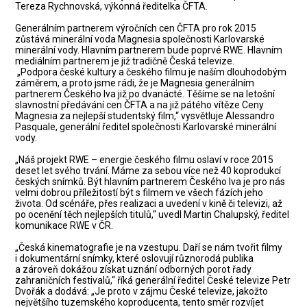
Tereza Rychnovská, výkonná ředitelka ČFTA.
Generálním partnerem výročních cen ČFTA pro rok 2015
zůstává minerální voda Magnesia společnosti Karlovarské
minerální vody. Hlavním partnerem bude poprvé RWE. Hlavním
mediálním partnerem je již tradičně Česká televize.
„Podpora české kultury a českého filmu je naším dlouhodobým
záměrem, a proto jsme rádi, že je Magnesia generálním
partnerem Českého lva již po dvanácté. Těšíme se na letošní
slavnostní předávání cen ČFTA a na již pátého vítěze Ceny
Magnesia za nejlepší studentský film,“ vysvětluje Alessandro
Pasquale, generální ředitel společnosti Karlovarské minerální
vody.
„Náš projekt RWE – energie českého filmu oslaví v roce 2015
deset let svého trvání. Máme za sebou více než 40 koprodukcí
českých snímků. Být hlavním partnerem Českého lva je pro nás
velmi dobrou příležitostí být s filmem ve všech fázích jeho
života. Od scénáře, přes realizaci a uvedení v kině či televizi, až
po ocenění těch nejlepších titulů,“ uvedl Martin Chalupský, ředitel
komunikace RWE v ČR.
„Česká kinematografie je na vzestupu. Daří se nám tvořit filmy
i dokumentární snímky, které oslovují různorodá publika
a zároveň dokážou získat uznání odborných porot řady
zahraničních festivalů,“ říká generální ředitel České televize Petr
Dvořák a dodává: „Je proto v zájmu České televize, jakožto
největšího tuzemského koproducenta, tento směr rozvíjet