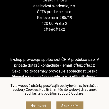
Česká filmová
a televizní akademie, z.s.
ČFTA produkce, s.r.o.
Karlovo nám. 285/19
120 00 Praha 2
cfta@cfta.cz
E-shop provozuje společnost ČFTA produkce s.r.o. V
případě dotazů kontaktujte - email:
cfta@cfta.cz
Sekci Pro akademiky provozuje společnost Česká
filmová a televizní akademie, z.s. V případě dotazů
kontaktujte - email:
cfta@cfta.cz
Tyto webové stránky používají k poskytování svých služeb
soubory Cookies. Používáním těchto webových stránek
souhlasíte s použitím souborů Cookies.
Podmínky užití a zásady ochrany osobních údajů
|
Nastavení cookies
Nastavení
Souhlasím
© Česká filmová a televizní akademie, 2018 - 2026