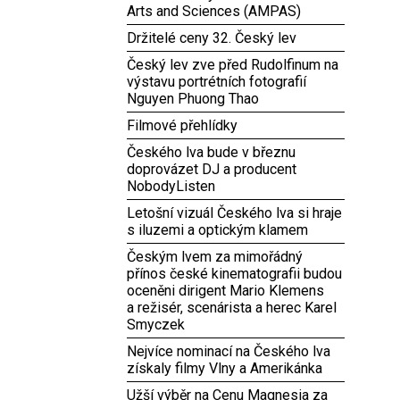
Arts and Sciences (AMPAS)
Držitelé ceny 32. Český lev
Český lev zve před Rudolfinum na
výstavu portrétních fotografií
Nguyen Phuong Thao
Filmové přehlídky
Českého lva bude v březnu
doprovázet DJ a producent
NobodyListen
Letošní vizuál Českého lva si hraje
s iluzemi a optickým klamem
Českým lvem za mimořádný
přínos české kinematografii budou
oceněni dirigent Mario Klemens
a režisér, scenárista a herec Karel
Smyczek
Nejvíce nominací na Českého lva
získaly filmy Vlny a Amerikánka
Užší výběr na Cenu Magnesia za