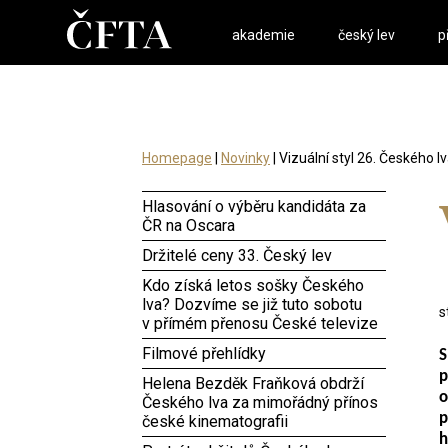
akademie
český lev
p
Homepage
|
Novinky
| Vizuální styl 26. Českého l
Hlasování o výběru kandidáta za
ČR na Oscara
Držitelé ceny 33. Český lev
Kdo získá letos sošky Českého
lva? Dozvíme se již tuto sobotu
s
v přímém přenosu České televize
Filmové přehlídky
S
Helena Bezděk Fraňková obdrží
o
Českého lva za mimořádný přínos
p
české kinematografii
h