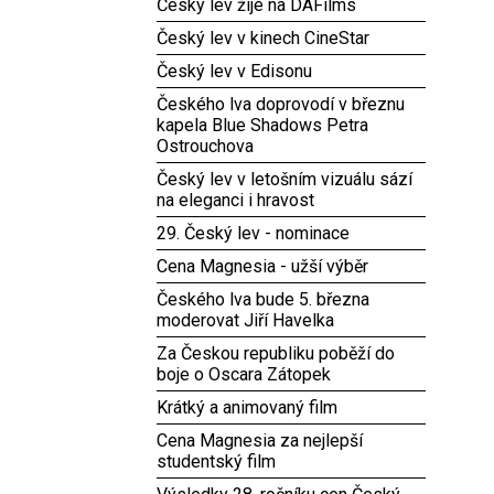
Český lev žije na DAFilms
Český lev v kinech CineStar
Český lev v Edisonu
Českého lva doprovodí v březnu
kapela Blue Shadows Petra
Ostrouchova
Český lev v letošním vizuálu sází
na eleganci i hravost
29. Český lev - nominace
Cena Magnesia - užší výběr
Českého lva bude 5. března
moderovat Jiří Havelka
Za Českou republiku poběží do
boje o Oscara Zátopek
Krátký a animovaný film
Cena Magnesia za nejlepší
studentský film