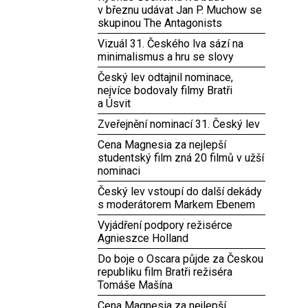
v březnu udávat Jan P. Muchow se
skupinou The Antagonists
Vizuál 31. Českého lva sází na
minimalismus a hru se slovy
Český lev odtajnil nominace,
nejvíce bodovaly filmy Bratři
a Úsvit
Zveřejnění nominací 31. Český lev
Cena Magnesia za nejlepší
studentský film zná 20 filmů v užší
nominaci
Český lev vstoupí do další dekády
s moderátorem Markem Ebenem
Vyjádření podpory režisérce
Agnieszce Holland
Do boje o Oscara půjde za Českou
republiku film Bratři režiséra
Tomáše Mašína
Cena Magnesia za nejlepší