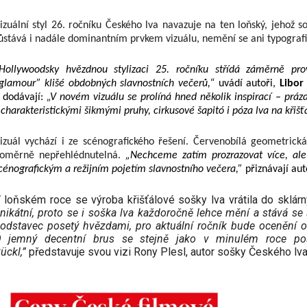
izuální styl 26. ročníku Českého lva navazuje na ten loňský, jehož 
ůstává i nadále dominantním prvkem vizuálu, nemění se ani typografi
Hollywoodsky hvězdnou stylizaci 25. ročníku střídá záměrně prov
glamour” klišé obdobných slavnostních večerů,“
uvádí autoři,
Libor 
 dodávají:
„V novém vizuálu se prolíná hned několik inspirací – práz
 charakteristickými šikmými pruhy, cirkusové šapitó i póza lva na křiš
izuál vychází i ze scénografického řešení. Červenobílá geometrická
oměrně nepřehlédnutelná.
„Nechceme zatím prozrazovat více, ale
cénografickým a režijním pojetím slavnostního večera,”
přiznávají aut
 loňském roce se výroba křišťálové sošky lva vrátila do sklárn
nikátní, proto se i soška lva každoročně lehce mění a stává se
odstavec posetý hvězdami, pro aktuální ročník bude ocenění oz
 jemný decentní brus se stejně jako v minulém roce posta
ückl,”
představuje svou vizi Rony Plesl, autor sošky Českého lva 