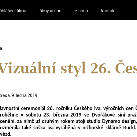
řihlášení filmu
filmy online
e-shop
kontakt
va
Vizuální styl 26. Če
tředa, 9. ledna 2019
lavnostní ceremoniál 2
6
. ročníku Českého lva, výročních cen 
proběhne
v sobotu
23
. března 201
9
ve Dvořá
kově
síni praž
cenění, za nímž už druhým rokem stojí studio Dynamo design, l
ozměnila také soška lva vyráběná v nižborské sklárně Rückl
vězd.