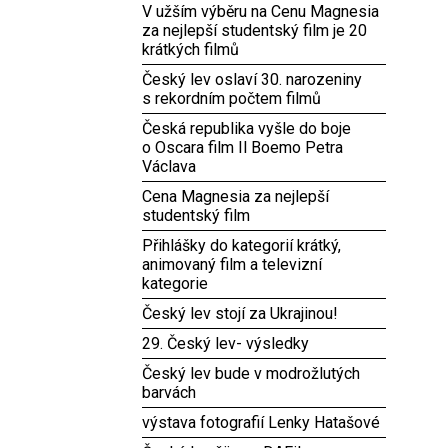
V užším výběru na Cenu Magnesia
za nejlepší studentský film je 20
krátkých filmů
Český lev oslaví 30. narozeniny
s rekordním počtem filmů
Česká republika vyšle do boje
o Oscara film Il Boemo Petra
Václava
Cena Magnesia za nejlepší
studentský film
Přihlášky do kategorií krátký,
animovaný film a televizní
kategorie
Český lev stojí za Ukrajinou!
29. Český lev- výsledky
Český lev bude v modrožlutých
barvách
výstava fotografií Lenky Hatašové