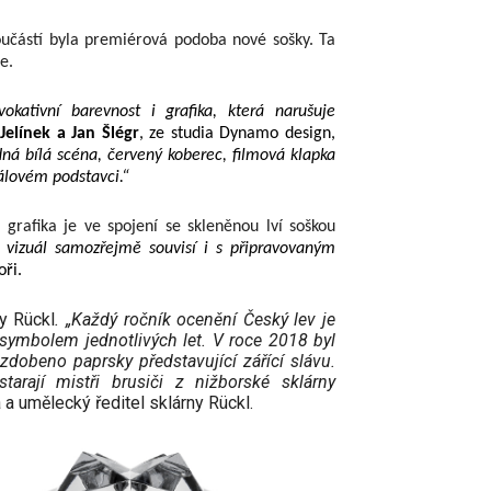
součástí byla premiérová podoba nové sošky. Ta
e.
okativní barevnost i grafika, která narušuje
Jelínek a Jan Šlégr
, ze studia Dynamo design,
dná bílá scéna, červený koberec, filmová klapka
ťálovém podstavci.“
 grafika je ve spojení se skleněnou lví soškou
 vizuál samozřejmě souvisí i s připravovaným
oři.
y Rückl
. „Každý ročník ocenění Český lev je
 symbolem jednotlivých let. V roce 2018 byl
dobeno paprsky představující zářící slávu.
rají mistři brusiči z nižborské sklárny
a umělecký ředitel sklárny Rückl.