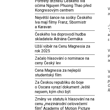
Portréty držitelů Českého lva
očima Nguyen Phuong Thao před
V
Kongresovým centrem
z
Největší šance na sošky Českého
lva mají filmy Franz, Sbormistr
„
a Karavan
“
Českého lva doprovodí hudba
a
skladatele Adriána Čermáka
s
Užší výběr na Cenu Magnesia za
rok 2025
V
p
Začalo hlasování o nominace na
s
ceny Český lev
Cena Magnesia za nejlepší
V
studentský film
u
p
Za Českou republiku do boje
O
o Oscara vyrazí dokument Ještě
R
nejsem, kým chci být
Změny ve statutu k hlasování na na
cenu „mezinárodní celovečerní
film“ Academy of Motion Picture