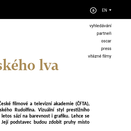
EN
vyhledávání
partneři
oscar
press
vítězné filmy
ského lva
České filmové a televizní akademie (ČFTA),
ského Rudolfina.
Vizuální styl prestižního
etos sází na barevnost i grafiku. Lehce se
. Její podstavec budou zdobit pruhy místo