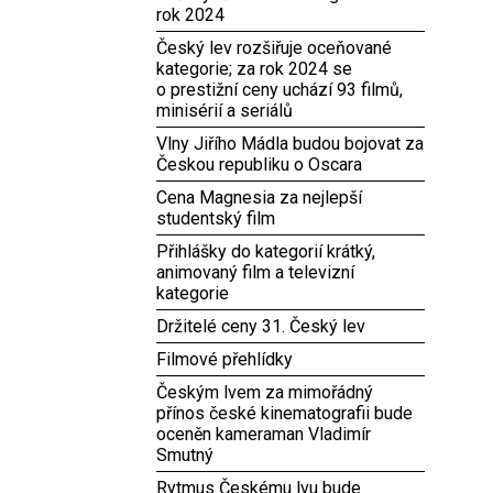
rok 2024
Český lev rozšiřuje oceňované
kategorie; za rok 2024 se
o prestižní ceny uchází 93 filmů,
minisérií a seriálů
Vlny Jiřího Mádla budou bojovat za
Českou republiku o Oscara
Cena Magnesia za nejlepší
studentský film
Přihlášky do kategorií krátký,
animovaný film a televizní
kategorie
Držitelé ceny 31. Český lev
Filmové přehlídky
Českým lvem za mimořádný
přínos české kinematografii bude
oceněn kameraman Vladimír
Smutný
Rytmus Českému lvu bude