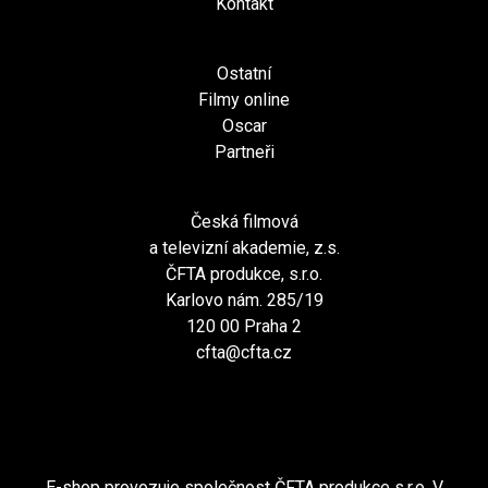
Kontakt
Ostatní
Filmy online
Oscar
Partneři
Česká filmová
a televizní akademie, z.s.
ČFTA produkce, s.r.o.
Karlovo nám. 285/19
120 00 Praha 2
cfta@cfta.cz
E-shop provozuje společnost ČFTA produkce s.r.o. V