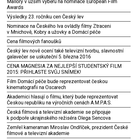
Mallory v užším výběru na nominace European Film
Awards
Výsledky 23. ročníku cen Český lev
Nominace na Českého lva ovládly filmy Ztraceni
v Mnichově, Kobry a užovky a Domácí péče
Cena filmových fanoušků
Český lev nově ocení také televizní tvorbu, slavnostní
galavečer se uskuteční 5. března 2016
CENA MAGNESIA ZA NEJLEPŠÍ STUDENTSKÝ FILM
2015: PŘIHLASTE SVŮJ SNÍMEK!
Film Domácí péče bude reprezentovat českou
kinematografii na Oscarech
Akademici hlasují o filmu, který bude reprezentovat
Českou republiku na výročních cenách A.M.P.A.S.
Česká filmová a televizní akademie se připojuje
k podpoře ukrajinského režiséra Olega Sencova
Zemřel kameraman Miroslav Ondříček, prezident České
filmové a televizní akademie