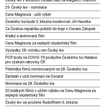
Český lev v letošním vizuálu sází na eleganci i hravost
29. Český lev - nominace
Cena Magnesia - užší výběr
Českého lva bude 5. března moderovat Jiří Havelka
Za Českou republiku poběží do boje o Oscara Zátopek
Krátký a animovaný film
Cena Magnesia za nejlepší studentský film
Výsledky 28. ročníku cen Český lev
PCR testy na COVID‑19 poskytne Českému lvu Nadace
pro výzkum rakoviny ČR
Přehlídka filmů nominovaných na 28. Českého lva
Šarlatán v užší nominaci na Oscara!
Nominace na 28. Českého lva
20 krátkých filmů v užším výběru na Cenu Magnesia za
nejlepší studentský film
Český lev se prožene Rudolfinem 6. března