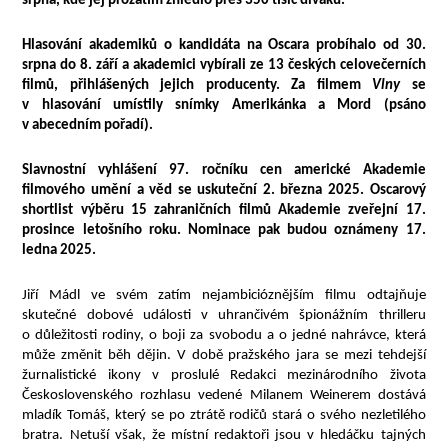
srpna, kde jej prozatím zhlédlo přes 350 tisíc diváků.
Hlasování akademiků o kandidáta na Oscara probíhalo od 30.
srpna do 8. září a akademici vybírali ze 13 českých celovečerních
filmů, přihlášených jejich producenty.
Za filmem
Vlny
se
v hlasování umístily snímky Amerikánka a Mord (psáno
v abecedním pořadí).
Slavnostní vyhlášení 97. ročníku cen
americké Akademie
filmového umění a věd se uskuteční 2. března 2025. Oscarový
shortlist výběru 15 zahraničních filmů Akademie zveřejní 17.
prosince letošního roku. Nominace pak budou oznámeny 17.
ledna 2025.
Jiří Mádl ve svém zatím nejambicióznějším filmu odtajňuje
skutečné dobové události v uhrančivém špionážním thrilleru
o důležitosti rodiny, o boji za svobodu a o jedné nahrávce, která
může změnit běh dějin. V době pražského jara se mezi tehdejší
žurnalistické ikony v proslulé Redakci mezinárodního života
Československého rozhlasu vedené Milanem Weinerem dostává
mladík Tomáš, který se po ztrátě rodičů stará o svého nezletilého
bratra. Netuší však, že místní redaktoři jsou v hledáčku tajných