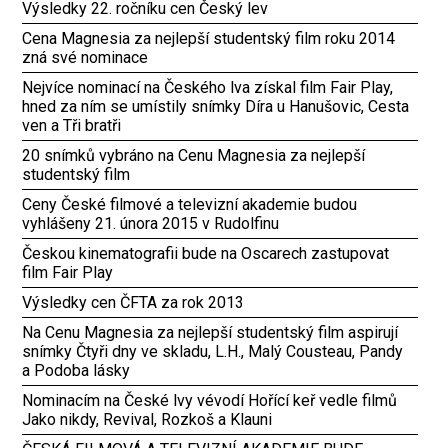
Výsledky 22. ročníku cen Český lev
Cena Magnesia za nejlepší studentský film roku 2014
zná své nominace
Nejvíce nominací na Českého lva získal film Fair Play,
hned za ním se umístily snímky Díra u Hanušovic, Cesta
ven a Tři bratři
20 snímků vybráno na Cenu Magnesia za nejlepší
studentský film
Ceny České filmové a televizní akademie budou
vyhlášeny 21. února 2015 v Rudolfinu
Českou kinematografii bude na Oscarech zastupovat
film Fair Play
Výsledky cen ČFTA za rok 2013
Na Cenu Magnesia za nejlepší studentský film aspirují
snímky Čtyři dny ve skladu, L.H., Malý Cousteau, Pandy
a Podoba lásky
Nominacím na České lvy vévodí Hořící keř vedle filmů
Jako nikdy, Revival, Rozkoš a Klauni