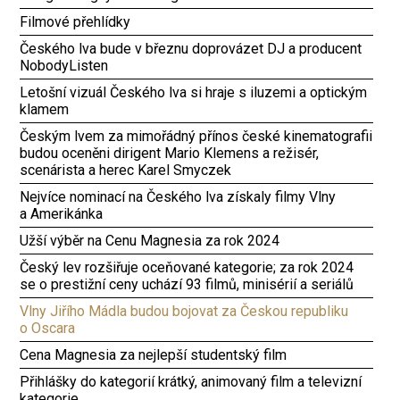
Filmové přehlídky
Českého lva bude v březnu doprovázet DJ a producent
NobodyListen
Letošní vizuál Českého lva si hraje s iluzemi a optickým
klamem
Českým lvem za mimořádný přínos české kinematografii
budou oceněni dirigent Mario Klemens a režisér,
scenárista a herec Karel Smyczek
Nejvíce nominací na Českého lva získaly filmy Vlny
a Amerikánka
Užší výběr na Cenu Magnesia za rok 2024
Český lev rozšiřuje oceňované kategorie; za rok 2024
se o prestižní ceny uchází 93 filmů, minisérií a seriálů
Vlny Jiřího Mádla budou bojovat za Českou republiku
o Oscara
Cena Magnesia za nejlepší studentský film
Přihlášky do kategorií krátký, animovaný film a televizní
kategorie