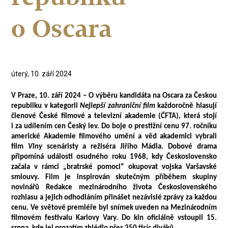
o Oscara
úterý, 10. září 2024
V Praze, 10. září 2024 –
O výběru k
andidáta na Oscara za Českou
republiku v kategorii
Nejlepší zahraniční film
každoročně hlasují
členové České filmové a televizní akademie (ČFTA), která stojí
i za udílením cen Český lev. Do boje o prestižní cenu 97. ročníku
americké Akademie filmového umění a věd akademici vybrali
film
Vlny
scenáristy a režiséra Jiřího Mádla. Dobové drama
připomíná události osudného roku 1968, kdy Československo
začala v rámci „bratrské pomoci“ okupovat vojska Varšavské
smlouvy. Film je inspirován skutečným příběhem skupiny
novinářů Redakce mezinárodního života Československého
rozhlasu a jejich odhodláním přinášet nezávislé zprávy za každou
cenu. V
e
světové premiéře byl snímek uveden na Mezinárodním
filmovém festivalu Karlovy Vary. Do kin oficiálně vstoupil 15.