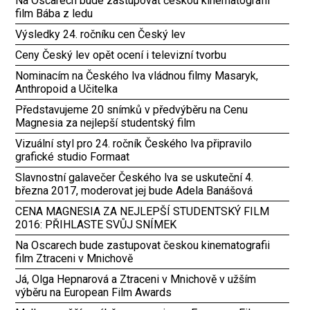
Na Oscarech bude zastupovat českou kinematografii
film Bába z ledu
Výsledky 24. ročníku cen Český lev
Ceny Český lev opět ocení i televizní tvorbu
Nominacím na Českého lva vládnou filmy Masaryk,
Anthropoid a Učitelka
Představujeme 20 snímků v předvýběru na Cenu
Magnesia za nejlepší studentský film
Vizuální styl pro 24. ročník Českého lva připravilo
grafické studio Formaat
Slavnostní galavečer Českého lva se uskuteční 4.
března 2017, moderovat jej bude Adela Banášová
CENA MAGNESIA ZA NEJLEPŠÍ STUDENTSKÝ FILM
2016: PŘIHLASTE SVŮJ SNÍMEK
Na Oscarech bude zastupovat českou kinematografii
film Ztraceni v Mnichově
Já, Olga Hepnarová a Ztraceni v Mnichově v užším
výběru na European Film Awards