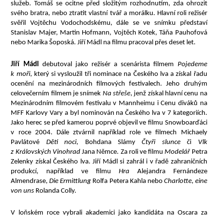
služeb. Tomáš se ocitne před složitým rozhodnutím, zda ohrozit
svého bratra, nebo ztratit vlastní tvář a morálku. Hlavní roli režisér
svěřil Vojtěchu Vodochodskému, dále se ve snímku představí
Stanislav Majer, Martin Hofmann, Vojtěch Kotek, Táňa Pauhofová
nebo Marika Šoposká. Jiří Mádl na filmu pracoval přes deset let.
Jiří Mádl
debutoval jako režisér a scenárista filmem
Pojedeme
k moři
, který si vysloužil tři nominace na Českého lva a získal řadu
ocenění na mezinárodních filmových festivalech. Jeho druhým
celovečerním filmem je snímek
Na střeše
, jenž získal hlavní cenu na
Mezinárodním filmovém festivalu v Mannheimu i Cenu diváků na
MFF Karlovy Vary a byl nominován na Českého lva v 7 kategoriích.
Jako herec se před kamerou poprvé objevil ve filmu Snowboarďáci
v roce 2004. Dále ztvárnil například role ve filmech Michaely
Pavlátové
Děti noci
, Bohdana Slámy
Čtyři slunce
či
Vlk
z Královských Vinohrad
Jana Němce. Za roli ve filmu
Modelář
Petra
Zelenky získal Českého lva. Jiří Mádl si zahrál i v řadě zahraničních
produkcí, například ve filmu
Hra
Alejandra Fernándeze
Almendrase,
Die Ermittlung
Rolfa Petera Kahla nebo
Charlotte, eine
von uns
Rolanda Colly.
V loňském roce vybrali akademici jako kandidáta na Oscara za