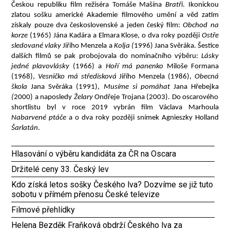
Českou republiku film režiséra Tomáše Mašína
Bratři
. Ikonickou
zlatou sošku americké Akademie filmového umění a věd zatím
získaly pouze dva československé a jeden český film:
Obchod na
korze
(1965) Jána Kadára a Elmara Klose, o dva roky později
Ostře
sledované vlaky
Jiřího Menzela a
Kolja (
1996) Jana Svěráka. Šestice
dalších filmů se pak probojovala do nominačního výběru:
Lásky
jedné plavovlásky
(1966) a
Hoří má panenko
Miloše Formana
(1968),
Vesničko má středisková
Jiřího Menzela (1986),
Obecná
škola
Jana Svěráka (1991),
Musíme si pomáhat
Jana Hřebejka
(
2000) a naposledy
Želary
Ondřeje Trojana (2003). Do oscarového
shortlistu byl v roce 2019 vybrán film Václava Marhoula
Nabarvené ptáče
a o dva roky později snímek Agnieszky Holland
Šarlatán
.
Hlasování o výběru kandidáta za ČR na Oscara
Držitelé ceny 33. Český lev
Kdo získá letos sošky Českého lva? Dozvíme se již tuto
sobotu v přímém přenosu České televize
Filmové přehlídky
Helena Bezděk Fraňková obdrží Českého lva za