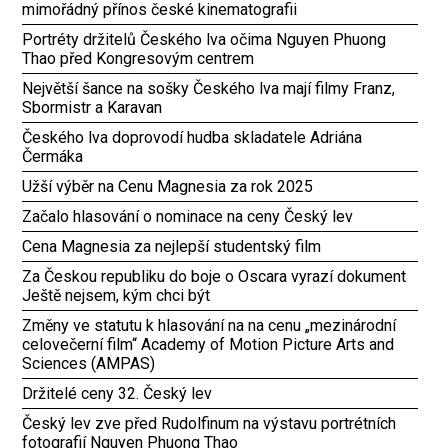
mimořádný přínos české kinematografii
Portréty držitelů Českého lva očima Nguyen Phuong
Thao před Kongresovým centrem
Největší šance na sošky Českého lva mají filmy Franz,
Sbormistr a Karavan
Českého lva doprovodí hudba skladatele Adriána
Čermáka
Užší výběr na Cenu Magnesia za rok 2025
Začalo hlasování o nominace na ceny Český lev
Cena Magnesia za nejlepší studentský film
Za Českou republiku do boje o Oscara vyrazí dokument
Ještě nejsem, kým chci být
Změny ve statutu k hlasování na na cenu „mezinárodní
celovečerní film“ Academy of Motion Picture Arts and
Sciences (AMPAS)
Držitelé ceny 32. Český lev
Český lev zve před Rudolfinum na výstavu portrétních
fotografií Nguyen Phuong Thao