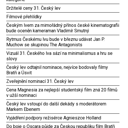
Držitelé ceny 31. Český lev
Filmové přehlídky
Českým lvem za mimořádný přínos české kinematografii
bude oceněn kameraman Vladimír Smutný
Rytmus Českému lvu bude v březnu udávat Jan P.
Muchow se skupinou The Antagonists
Vizuál 31. Českého lva sází na minimalismus a hru se
slovy
Český lev odtajnil nominace, nejvíce bodovaly filmy
Bratři a Úsvit
Zveřejnění nominací 31. Český lev
Cena Magnesia za nejlepší studentský film zná 20 filmů
v užší nominaci
Český lev vstoupí do další dekády s moderátorem
Markem Ebenem
Vyjádření podpory režisérce Agnieszce Holland
Do boje o Oscara půjde za Českou republiku film Bratři