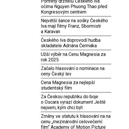
Portréty držitelů Českého lva
očima Nguyen Phuong Thao před
Kongresovým centrem
Největší šance na sošky Českého
lva mají filmy Franz, Sbormistr
a Karavan
Českého lva doprovodí hudba
skladatele Adriána Čermáka
Užší výběr na Cenu Magnesia za
rok 2025
Začalo hlasování o nominace na
ceny Český lev
Cena Magnesia za nejlepší
studentský film
Za Českou republiku do boje
o Oscara vyrazí dokument Ještě
nejsem, kým chci být
Změny ve statutu k hlasování na na
cenu „mezinárodní celovečerní
film“ Academy of Motion Picture