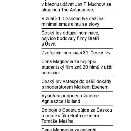
v březnu udávat Jan P. Muchow se
skupinou The Antagonists
Vizuál 31. Českého lva sází na
minimalismus a hru se slovy
Český lev odtajnil nominace,
nejvíce bodovaly filmy Bratři
a Úsvit
Zveřejnění nominací 31. Český lev
Cena Magnesia za nejlepší
studentský film zná 20 filmů v užší
nominaci
Český lev vstoupí do další dekády
s moderátorem Markem Ebenem
Vyjádření podpory režisérce
Agnieszce Holland
Do boje o Oscara půjde za Českou
republiku film Bratři režiséra
Tomáše Mašína
Cena Magnesia za nejlepší