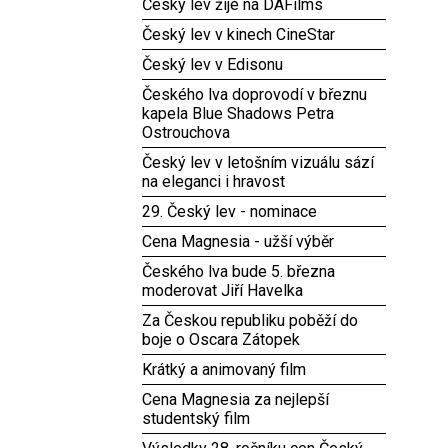
Český lev žije na DAFilms
Český lev v kinech CineStar
Český lev v Edisonu
Českého lva doprovodí v březnu
kapela Blue Shadows Petra
Ostrouchova
Český lev v letošním vizuálu sází
na eleganci i hravost
29. Český lev - nominace
Cena Magnesia - užší výběr
Českého lva bude 5. března
moderovat Jiří Havelka
Za Českou republiku poběží do
boje o Oscara Zátopek
Krátký a animovaný film
Cena Magnesia za nejlepší
studentský film