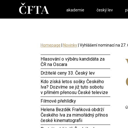
akademie
český lev
p
Homepage
|
Novinky
| Vyhlášení nominací na 27.
Hlasování o výběru kandidáta za
ČR na Oscara
Držitelé ceny 33. Český lev
Kdo získá letos sošky Českého
lva? Dozvíme se již tuto sobotu
v přímém přenosu České televize
Filmové přehlídky
ú
Helena Bezděk Fraňková obdrží
Českého lva za mimořádný přínos
české kinematografii