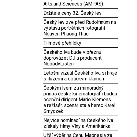
Arts and Sciences (AMPAS)
Držitelé ceny 32. Český lev
Český lev zve před Rudolfinum na
výstavu portrétních fotografií
Nguyen Phuong Thao
Filmové přehlídky
Českého lva bude v březnu
doprovázet DJ a producent
NobodyListen
Letošní vizuál Českého lva si hraje
s iluzemi a optickým klamem
Českým lvem za mimořádný
přínos české kinematografii budou
oceněni dirigent Mario Klemens
a režisér, scenárista a herec Karel
Smyczek
Nejvíce nominací na Českého lva
získaly filmy Vlny a Amerikánka
Užší výběr na Cenu Magnesia za