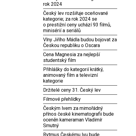
rok 2024
Český lev rozšiřuje oceňované
kategorie; za rok 2024 se
o prestižní ceny uchází 93 filmů,
minisérií a seriálů
Vlny Jiřího Mádla budou bojovat za
Českou republiku o Oscara
Cena Magnesia za nejlepší
studentský film
Přihlášky do kategorií krátký,
animovaný film a televizní
kategorie
Držitelé ceny 31. Český lev
Filmové přehlídky
Českým lvem za mimořádný
přínos české kinematografii bude
oceněn kameraman Vladimír
Smutný
Rytmus Českému lvu bude