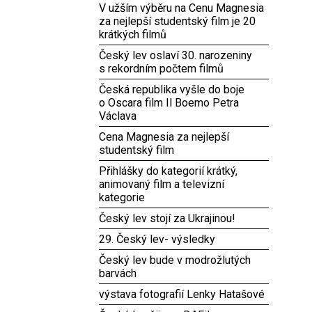
V užším výběru na Cenu Magnesia
za nejlepší studentský film je 20
krátkých filmů
Český lev oslaví 30. narozeniny
s rekordním počtem filmů
Česká republika vyšle do boje
o Oscara film Il Boemo Petra
Václava
Cena Magnesia za nejlepší
studentský film
Přihlášky do kategorií krátký,
animovaný film a televizní
kategorie
Český lev stojí za Ukrajinou!
29. Český lev- výsledky
Český lev bude v modrožlutých
barvách
výstava fotografií Lenky Hatašové