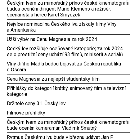
Českým lvem za mimořádný přínos české kinematografii
budou oceněni dirigent Mario Klemens a režisér,
scenárista a herec Karel Smyczek
Nejvíce nominací na Českého lva získaly filmy Vlny
a Amerikánka
Užší výběr na Cenu Magnesia za rok 2024
Český lev rozšiřuje oceňované kategorie; za rok 2024
se o prestižní ceny uchází 93 filmů, minisérií a seriálů
Vlny Jiřího Mádla budou bojovat za Českou republiku
o Oscara
Cena Magnesia za nejlepší studentský film
Přihlášky do kategorií krátký, animovaný film a televizní
kategorie
Držitelé ceny 31. Český lev
Filmové přehlídky
Českým lvem za mimořádný přínos české kinematografii
bude oceněn kameraman Vladimír Smutný
Rytmus Českému lvu bude v březnu udávat Jan P.