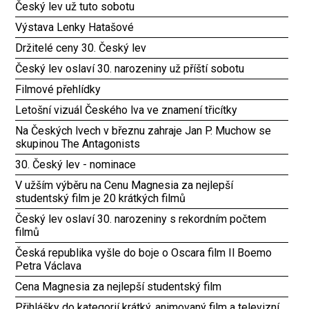
Český lev už tuto sobotu
Výstava Lenky Hatašové
Držitelé ceny 30. Český lev
Český lev oslaví 30. narozeniny už příští sobotu
Filmové přehlídky
Letošní vizuál Českého lva ve znamení třicítky
Na Českých lvech v březnu zahraje Jan P. Muchow se
skupinou The Antagonists
30. Český lev - nominace
V užším výběru na Cenu Magnesia za nejlepší
studentský film je 20 krátkých filmů
Český lev oslaví 30. narozeniny s rekordním počtem
filmů
Česká republika vyšle do boje o Oscara film Il Boemo
Petra Václava
Cena Magnesia za nejlepší studentský film
Přihlášky do kategorií krátký, animovaný film a televizní