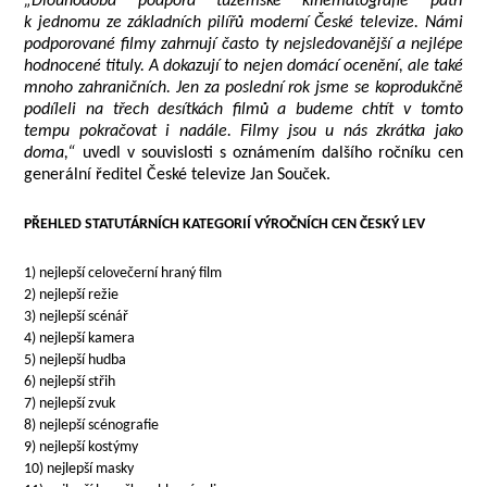
„Dlouhodobá podpora tuzemské kinematografie patří
k jednomu ze základních pilířů moderní České televize. Námi
podporované filmy zahrnují často ty nejsledovanější a nejlépe
hodnocené tituly. A dokazují to nejen domácí ocenění, ale také
mnoho zahraničních. Jen za poslední rok jsme se koprodukčně
podíleli na třech desítkách filmů a budeme chtít v tomto
tempu pokračovat i nadále. Filmy jsou u nás zkrátka jako
doma,“
uvedl v souvislosti s oznámením dalšího ročníku cen
generální ředitel České televize Jan Souček.
PŘEHLED STATUTÁRNÍCH KATEGORIÍ VÝROČNÍCH CEN ČESKÝ LEV
1) nejlepší celovečerní hraný film
2) nejlepší režie
3) nejlepší scénář
4) nejlepší kamera
5) nejlepší hudba
6) nejlepší střih
7) nejlepší zvuk
8) nejlepší scénografie
9) nejlepší kostýmy
10) nejlepší masky