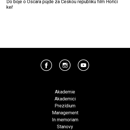
Do boje o Oscara půjde za Českou republiku film Hořící
keř
Akademie
Akademici
Prezídium
Management
In memoriam
Stanovy