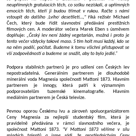
neupřímných gratulacích těch, co sošku nezískali, a upřímných
emocích těch, kteří ji budou třímat v rukou. Račte s námi
vstoupit do dalšího
Lvího
desetiletí…,"
říká režisér Michael
‚
‘
Čech, který bude řídit slavnostní předávání prestižních
filmových cen.
A moderátor večera Marek Eben s úsměvem
doplňuje:
„Český lev není žádný vegetarián, možná i proto je
tento večer vždycky takové maso. S tím holt musí každý, kdo se
na něm podílí, počítat. Budeme k tomu všichni přistupovat se
vší zodpovědností a budeme se snažit, aby to bylo jedlé.“
Podpora stabilních partnerů je pro udílení cen Českých lev
nepostradatelná.
Generálním partnerem je dlouhodobě
minerální voda Magnesia společnosti Mattoni 1873. Hlavním
partnerem je innogy, která patří k významným
podporovatelům tuzemské kinematografie. Hlavním
mediálním partnerem je Česká televize.
Pevnou oporou Českému lvu a zároveň
spoluorganizátorem
Ceny Magnesia za nejlepší studentský film, která je
pravidelně předávána v rámci slavnostního večera, je
společnost
Mattoni 1873.
"V Mattoni 1873 věříme v sílu
mladých talentů a jsme rádi, že prostřednictvím Ceny