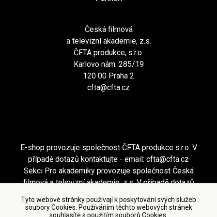
Česká filmová
a televizní akademie, z.s.
ČFTA produkce, s.r.o.
Karlovo nám. 285/19
120 00 Praha 2
cfta@cfta.cz
E-shop provozuje společnost ČFTA produkce s.r.o. V
případě dotazů kontaktujte - email:
cfta@cfta.cz
Sekci Pro akademiky provozuje společnost Česká
filmová a televizní akademie, z.s. V případě dotazů
kontaktujte - email:
cfta@cfta.cz
Tyto webové stránky používají k poskytování svých služeb
soubory Cookies. Používáním těchto webových stránek
souhlasíte s použitím souborů Cookies.