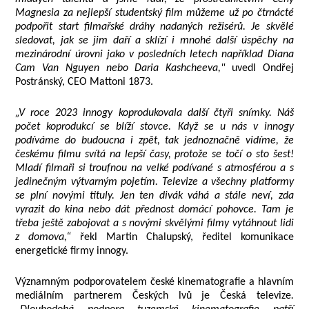
Magnesia za nejlepší studentský film můžeme už po čtrnácté
podpořit start filmařské dráhy nadaných režisérů. Je skvělé
sledovat, jak se jim daří a sklízí i mnohé další úspěchy na
mezinárodní úrovni jako v posledních letech například Diana
Cam Van Nguyen nebo Daria Kashcheeva,"
uvedl Ondřej
Postránský, CEO Mattoni 1873.
„V roce 2023 innogy koprodukovala další čtyři snímky. Náš
počet koprodukcí se blíží stovce. Když se u nás v innogy
podíváme do budoucna i zpět, tak jednoznačně vidíme, že
českému filmu svítá na lepší časy, protože se točí o sto šest!
Mladí filmaři si troufnou na velké podívané s atmosférou a s
jedinečným výtvarným pojetím. Televize a všechny platformy
se plní novými tituly. Jen ten divák váhá a stále neví, zda
vyrazit do kina nebo dát přednost domácí pohovce. Tam je
třeba ještě zabojovat a s novými skvělými filmy vytáhnout lidi
z domova,“
řekl Martin Chalupský, ředitel komunikace
energetické firmy innogy.
Významným podporovatelem české kinematografie a hlavním
mediálním partnerem Českých lvů je Česká televize
.