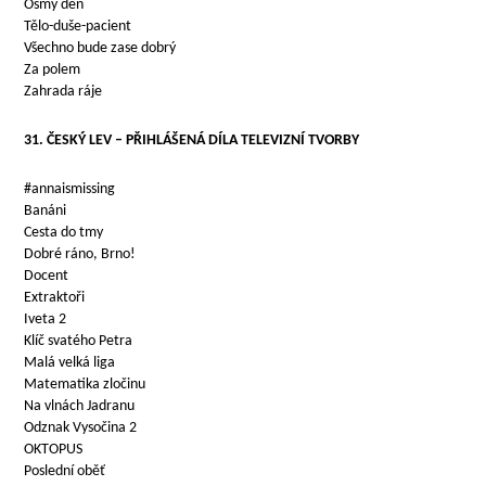
Osmý den
Tělo-duše-pacient
Všechno bude zase dobrý
Za polem
Zahrada ráje
31. ČESKÝ LEV – PŘIHLÁŠENÁ DÍLA TELEVIZNÍ TVORBY
#annaismissing
Banáni
Cesta do tmy
Dobré ráno, Brno!
Docent
Extraktoři
Iveta 2
Klíč svatého Petra
Malá velká liga
Matematika zločinu
Na vlnách Jadranu
Odznak Vysočina 2
OKTOPUS
Poslední oběť