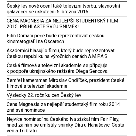
Český lev nově ocení také televizní tvorbu, slavnostní
galavečer se uskuteční 5. března 2016
CENA MAGNESIA ZA NEJLEPŠÍ STUDENTSKÝ FILM
2015: PŘIHLASTE SVŮJ SNÍMEK!
Film Domácí péče bude reprezentovat českou
kinematografii na Oscarech
Akademici hlasují o filmu, který bude reprezentovat
Českou republiku na výročních cenách A.M.P.A.S.
Česká filmová a televizní akademie se připojuje
k podpoře ukrajinského režiséra Olega Sencova
Zemřel kameraman Miroslav Ondříček, prezident České
filmové a televizní akademie
Výsledky 22. ročníku cen Český lev
Cena Magnesia za nejlepší studentský film roku 2014
zná své nominace
Nejvíce nominací na Českého lva získal film Fair Play,
hned za ním se umístily snímky Díra u Hanušovic, Cesta
ven a Tři bratři