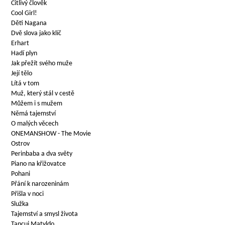
Citlivý člověk
Cool Girl!
Děti Nagana
Dvě slova jako klíč
Erhart
Hadí plyn
Jak přežít svého muže
Její tělo
Lítá v tom
Muž, který stál v cestě
Můžem i s mužem
Němá tajemství
O malých věcech
ONEMANSHOW - The Movie
Ostrov
Perinbaba a dva světy
Piano na křižovatce
Pohani
Přání k narozeninám
Přišla v noci
Služka
Tajemství a smysl života
Tancuj Matyldo