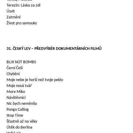
Terezín: Láska za zdí
Úsvit
Zatmění
Život pro samouky
31. ČESKÝ LEV – PŘEDVÝBĚR DOKUMENTÁRNÍCH FILMŮ
BLIX NOT BOMBS
Černí Češi
Chybění
Moje nebe je horší než tvoje peklo
Moje nová tvář
More Miko
Návštěvníci
Nic bych neměnila
Pongo Calling
Stop Time
Šťastně až na věky
Útěk do Berlína