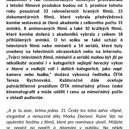
Akademici z řad renomovaných filmových profesionálů
z letošní filmové produkce budou od 1. prosince tohoto
roku posuzovat 33 celovečerních hraných filmů, 15
dokumentárních filmů, které vybrala předvýběrová
komise sestavená ze členů akademie z celkového počtu 31
snímků, 8 animovaných filmů a také 10 krátkých filmů,
které komise složená z akademiků vybrala z celkem 18
přihlášených snímků. O lví sošku se také uchází 6
televizních filmů nebo minisérií a 14 seriálů, které byly
uvedeny na televizních obrazovkách nebo na internetu.
„Tvůrci televizních
filmů, minisérií
a seriálů mohou být již po
několikáté oceněni i v kategoriích nejlepší herecký výkon
v hlavní a vedlejší roli i dalších kategoriích, jako např.
kamera nebo hudba,“
dodává výkonná ředitelka ČFTA
Tereza Rychnovská. Každoročně dále oceňuje
patnáctičlenné prezídium ČFTA mimořádný přínos české
kinematografii a může udělit i cenu za mimořádný počin
v oblasti audiovize
.
„A je tu zase, šelma jedna. 31. Český lev letos zařve vtipně,
elegantně a nenuceně díky Marku Ebenovi. Pozve Vás na
opulentní hostinu z filmů, které pro nominace ulovil. Můžete
se popást na napětí a zklamání v publiku. Na někdy