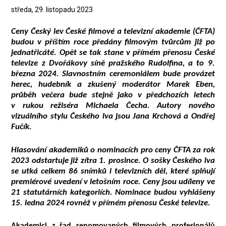
středa, 29. listopadu 2023
Ceny Český lev České filmové a televizní akademie (ČFTA)
budou v příštím roce předány filmovým tvůrcům již po
jednatřicáté. Opět se tak stane v přímém přenosu České
televize z Dvořákovy síně pražského Rudolfina, a to 9.
března 2024. Slavnostním ceremoniálem bude provázet
herec, hudebník a zkušený moderátor Marek Eben,
průběh večera bude stejně jako v předchozích letech
v rukou režiséra Michaela Čecha. Autory nového
vizuálního stylu Českého lva jsou Jana Krchová a Ondřej
Fučík.
Hlasování akademiků o nominacích pro ceny ČFTA za rok
2023 odstartuje již zítra 1. prosince. O sošky Českého lva
se utká celkem 86 snímků i televizních děl, které splňují
premiérové uvedení v letošním roce. Ceny jsou udíleny ve
21 statutárních kategoriích. Nominace budou vyhlášeny
15. ledna 2024 rovněž v přímém přenosu České televize.