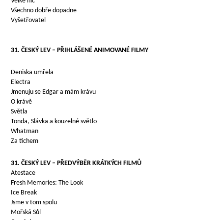
Velké nic
Všechno dobře dopadne
Vyšetřovatel
31. ČESKÝ LEV – PŘIHLÁŠENÉ ANIMOVANÉ FILMY
Deniska umřela
Electra
Jmenuju se Edgar a mám krávu
O krávě
Světla
Tonda, Slávka a kouzelné světlo
Whatman
Za tichem
31. ČESKÝ LEV – PŘEDVÝBĚR KRÁTKÝCH FILMŮ
Atestace
Fresh Memories: The Look
Ice Break
Jsme v tom spolu
Mořská Sůl