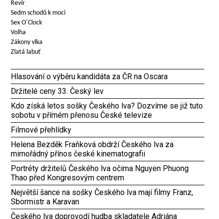
Revír
Sedm schodů k moci
Sex O´Clock
Volha
Zákony vlka
Zlatá labuť
Hlasování o výběru kandidáta za ČR na Oscara
Držitelé ceny 33. Český lev
Kdo získá letos sošky Českého lva? Dozvíme se již tuto
sobotu v přímém přenosu České televize
Filmové přehlídky
Helena Bezděk Fraňková obdrží Českého lva za
mimořádný přínos české kinematografii
Portréty držitelů Českého lva očima Nguyen Phuong
Thao před Kongresovým centrem
Největší šance na sošky Českého lva mají filmy Franz,
Sbormistr a Karavan
Českého lva doprovodí hudba skladatele Adriána