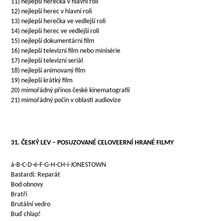
11) nejlepší herečka v hlavní roli
12) nejlepší herec v hlavní roli
13) nejlepší herečka ve vedlejší roli
14) nejlepší herec ve vedlejší roli
15) nejlepší dokumentární film
16) nejlepší televizní film nebo minisérie
17) nejlepší televizní seriál
18) nejlepší animovaný film
19) nejlepší krátký film
20) mimořádný přínos české kinematografii
21) mimořádný počin v oblasti audiovize
31. ČESKÝ LEV – POSUZOVANÉ CELOVEERNÍ HRANÉ FILMY
á-B-C-D-é-F-G-H-CH-í-JONESTOWN
Bastardi: Reparát
Bod obnovy
Bratři
Brutální vedro
Buď chlap!