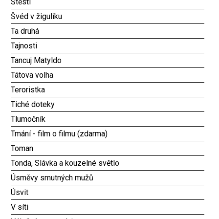
Štěstí
Švéd v žigulíku
Ta druhá
Tajnosti
Tancuj Matyldo
Tátova volha
Teroristka
Tiché doteky
Tlumočník
Tmání - film o filmu (zdarma)
Toman
Tonda, Slávka a kouzelné světlo
Úsměvy smutných mužů
Úsvit
V síti