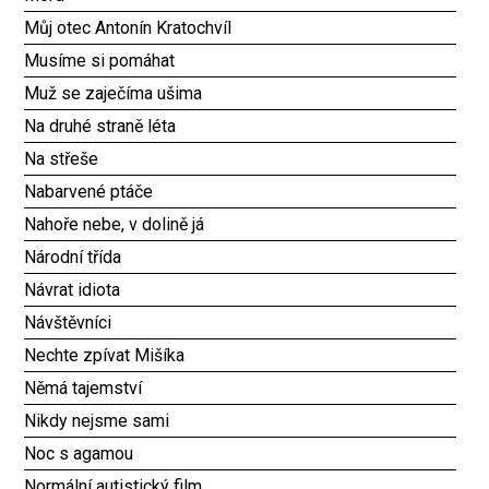
Můj otec Antonín Kratochvíl
Musíme si pomáhat
Muž se zaječíma ušima
Na druhé straně léta
Na střeše
Nabarvené ptáče
Nahoře nebe, v dolině já
Národní třída
Návrat idiota
Návštěvníci
Nechte zpívat Mišíka
Němá tajemství
Nikdy nejsme sami
Noc s agamou
Normální autistický film