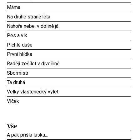
Máma
Na druhé straně léta
Nahoře nebe, v dolině já
Pes a vlk
Píchlé duše
První hlídka
Raději zešílet v divočině
Sbormistr
Ta druhá
Velký vlastenecký výlet
Vlček
Vše
A pak přišla láska...