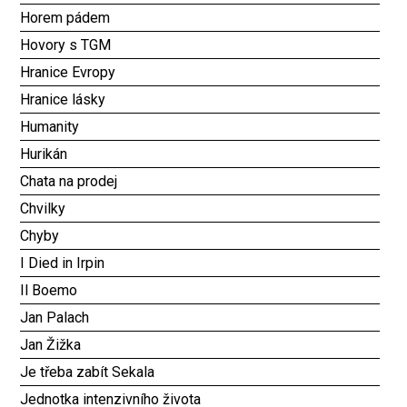
Horem pádem
Hovory s TGM
Hranice Evropy
Hranice lásky
Humanity
Hurikán
Chata na prodej
Chvilky
Chyby
I Died in Irpin
Il Boemo
Jan Palach
Jan Žižka
Je třeba zabít Sekala
Jednotka intenzivního života