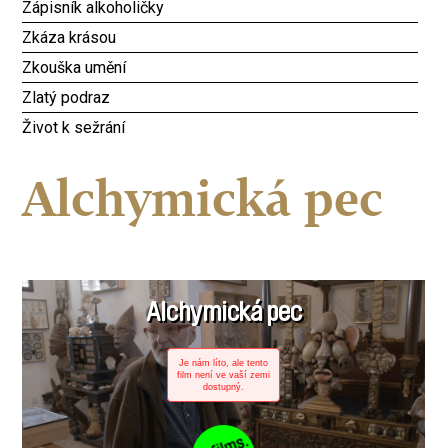
Zápisník alkoholičky
Zkáza krásou
Zkouška umění
Zlatý podraz
Život k sežrání
Alchymická pec