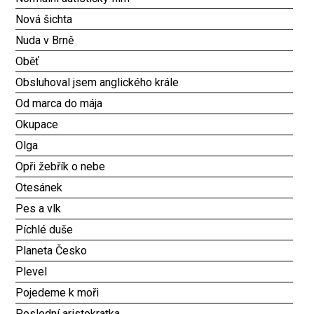
Nová šichta
Nuda v Brně
Oběť
Obsluhoval jsem anglického krále
Od marca do mája
Okupace
Olga
Opři žebřík o nebe
Otesánek
Pes a vlk
Píchlé duše
Planeta Česko
Plevel
Pojedeme k moři
Poslední aristokratka