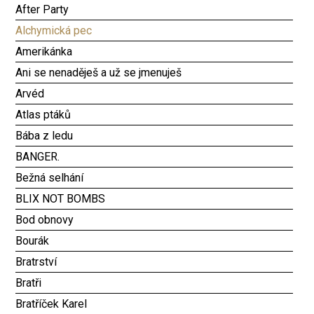
After Party
Alchymická pec
Amerikánka
Ani se nenaděješ a už se jmenuješ
Arvéd
Atlas ptáků
Bába z ledu
BANGER.
Bežná selhání
BLIX NOT BOMBS
Bod obnovy
Bourák
Bratrství
Bratři
Bratříček Karel