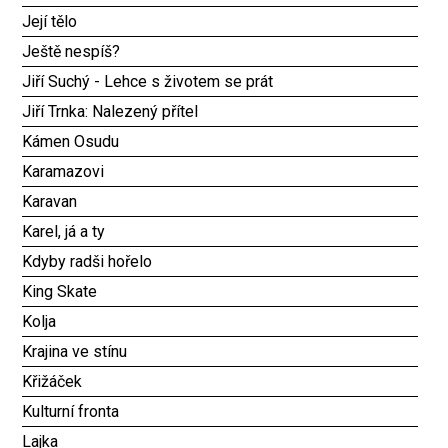
Její tělo
Ještě nespíš?
Jiří Suchý - Lehce s životem se prát
Jiří Trnka: Nalezený přítel
Kámen Osudu
Karamazovi
Karavan
Karel, já a ty
Kdyby radši hořelo
King Skate
Kolja
Krajina ve stínu
Křižáček
Kulturní fronta
Lajka