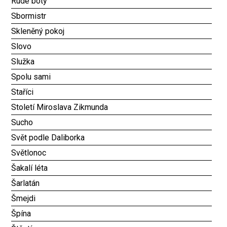
Rudé boty
Sbormistr
Skleněný pokoj
Slovo
Služka
Spolu sami
Staříci
Století Miroslava Zikmunda
Sucho
Svět podle Daliborka
Světlonoc
Šakalí léta
Šarlatán
Šmejdi
Špína