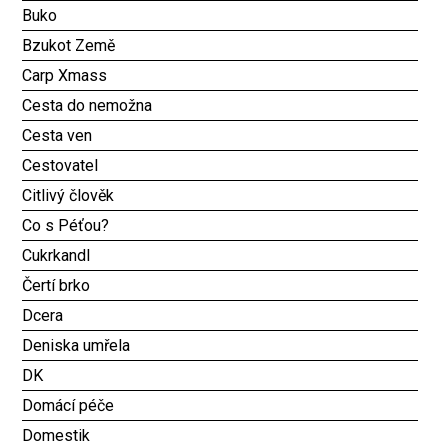
Buko
Bzukot Země
Carp Xmass
Cesta do nemožna
Cesta ven
Cestovatel
Citlivý člověk
Co s Péťou?
Cukrkandl
Čertí brko
Dcera
Deniska umřela
DK
Domácí péče
Domestik