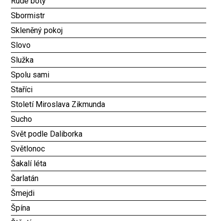
Rudé boty
Sbormistr
Skleněný pokoj
Slovo
Služka
Spolu sami
Staříci
Století Miroslava Zikmunda
Sucho
Svět podle Daliborka
Světlonoc
Šakalí léta
Šarlatán
Šmejdi
Špína