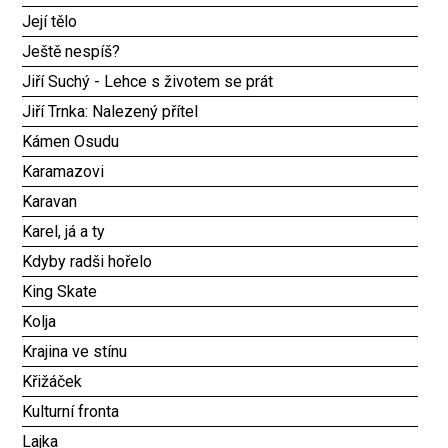
Její tělo
Ještě nespíš?
Jiří Suchý - Lehce s životem se prát
Jiří Trnka: Nalezený přítel
Kámen Osudu
Karamazovi
Karavan
Karel, já a ty
Kdyby radši hořelo
King Skate
Kolja
Krajina ve stínu
Křižáček
Kulturní fronta
Lajka