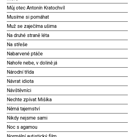
Můj otec Antonín Kratochvíl
Musíme si pomáhat
Muž se zaječíma ušima
Na druhé straně léta
Na střeše
Nabarvené ptáče
Nahoře nebe, v dolině já
Národní třída
Návrat idiota
Návštěvníci
Nechte zpívat Mišíka
Němá tajemství
Nikdy nejsme sami
Noc s agamou
Normální autistický film