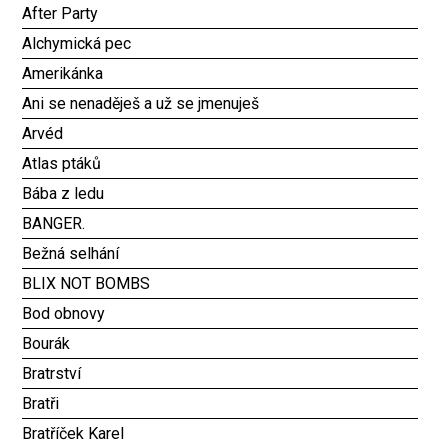
After Party
Alchymická pec
Amerikánka
Ani se nenaděješ a už se jmenuješ
Arvéd
Atlas ptáků
Bába z ledu
BANGER.
Bežná selhání
BLIX NOT BOMBS
Bod obnovy
Bourák
Bratrství
Bratři
Bratříček Karel