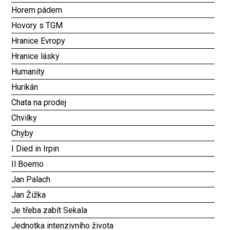
Horem pádem
Hovory s TGM
Hranice Evropy
Hranice lásky
Humanity
Hurikán
Chata na prodej
Chvilky
Chyby
I Died in Irpin
Il Boemo
Jan Palach
Jan Žižka
Je třeba zabít Sekala
Jednotka intenzivního života