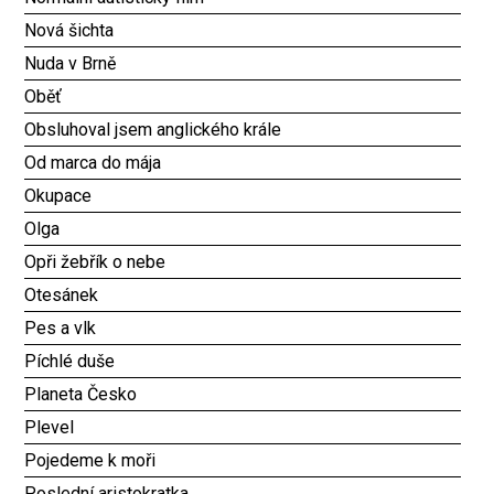
Nová šichta
Nuda v Brně
Oběť
Obsluhoval jsem anglického krále
Od marca do mája
Okupace
Olga
Opři žebřík o nebe
Otesánek
Pes a vlk
Píchlé duše
Planeta Česko
Plevel
Pojedeme k moři
Poslední aristokratka