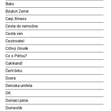
Buko
Bzukot Země
Carp Xmass
Cesta do nemožna
Cesta ven
Cestovatel
Citlivý člověk
Co s Péťou?
Cukrkandl
Čertí brko
Dcera
Deniska umřela
DK
Domácí péče
Domestik