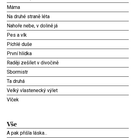
Máma
Na druhé straně léta
Nahoře nebe, v dolině já
Pes a vlk
Píchlé duše
První hlídka
Raději zešílet v divočině
Sbormistr
Ta druhá
Velký vlastenecký výlet
Vlček
Vše
A pak přišla láska...