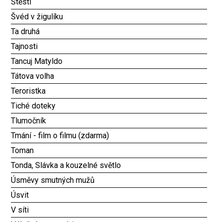
Štěstí
Švéd v žigulíku
Ta druhá
Tajnosti
Tancuj Matyldo
Tátova volha
Teroristka
Tiché doteky
Tlumočník
Tmání - film o filmu (zdarma)
Toman
Tonda, Slávka a kouzelné světlo
Úsměvy smutných mužů
Úsvit
V síti