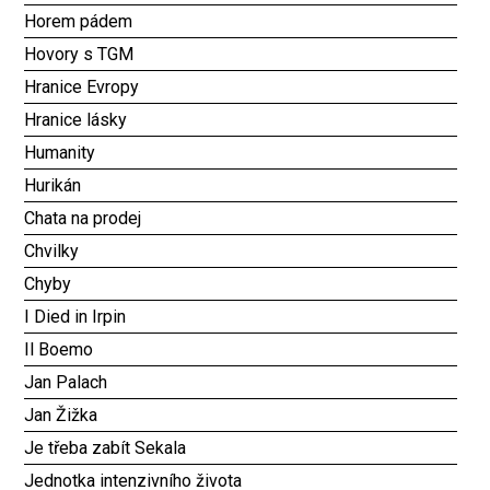
Horem pádem
Hovory s TGM
Hranice Evropy
Hranice lásky
Humanity
Hurikán
Chata na prodej
Chvilky
Chyby
I Died in Irpin
Il Boemo
Jan Palach
Jan Žižka
Je třeba zabít Sekala
Jednotka intenzivního života