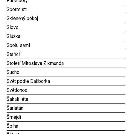
Rudé boty
Sbormistr
Skleněný pokoj
Slovo
Služka
Spolu sami
Staříci
Století Miroslava Zikmunda
Sucho
Svět podle Daliborka
Světlonoc
Šakalí léta
Šarlatán
Šmejdi
Špína