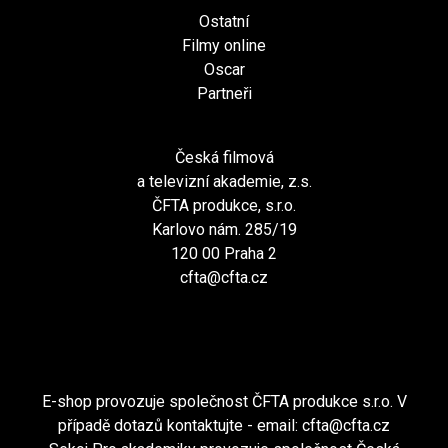
Ostatní
Filmy online
Oscar
Partneři
Česká filmová
a televizní akademie, z.s.
ČFTA produkce, s.r.o.
Karlovo nám. 285/19
120 00 Praha 2
cfta@cfta.cz
E-shop provozuje společnost ČFTA produkce s.r.o. V
případě dotazů kontaktujte - email:
cfta@cfta.cz