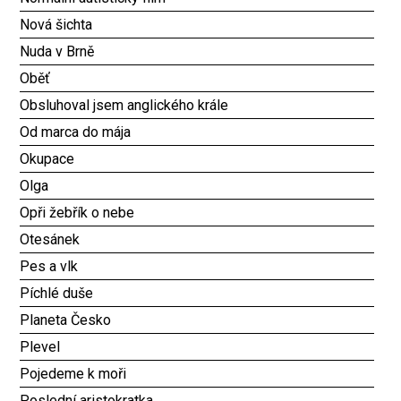
Nová šichta
Nuda v Brně
Oběť
Obsluhoval jsem anglického krále
Od marca do mája
Okupace
Olga
Opři žebřík o nebe
Otesánek
Pes a vlk
Píchlé duše
Planeta Česko
Plevel
Pojedeme k moři
Poslední aristokratka