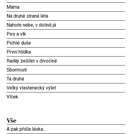
Máma
Na druhé straně léta
Nahoře nebe, v dolině já
Pes a vlk
Píchlé duše
První hlídka
Raději zešílet v divočině
Sbormistr
Ta druhá
Velký vlastenecký výlet
Vlček
Vše
A pak přišla láska...