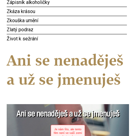
Zápisník alkoholičky
Zkáza krásou
Zkouška umění
Zlatý podraz
Život k sežrání
Ani se nenaděješ
a už se jmenuješ