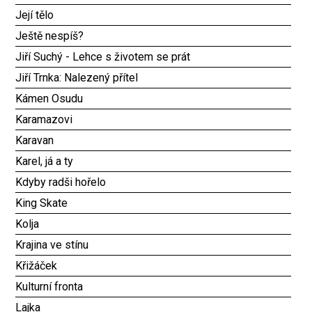
Její tělo
Ještě nespíš?
Jiří Suchý - Lehce s životem se prát
Jiří Trnka: Nalezený přítel
Kámen Osudu
Karamazovi
Karavan
Karel, já a ty
Kdyby radši hořelo
King Skate
Kolja
Krajina ve stínu
Křižáček
Kulturní fronta
Lajka