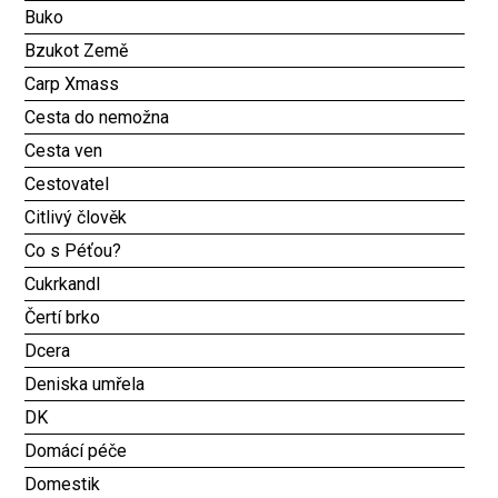
Buko
Bzukot Země
Carp Xmass
Cesta do nemožna
Cesta ven
Cestovatel
Citlivý člověk
Co s Péťou?
Cukrkandl
Čertí brko
Dcera
Deniska umřela
DK
Domácí péče
Domestik