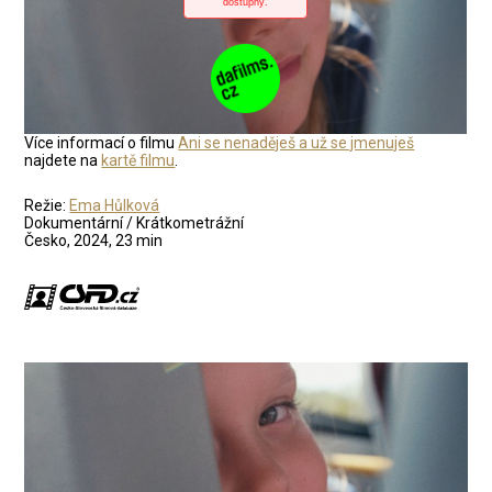
Více informací o filmu
Ani se nenaděješ a už se jmenuješ
najdete na
kartě filmu
.
Režie:
Ema Hůlková
Dokumentární / Krátkometrážní
Česko, 2024, 23 min