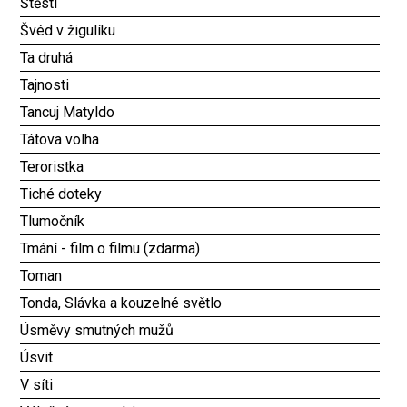
Štěstí
Švéd v žigulíku
Ta druhá
Tajnosti
Tancuj Matyldo
Tátova volha
Teroristka
Tiché doteky
Tlumočník
Tmání - film o filmu (zdarma)
Toman
Tonda, Slávka a kouzelné světlo
Úsměvy smutných mužů
Úsvit
V síti