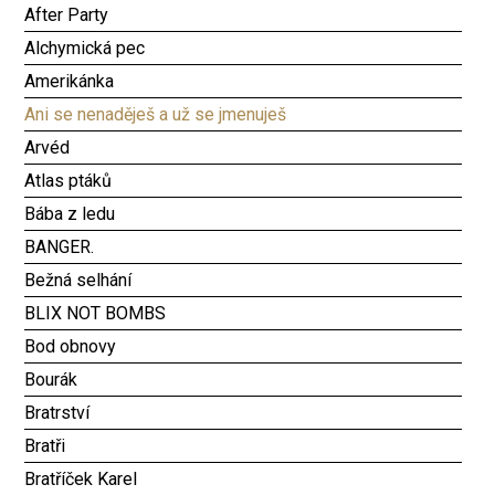
After Party
Alchymická pec
Amerikánka
Ani se nenaděješ a už se jmenuješ
Arvéd
Atlas ptáků
Bába z ledu
BANGER.
Bežná selhání
BLIX NOT BOMBS
Bod obnovy
Bourák
Bratrství
Bratři
Bratříček Karel