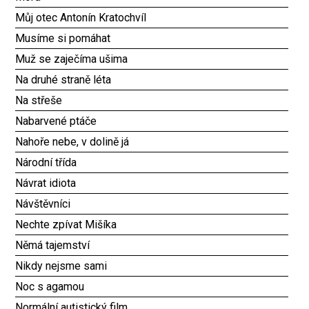
Můj otec Antonín Kratochvíl
Musíme si pomáhat
Muž se zaječíma ušima
Na druhé straně léta
Na střeše
Nabarvené ptáče
Nahoře nebe, v dolině já
Národní třída
Návrat idiota
Návštěvníci
Nechte zpívat Mišíka
Němá tajemství
Nikdy nejsme sami
Noc s agamou
Normální autistický film