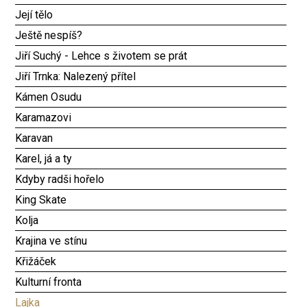
Její tělo
Ještě nespíš?
Jiří Suchý - Lehce s životem se prát
Jiří Trnka: Nalezený přítel
Kámen Osudu
Karamazovi
Karavan
Karel, já a ty
Kdyby radši hořelo
King Skate
Kolja
Krajina ve stínu
Křižáček
Kulturní fronta
Lajka