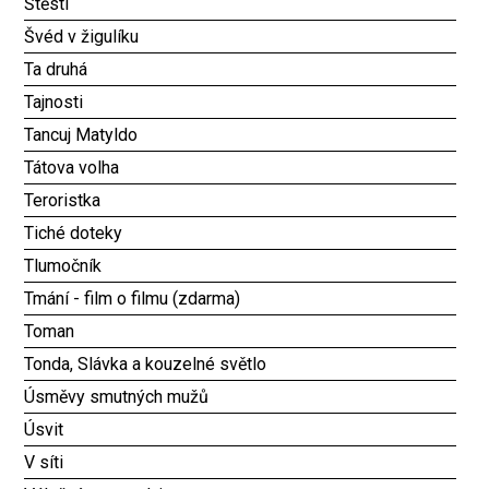
Štěstí
Švéd v žigulíku
Ta druhá
Tajnosti
Tancuj Matyldo
Tátova volha
Teroristka
Tiché doteky
Tlumočník
Tmání - film o filmu (zdarma)
Toman
Tonda, Slávka a kouzelné světlo
Úsměvy smutných mužů
Úsvit
V síti