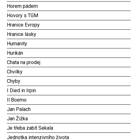
Horem pádem
Hovory s TGM
Hranice Evropy
Hranice lásky
Humanity
Hurikán
Chata na prodej
Chvilky
Chyby
I Died in Irpin
Il Boemo
Jan Palach
Jan Žižka
Je třeba zabít Sekala
Jednotka intenzivního života