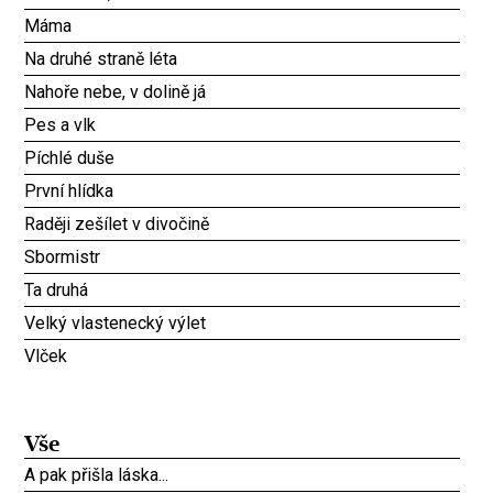
Máma
Na druhé straně léta
Nahoře nebe, v dolině já
Pes a vlk
Píchlé duše
První hlídka
Raději zešílet v divočině
Sbormistr
Ta druhá
Velký vlastenecký výlet
Vlček
Vše
A pak přišla láska...