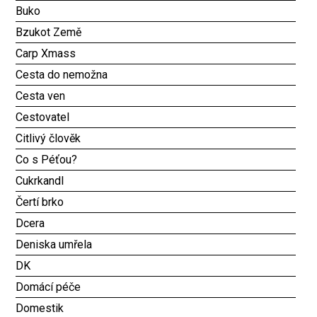
Buko
Bzukot Země
Carp Xmass
Cesta do nemožna
Cesta ven
Cestovatel
Citlivý člověk
Co s Péťou?
Cukrkandl
Čertí brko
Dcera
Deniska umřela
DK
Domácí péče
Domestik