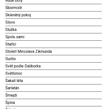
Rudé boty
Sbormistr
Skleněný pokoj
Slovo
Služka
Spolu sami
Staříci
Století Miroslava Zikmunda
Sucho
Svět podle Daliborka
Světlonoc
Šakalí léta
Šarlatán
Šmejdi
Špína