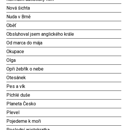
Nová šichta
Nuda v Brně
Oběť
Obsluhoval jsem anglického krále
Od marca do mája
Okupace
Olga
Opři žebřík o nebe
Otesánek
Pes a vlk
Píchlé duše
Planeta Česko
Plevel
Pojedeme k moři
Poslední aristokratka