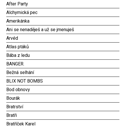
After Party
Alchymická pec
Amerikánka
Ani se nenaděješ a už se jmenuješ
Arvéd
Atlas ptáků
Bába z ledu
BANGER.
Bežná selhání
BLIX NOT BOMBS
Bod obnovy
Bourák
Bratrství
Bratři
Bratříček Karel