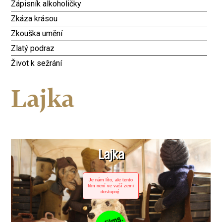
Zápisník alkoholičky
Zkáza krásou
Zkouška umění
Zlatý podraz
Život k sežrání
Lajka