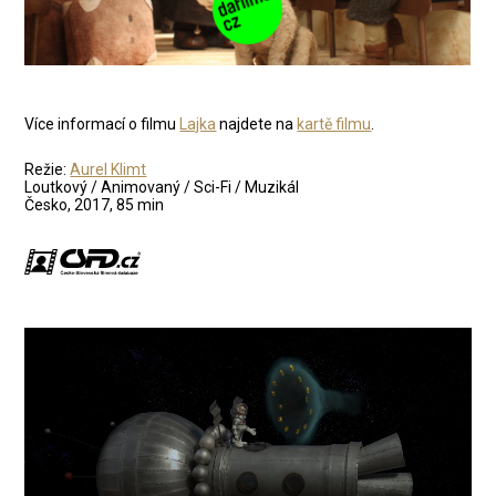
Více informací o filmu
Lajka
najdete na
kartě filmu
.
Režie:
Aurel Klimt
Loutkový / Animovaný / Sci-Fi / Muzikál
Česko, 2017, 85 min