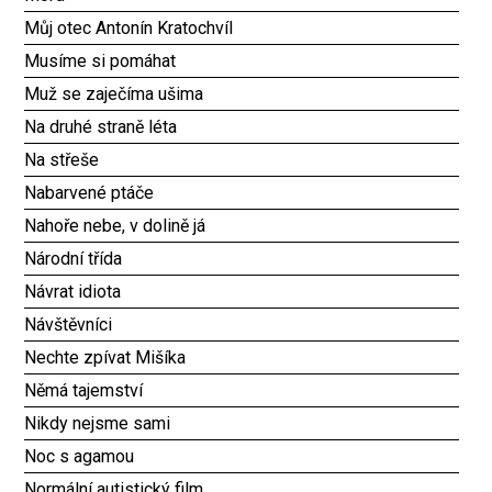
Můj otec Antonín Kratochvíl
Musíme si pomáhat
Muž se zaječíma ušima
Na druhé straně léta
Na střeše
Nabarvené ptáče
Nahoře nebe, v dolině já
Národní třída
Návrat idiota
Návštěvníci
Nechte zpívat Mišíka
Němá tajemství
Nikdy nejsme sami
Noc s agamou
Normální autistický film