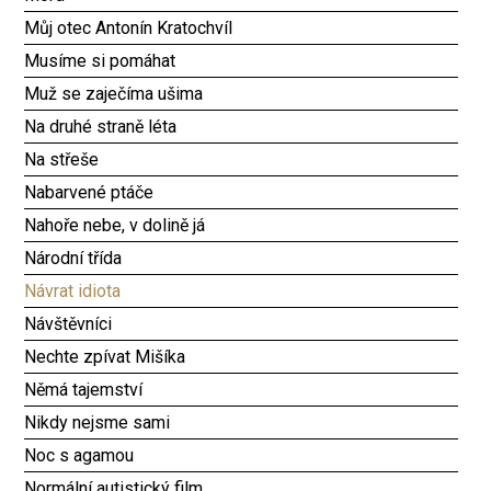
Můj otec Antonín Kratochvíl
Musíme si pomáhat
Muž se zaječíma ušima
Na druhé straně léta
Na střeše
Nabarvené ptáče
Nahoře nebe, v dolině já
Národní třída
Návrat idiota
Návštěvníci
Nechte zpívat Mišíka
Němá tajemství
Nikdy nejsme sami
Noc s agamou
Normální autistický film