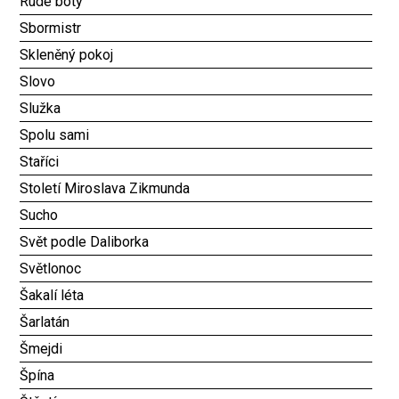
Rudé boty
Sbormistr
Skleněný pokoj
Slovo
Služka
Spolu sami
Staříci
Století Miroslava Zikmunda
Sucho
Svět podle Daliborka
Světlonoc
Šakalí léta
Šarlatán
Šmejdi
Špína