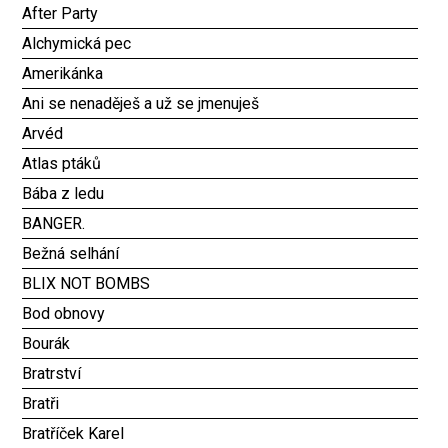
After Party
Alchymická pec
Amerikánka
Ani se nenaděješ a už se jmenuješ
Arvéd
Atlas ptáků
Bába z ledu
BANGER.
Bežná selhání
BLIX NOT BOMBS
Bod obnovy
Bourák
Bratrství
Bratři
Bratříček Karel