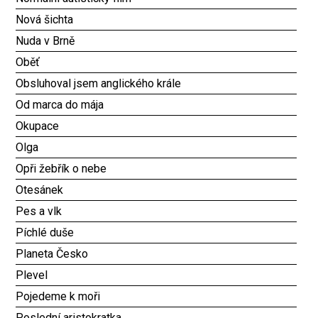
Nová šichta
Nuda v Brně
Oběť
Obsluhoval jsem anglického krále
Od marca do mája
Okupace
Olga
Opři žebřík o nebe
Otesánek
Pes a vlk
Píchlé duše
Planeta Česko
Plevel
Pojedeme k moři
Poslední aristokratka