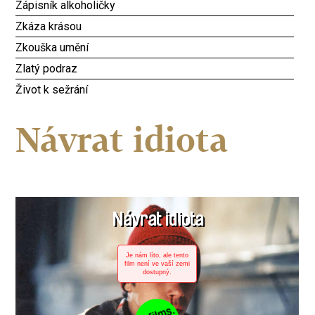
Zápisník alkoholičky
Zkáza krásou
Zkouška umění
Zlatý podraz
Život k sežrání
Návrat idiota