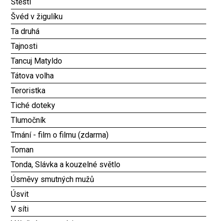
Štěstí
Švéd v žigulíku
Ta druhá
Tajnosti
Tancuj Matyldo
Tátova volha
Teroristka
Tiché doteky
Tlumočník
Tmání - film o filmu (zdarma)
Toman
Tonda, Slávka a kouzelné světlo
Úsměvy smutných mužů
Úsvit
V síti