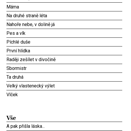
Máma
Na druhé straně léta
Nahoře nebe, v dolině já
Pes a vlk
Píchlé duše
První hlídka
Raději zešílet v divočině
Sbormistr
Ta druhá
Velký vlastenecký výlet
Vlček
Vše
A pak přišla láska...