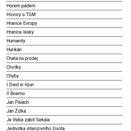
Horem pádem
Hovory s TGM
Hranice Evropy
Hranice lásky
Humanity
Hurikán
Chata na prodej
Chvilky
Chyby
I Died in Irpin
Il Boemo
Jan Palach
Jan Žižka
Je třeba zabít Sekala
Jednotka intenzivního života