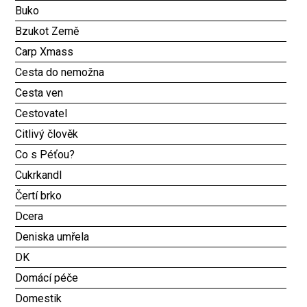
Buko
Bzukot Země
Carp Xmass
Cesta do nemožna
Cesta ven
Cestovatel
Citlivý člověk
Co s Péťou?
Cukrkandl
Čertí brko
Dcera
Deniska umřela
DK
Domácí péče
Domestik