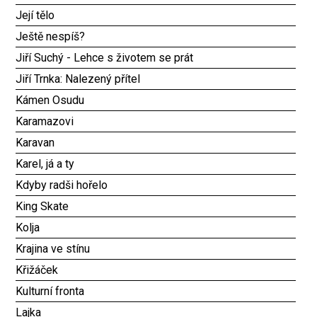
Její tělo
Ještě nespíš?
Jiří Suchý - Lehce s životem se prát
Jiří Trnka: Nalezený přítel
Kámen Osudu
Karamazovi
Karavan
Karel, já a ty
Kdyby radši hořelo
King Skate
Kolja
Krajina ve stínu
Křižáček
Kulturní fronta
Lajka