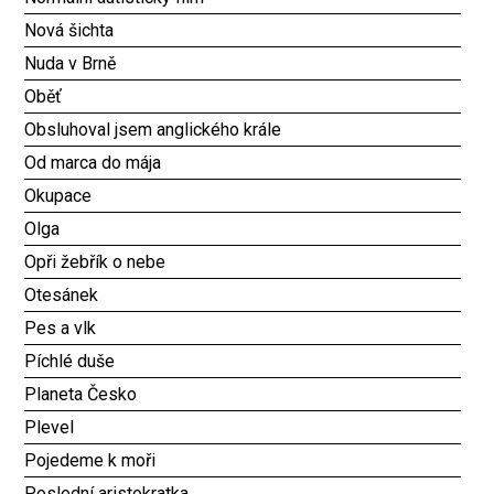
Nová šichta
Nuda v Brně
Oběť
Obsluhoval jsem anglického krále
Od marca do mája
Okupace
Olga
Opři žebřík o nebe
Otesánek
Pes a vlk
Píchlé duše
Planeta Česko
Plevel
Pojedeme k moři
Poslední aristokratka