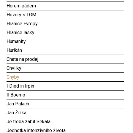
Horem pádem
Hovory s TGM
Hranice Evropy
Hranice lásky
Humanity
Hurikán
Chata na prodej
Chvilky
Chyby
I Died in Irpin
Il Boemo
Jan Palach
Jan Žižka
Je třeba zabít Sekala
Jednotka intenzivního života