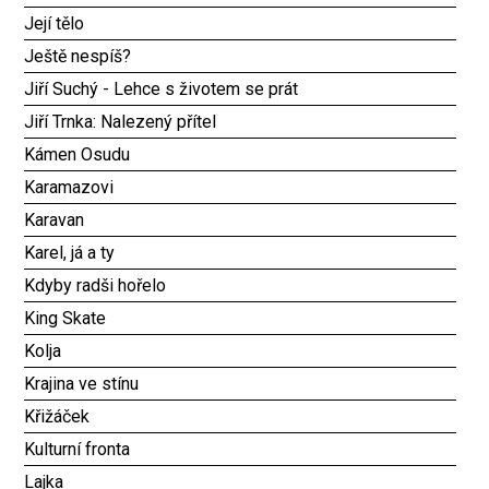
Její tělo
Ještě nespíš?
Jiří Suchý - Lehce s životem se prát
Jiří Trnka: Nalezený přítel
Kámen Osudu
Karamazovi
Karavan
Karel, já a ty
Kdyby radši hořelo
King Skate
Kolja
Krajina ve stínu
Křižáček
Kulturní fronta
Lajka