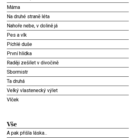
Máma
Na druhé straně léta
Nahoře nebe, v dolině já
Pes a vlk
Píchlé duše
První hlídka
Raději zešílet v divočině
Sbormistr
Ta druhá
Velký vlastenecký výlet
Vlček
Vše
A pak přišla láska...