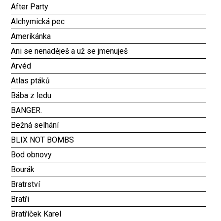
After Party
Alchymická pec
Amerikánka
Ani se nenaděješ a už se jmenuješ
Arvéd
Atlas ptáků
Bába z ledu
BANGER.
Bežná selhání
BLIX NOT BOMBS
Bod obnovy
Bourák
Bratrství
Bratři
Bratříček Karel