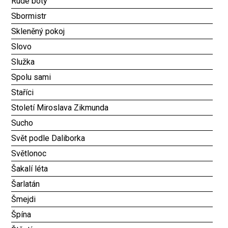
Rudé boty
Sbormistr
Skleněný pokoj
Slovo
Služka
Spolu sami
Staříci
Století Miroslava Zikmunda
Sucho
Svět podle Daliborka
Světlonoc
Šakalí léta
Šarlatán
Šmejdi
Špína