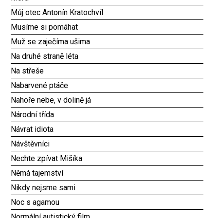
Můj otec Antonín Kratochvíl
Musíme si pomáhat
Muž se zaječíma ušima
Na druhé straně léta
Na střeše
Nabarvené ptáče
Nahoře nebe, v dolině já
Národní třída
Návrat idiota
Návštěvníci
Nechte zpívat Mišíka
Němá tajemství
Nikdy nejsme sami
Noc s agamou
Normální autistický film