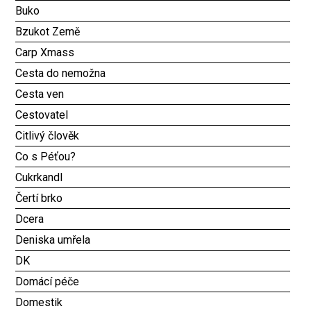
Buko
Bzukot Země
Carp Xmass
Cesta do nemožna
Cesta ven
Cestovatel
Citlivý člověk
Co s Péťou?
Cukrkandl
Čertí brko
Dcera
Deniska umřela
DK
Domácí péče
Domestik