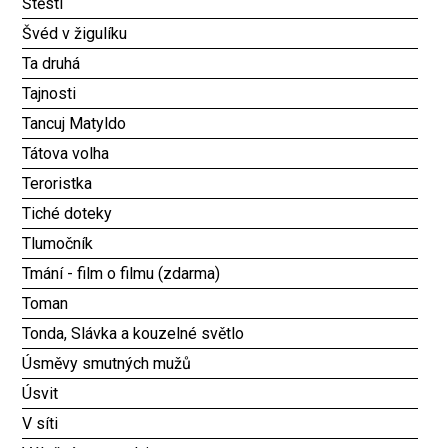
Štěstí
Švéd v žigulíku
Ta druhá
Tajnosti
Tancuj Matyldo
Tátova volha
Teroristka
Tiché doteky
Tlumočník
Tmání - film o filmu (zdarma)
Toman
Tonda, Slávka a kouzelné světlo
Úsměvy smutných mužů
Úsvit
V síti