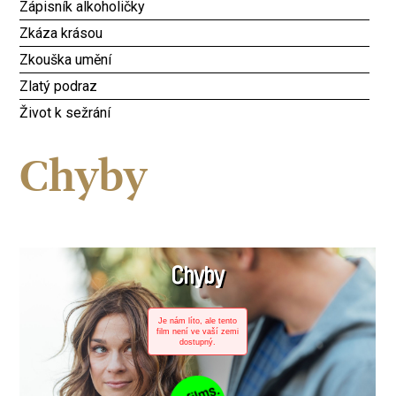
Zápisník alkoholičky
Zkáza krásou
Zkouška umění
Zlatý podraz
Život k sežrání
Chyby