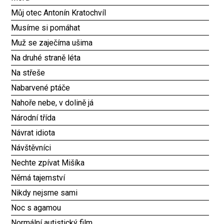
Můj otec Antonín Kratochvíl
Musíme si pomáhat
Muž se zaječíma ušima
Na druhé straně léta
Na střeše
Nabarvené ptáče
Nahoře nebe, v dolině já
Národní třída
Návrat idiota
Návštěvníci
Nechte zpívat Mišíka
Němá tajemství
Nikdy nejsme sami
Noc s agamou
Normální autistický film