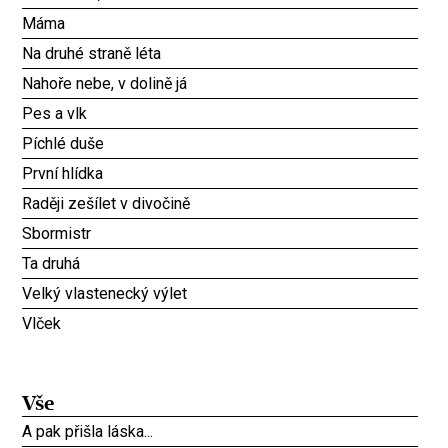
Máma
Na druhé straně léta
Nahoře nebe, v dolině já
Pes a vlk
Píchlé duše
První hlídka
Raději zešílet v divočině
Sbormistr
Ta druhá
Velký vlastenecký výlet
Vlček
Vše
A pak přišla láska...