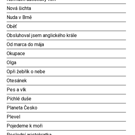
Nová šichta
Nuda v Brně
Oběť
Obsluhoval jsem anglického krále
Od marca do mája
Okupace
Olga
Opři žebřík o nebe
Otesánek
Pes a vlk
Píchlé duše
Planeta Česko
Plevel
Pojedeme k moři
Poslední aristokratka