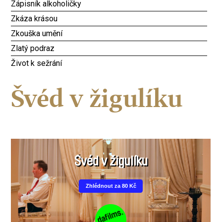
Zápisník alkoholičky
Zkáza krásou
Zkouška umění
Zlatý podraz
Život k sežrání
Švéd v žigulíku