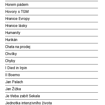
Horem pádem
Hovory s TGM
Hranice Evropy
Hranice lásky
Humanity
Hurikán
Chata na prodej
Chvilky
Chyby
I Died in Irpin
Il Boemo
Jan Palach
Jan Žižka
Je třeba zabít Sekala
Jednotka intenzivního života