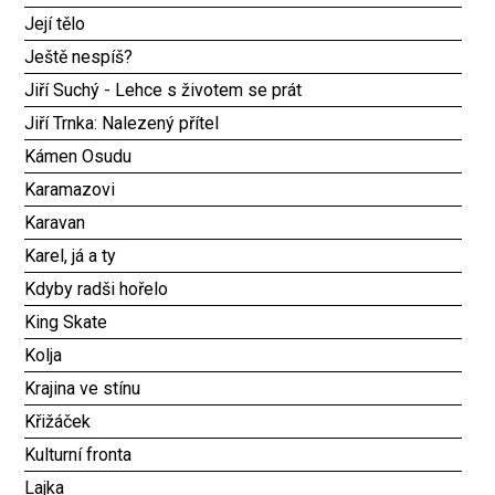
Její tělo
Ještě nespíš?
Jiří Suchý - Lehce s životem se prát
Jiří Trnka: Nalezený přítel
Kámen Osudu
Karamazovi
Karavan
Karel, já a ty
Kdyby radši hořelo
King Skate
Kolja
Krajina ve stínu
Křižáček
Kulturní fronta
Lajka