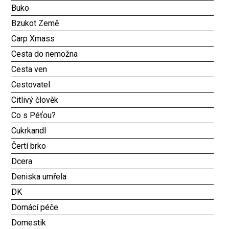
Buko
Bzukot Země
Carp Xmass
Cesta do nemožna
Cesta ven
Cestovatel
Citlivý člověk
Co s Péťou?
Cukrkandl
Čertí brko
Dcera
Deniska umřela
DK
Domácí péče
Domestik