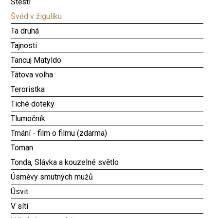
Štěstí
Švéd v žigulíku
Ta druhá
Tajnosti
Tancuj Matyldo
Tátova volha
Teroristka
Tiché doteky
Tlumočník
Tmání - film o filmu (zdarma)
Toman
Tonda, Slávka a kouzelné světlo
Úsměvy smutných mužů
Úsvit
V síti