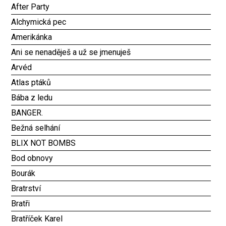
After Party
Alchymická pec
Amerikánka
Ani se nenaděješ a už se jmenuješ
Arvéd
Atlas ptáků
Bába z ledu
BANGER.
Bežná selhání
BLIX NOT BOMBS
Bod obnovy
Bourák
Bratrství
Bratři
Bratříček Karel