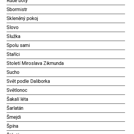
Rudé boty
Sbormistr
Skleněný pokoj
Slovo
Služka
Spolu sami
Staříci
Století Miroslava Zikmunda
Sucho
Svět podle Daliborka
Světlonoc
Šakalí léta
Šarlatán
Šmejdi
Špína