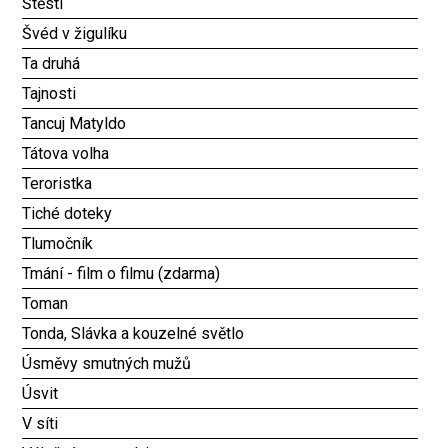
Štěstí
Švéd v žigulíku
Ta druhá
Tajnosti
Tancuj Matyldo
Tátova volha
Teroristka
Tiché doteky
Tlumočník
Tmání - film o filmu (zdarma)
Toman
Tonda, Slávka a kouzelné světlo
Úsměvy smutných mužů
Úsvit
V síti