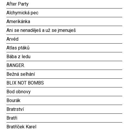
After Party
Alchymická pec
Amerikánka
Ani se nenaděješ a už se jmenuješ
Arvéd
Atlas ptáků
Bába z ledu
BANGER.
Bežná selhání
BLIX NOT BOMBS
Bod obnovy
Bourák
Bratrství
Bratři
Bratříček Karel