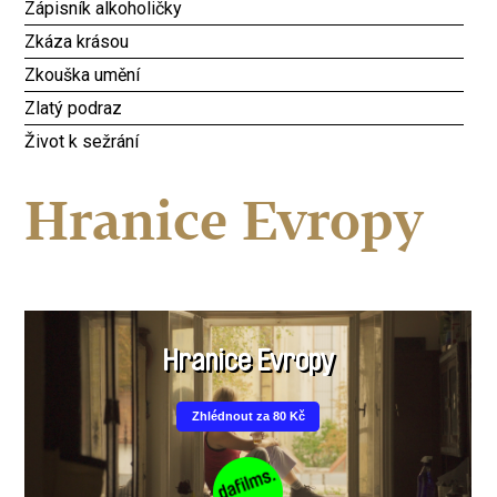
Zápisník alkoholičky
Zkáza krásou
Zkouška umění
Zlatý podraz
Život k sežrání
Hranice Evropy