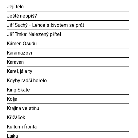
Její tělo
Ještě nespíš?
Jiří Suchý - Lehce s životem se prát
Jiří Trnka: Nalezený přítel
Kámen Osudu
Karamazovi
Karavan
Karel, já a ty
Kdyby radši hořelo
King Skate
Kolja
Krajina ve stínu
Křižáček
Kulturní fronta
Lajka