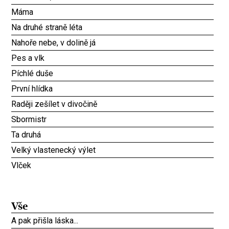
Máma
Na druhé straně léta
Nahoře nebe, v dolině já
Pes a vlk
Píchlé duše
První hlídka
Raději zešílet v divočině
Sbormistr
Ta druhá
Velký vlastenecký výlet
Vlček
Vše
A pak přišla láska...