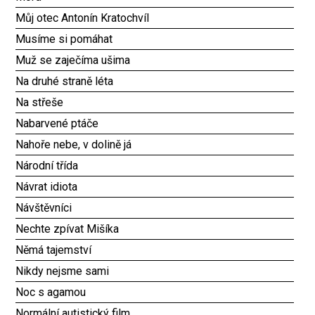
Můj otec Antonín Kratochvíl
Musíme si pomáhat
Muž se zaječíma ušima
Na druhé straně léta
Na střeše
Nabarvené ptáče
Nahoře nebe, v dolině já
Národní třída
Návrat idiota
Návštěvníci
Nechte zpívat Mišíka
Němá tajemství
Nikdy nejsme sami
Noc s agamou
Normální autistický film