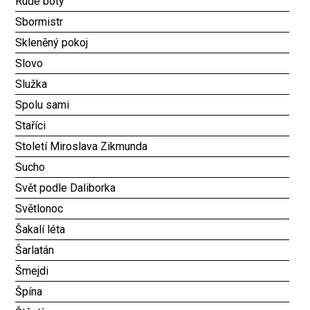
Rudé boty
Sbormistr
Skleněný pokoj
Slovo
Služka
Spolu sami
Staříci
Století Miroslava Zikmunda
Sucho
Svět podle Daliborka
Světlonoc
Šakalí léta
Šarlatán
Šmejdi
Špína