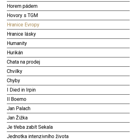
Horem pádem
Hovory s TGM
Hranice Evropy
Hranice lásky
Humanity
Hurikán
Chata na prodej
Chvilky
Chyby
I Died in Irpin
Il Boemo
Jan Palach
Jan Žižka
Je třeba zabít Sekala
Jednotka intenzivního života