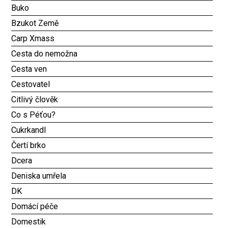
Buko
Bzukot Země
Carp Xmass
Cesta do nemožna
Cesta ven
Cestovatel
Citlivý člověk
Co s Péťou?
Cukrkandl
Čertí brko
Dcera
Deniska umřela
DK
Domácí péče
Domestik