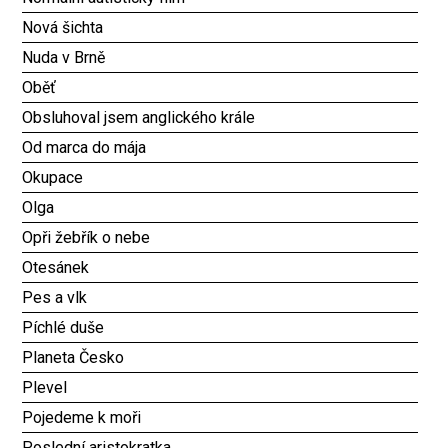
Nová šichta
Nuda v Brně
Oběť
Obsluhoval jsem anglického krále
Od marca do mája
Okupace
Olga
Opři žebřík o nebe
Otesánek
Pes a vlk
Píchlé duše
Planeta Česko
Plevel
Pojedeme k moři
Poslední aristokratka