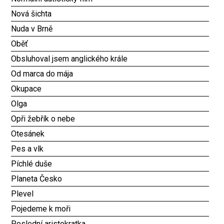
Nová šichta
Nuda v Brně
Oběť
Obsluhoval jsem anglického krále
Od marca do mája
Okupace
Olga
Opři žebřík o nebe
Otesánek
Pes a vlk
Píchlé duše
Planeta Česko
Plevel
Pojedeme k moři
Poslední aristokratka