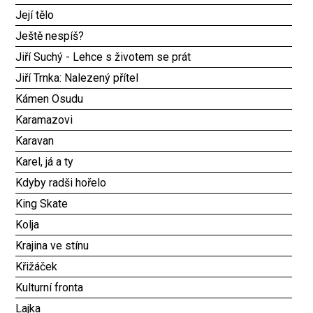
Její tělo
Ještě nespíš?
Jiří Suchý - Lehce s životem se prát
Jiří Trnka: Nalezený přítel
Kámen Osudu
Karamazovi
Karavan
Karel, já a ty
Kdyby radši hořelo
King Skate
Kolja
Krajina ve stínu
Křižáček
Kulturní fronta
Lajka