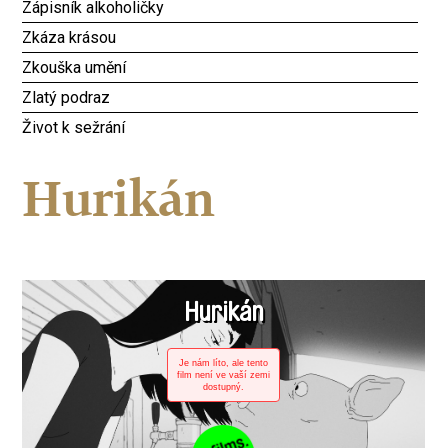
Zápisník alkoholičky
Zkáza krásou
Zkouška umění
Zlatý podraz
Život k sežrání
Hurikán