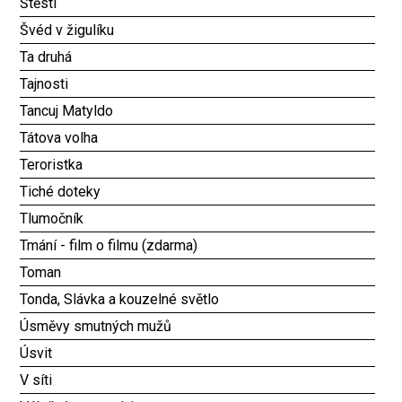
Štěstí
Švéd v žigulíku
Ta druhá
Tajnosti
Tancuj Matyldo
Tátova volha
Teroristka
Tiché doteky
Tlumočník
Tmání - film o filmu (zdarma)
Toman
Tonda, Slávka a kouzelné světlo
Úsměvy smutných mužů
Úsvit
V síti