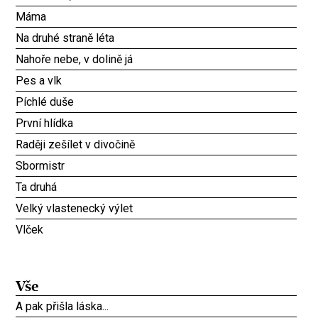
Máma
Na druhé straně léta
Nahoře nebe, v dolině já
Pes a vlk
Píchlé duše
První hlídka
Raději zešílet v divočině
Sbormistr
Ta druhá
Velký vlastenecký výlet
Vlček
Vše
A pak přišla láska...