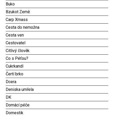
Buko
Bzukot Země
Carp Xmass
Cesta do nemožna
Cesta ven
Cestovatel
Citlivý člověk
Co s Péťou?
Cukrkandl
Čertí brko
Dcera
Deniska umřela
DK
Domácí péče
Domestik