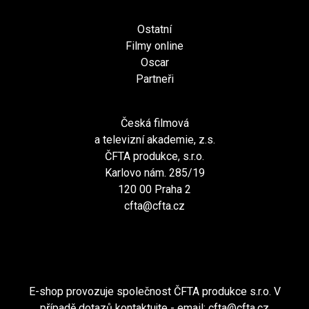
Ostatní
Filmy online
Oscar
Partneři
Česká filmová
a televizní akademie, z.s.
ČFTA produkce, s.r.o.
Karlovo nám. 285/19
120 00 Praha 2
cfta@cfta.cz
E-shop provozuje společnost ČFTA produkce s.r.o. V
případě dotazů kontaktujte - email:
cfta@cfta.cz