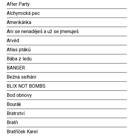
After Party
Alchymická pec
Amerikánka
Ani se nenaděješ a už se jmenuješ
Arvéd
Atlas ptáků
Bába z ledu
BANGER.
Bežná selhání
BLIX NOT BOMBS
Bod obnovy
Bourák
Bratrství
Bratři
Bratříček Karel