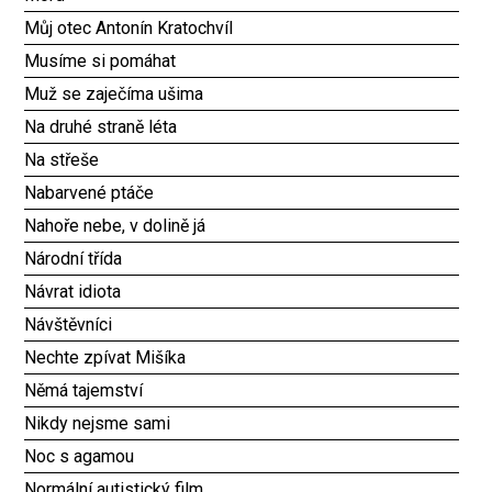
Můj otec Antonín Kratochvíl
Musíme si pomáhat
Muž se zaječíma ušima
Na druhé straně léta
Na střeše
Nabarvené ptáče
Nahoře nebe, v dolině já
Národní třída
Návrat idiota
Návštěvníci
Nechte zpívat Mišíka
Němá tajemství
Nikdy nejsme sami
Noc s agamou
Normální autistický film