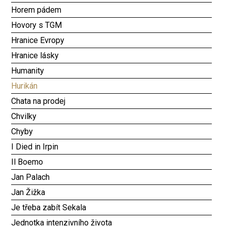
Horem pádem
Hovory s TGM
Hranice Evropy
Hranice lásky
Humanity
Hurikán
Chata na prodej
Chvilky
Chyby
I Died in Irpin
Il Boemo
Jan Palach
Jan Žižka
Je třeba zabít Sekala
Jednotka intenzivního života