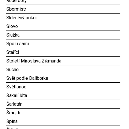
Rudé boty
Sbormistr
Skleněný pokoj
Slovo
Služka
Spolu sami
Staříci
Století Miroslava Zikmunda
Sucho
Svět podle Daliborka
Světlonoc
Šakalí léta
Šarlatán
Šmejdi
Špína