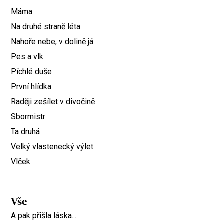
Máma
Na druhé straně léta
Nahoře nebe, v dolině já
Pes a vlk
Píchlé duše
První hlídka
Raději zešílet v divočině
Sbormistr
Ta druhá
Velký vlastenecký výlet
Vlček
Vše
A pak přišla láska...