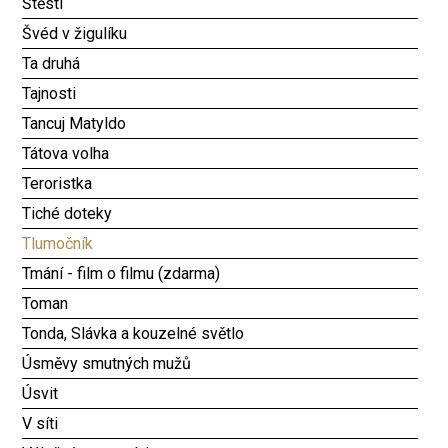
Štěstí
Švéd v žigulíku
Ta druhá
Tajnosti
Tancuj Matyldo
Tátova volha
Teroristka
Tiché doteky
Tlumočník
Tmání - film o filmu (zdarma)
Toman
Tonda, Slávka a kouzelné světlo
Úsměvy smutných mužů
Úsvit
V síti