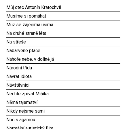
Můj otec Antonín Kratochvíl
Musíme si pomáhat
Muž se zaječíma ušima
Na druhé straně léta
Na střeše
Nabarvené ptáče
Nahoře nebe, v dolině já
Národní třída
Návrat idiota
Návštěvníci
Nechte zpívat Mišíka
Němá tajemství
Nikdy nejsme sami
Noc s agamou
Normální autistický film