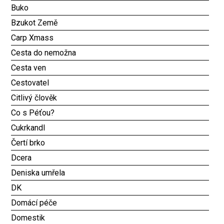
Buko
Bzukot Země
Carp Xmass
Cesta do nemožna
Cesta ven
Cestovatel
Citlivý člověk
Co s Péťou?
Cukrkandl
Čertí brko
Dcera
Deniska umřela
DK
Domácí péče
Domestik