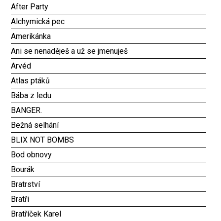
After Party
Alchymická pec
Amerikánka
Ani se nenaděješ a už se jmenuješ
Arvéd
Atlas ptáků
Bába z ledu
BANGER.
Bežná selhání
BLIX NOT BOMBS
Bod obnovy
Bourák
Bratrství
Bratři
Bratříček Karel