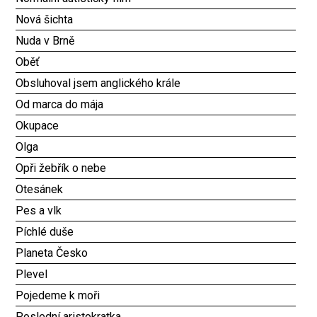
Nová šichta
Nuda v Brně
Oběť
Obsluhoval jsem anglického krále
Od marca do mája
Okupace
Olga
Opři žebřík o nebe
Otesánek
Pes a vlk
Píchlé duše
Planeta Česko
Plevel
Pojedeme k moři
Poslední aristokratka