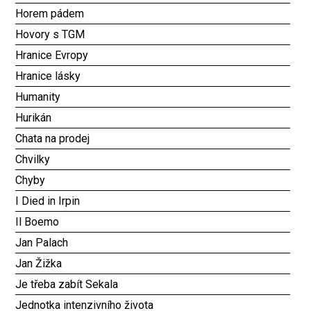
Horem pádem
Hovory s TGM
Hranice Evropy
Hranice lásky
Humanity
Hurikán
Chata na prodej
Chvilky
Chyby
I Died in Irpin
Il Boemo
Jan Palach
Jan Žižka
Je třeba zabít Sekala
Jednotka intenzivního života