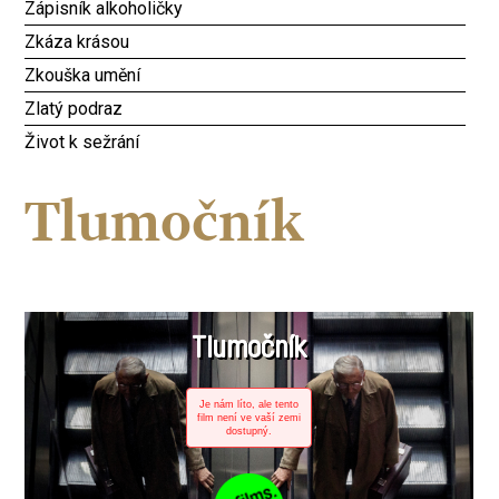
Zápisník alkoholičky
Zkáza krásou
Zkouška umění
Zlatý podraz
Život k sežrání
Tlumočník