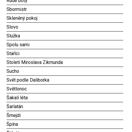
Rudé boty
Sbormistr
Skleněný pokoj
Slovo
Služka
Spolu sami
Staříci
Století Miroslava Zikmunda
Sucho
Svět podle Daliborka
Světlonoc
Šakalí léta
Šarlatán
Šmejdi
Špína