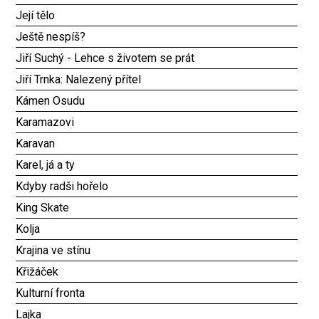
Její tělo
Ještě nespíš?
Jiří Suchý - Lehce s životem se prát
Jiří Trnka: Nalezený přítel
Kámen Osudu
Karamazovi
Karavan
Karel, já a ty
Kdyby radši hořelo
King Skate
Kolja
Krajina ve stínu
Křižáček
Kulturní fronta
Lajka